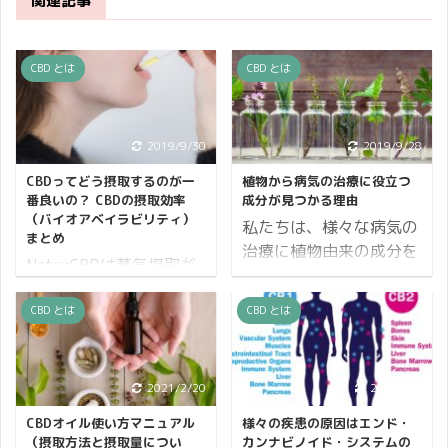
関連記事
CBD とは
CBD とは
2019/9/30
2019/9/28
CBDってどう摂取するのが一
植物から病気の治療に役立つ
番良いの？ CBDの摂取効率
成分が見つかる理由
（バイオアベイラビリティ）
私たちは、様々な病気の
まとめ
治療に植物由来の成分を
NatsuCBDは蒸気摂取が
利用しています。 私たち
効率的って言うけど、最
は紀元前前から植物の力
新の研究ではどうなんだ
CBD とは
CBD とは
を借りている 例えば、解
ろう？ 最新の研究報告を
熱鎮痛薬のアスピリンは
まとめてみましょう！
ヤナギの樹脂から抽出さ
Sumi CBDの研究が進む
2021/2/20
2021/2/9
れた鎮痛成分のサリチル
につれ、科学者や研究者
酸を元に合成された薬で
CBDオイル使い方マニュアル
様々の疾患の原因はエンド・
たちはCBDがどのように
す。ヤナギの樹皮に鎮痛
（摂取方法と摂取量につい
カンナビノイド・システムの