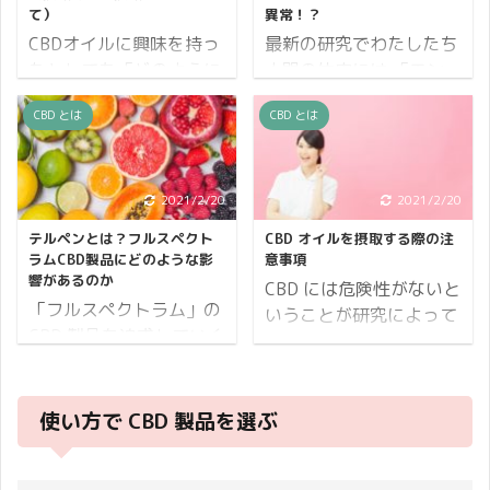
身体に作用し、不安障害
て）
異常！？
作用があることは紀元前
やうつ病などの精神の症
CBDオイルに興味を持っ
最新の研究でわたしたち
前から知られており、古
状に作用し、身体の不調
たとしても「どのように
人間の体内には 「エン
代ギリシャのヒポクラテ
を整えてくれるかなどの
使えばいいのか？」「ど
ド・カンナビノイド・シ
スは発熱や出産時の痛み
可能性を日々研究してい
CBD とは
CBD とは
のくらい摂取すればいい
ステム」という情報伝達
に対してヤナギの樹皮で
ます。 ですが、この素晴
の？」という疑問を思い
システムがあることがわ
治療したと伝えられてい
らしい恩恵はまず身体に
浮かべるでしょう。 この
かっており、このエン
ます。 麻薬性鎮痛剤のモ
きちんとCBDが吸収され
記事ではそういった疑問
ド・カンナビノイド・シ
2021/2/20
2021/2/20
ルヒネはケシの未熟果実
ないと発揮されることは
を解決するべく、CBDオ
ステムの不調が様々な疾
から、強心利尿薬のジギ
テルペンとは？フルスペクト
CBD オイルを摂取する際の注
ありません。 この記事で
イルの摂取方法や摂取量
患の原因と言われていま
トキシンはゴマノハグサ
ラムCBD製品にどのような影
意事項
は、複数のCBDの摂取方
についてと注意事項を解
す。 この記事では「エン
響があるのか
科のジギタリス（和名：
CBD には危険性がないと
法を比べ、ご自分がどの
説します。 それではまず
ド・カンナビノイド・シ
キツネノテブクロ）の葉
「フルスペクトラム」の
いうことが研究によって
ようにCBDを摂取するか
CBDオイルの摂取方法か
ステム」についての詳細
から見つかり、現在で ...
CBD 製品を追求していく
明らかにされています。
についても一考していた
ら見ていきましょう。
とその不調によりどのよ
と、必ずといって良いほ
それ以前に大麻には現実
だ ...
CBDオイルの摂取方法
うな疾患になる可能性が
ど出てくるテルペンとい
的な致死量はないので
CBDオイルの基本的な摂
あるかを説明したいと思
う言葉。 テルペンはCBD
使い方で CBD 製品を選ぶ
す。 もちろん短時間のう
取方法は舌下摂取と経口
います。 エンド・カンナ
オイルにおいて重要な役
ちに大量摂取をしたら死
摂取になります。 舌下摂
ビノイド・システム発見
割を担う成分でもありま
に至るそうですが、大麻