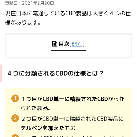
更新日：
2021年2月20日
現在日本に流通しているCBD製品は大きく４つの仕
様があります。
目次
[
開く
]
４つに分類されるCBDの仕様とは？
１つ目が
CBD単一に精製されたCBD
から作
られた製品。
２つ目がCBD単一に精製されたCBD製品に
テルペンを加えた
もの。