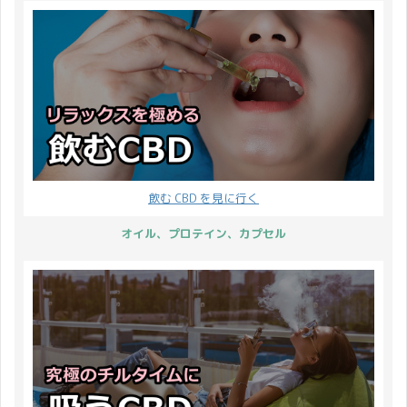
取 舌下摂取というのは言
の経緯 1964年、イスラ
す。それではテルペンと
の場合は15分以内に
葉の通り、舌（した）の
エルのラファエル・メコ
いうのは一体どういった
680kg といわれていま
下から摂取する方法にな
ーラム博士らによって、
ものなのでしょうか？ テ
す。 例えば15分以内に
ります。 いわゆる「べ
ヘンプ成分からカンナビ
ルペンとは？ 植物などに
塩を 680kg 摂取したら
ろ」ですね。 舌の裏側に
ノイドの分離がされ、
よって作り出される生体
命を落としてしまいます
垂らす ...
1988年にカンナビノ ...
物質 テルペン
よね？ 680kg を15分で
（terpene）はイソプレ
摂取できる量に濃縮した
ン※1を構成単位とする
ら大抵のものは猛毒にな
炭素水素※2となり、植
ってしまいます。 さらに
物や昆虫、菌類などによ
飲む CBD を見に行く
CBD には依存性や耐性は
って作り出される生体物
ないと WHO が発表して
オイル、プロテイン、カプセル
質※3となります。
いて、副作用もほとんど
※1）二重結合を2つ持つ
ないことがわかっている
炭化水素 ※2）炭素原子
のです。 ...
と水素原子だけでできた
化合物 ※3 ...