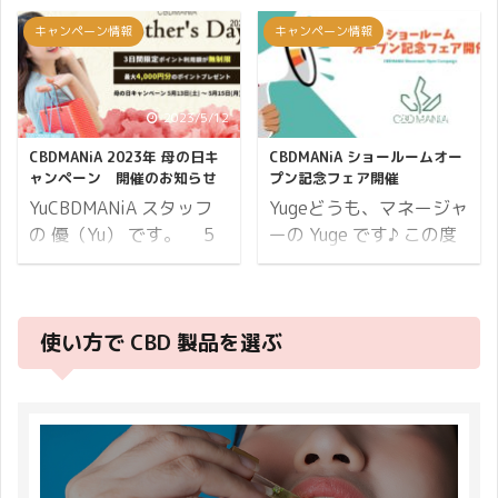
は詳細です。 開催期間
こと。アメリカの小売業
頃となりました。 3月3
を「中秋の名月」といい
キャンペーン情報
キャンペーン情報
23日間開催 2020年10月
界で最大規模のセールと
日はひな祭り。 元々女の
ます。 十五夜とも呼びま
9日(金)12:00から10月
なり、年末商戦の幕開け
子の行事では無く、由来
すね。 今年の十五夜は、
31日(土)23:59まで。 ※
を告げるイベント。多く
は中国から伝わった「五
9月29日（金）です。 こ
開催期間内でのご注文が
2023/5/12
2019/10/10
の企業や商店が大型商戦
節句」という行事のひと
の時期は、暑さが和らぎ
対象となります。 続いて
をしかけ、黒字になると
つで季節の節目を意味し
湿気も減って空気が澄ん
CBDMANiA 2023年 母の日キ
CBDMANiA ショールームオー
ポイントについてです。
いう解釈からブラックフ
ます。 季節の節目は邪気
でいる季節になってきま
ャンペーン 開催のお知らせ
プン記念フェア開催
ポイント12倍 小計に対
ライデー（Black
が入りやすいとされ、昔
した。 湿気が減ることで
YuCBDMANiA スタッフ
Yugeどうも、マネージャ
して ...
Friday）と呼 ...
中国では川で身を清める
空気中の水蒸気量が下が
の 優（Yu） です。 5
ーの Yuge です♪ この度
習慣がありました。 桃の
るので、月の輪郭がくっ
月の第2日曜日は母の日
CBDMANiA のショールー
節句とも呼ばれ、桃の実
きりと綺麗に見えます。
です。 お母さんをねぎら
ム完成に伴いまして、オ
は古くから魔除けや邪気
月の高さは太陽と逆なの
い感謝の気持ちを伝える
ープン記念フェアを開催
を払う力があるとされて
で、夏は低く冬は高くな
使い方で CBD 製品を選ぶ
日ですが、起源は世界中
いたします。 8% ポイン
います。 明るく強い桃を
ります。 秋は低すぎず高
で様々です。 母の日の起
トバック もれなく
見習って CBDMANiA
すぎず、月を地上から見
源として有力なのがアメ
organiCBD ノベルティ進
も、いつでも皆さまによ
上げるのにちょうど良い
リカで、 南北戦争時代に
呈 最大4,000ポイント +
りそい 使っていて健康で
高さなので、一年の中で
敵味方問わずに負傷兵の
商品プレゼント 上記の通
楽しくなるようなCBD 製
もっとも美しい姿を見る
ケアをしていた女性が亡
りイベント盛りだくさん