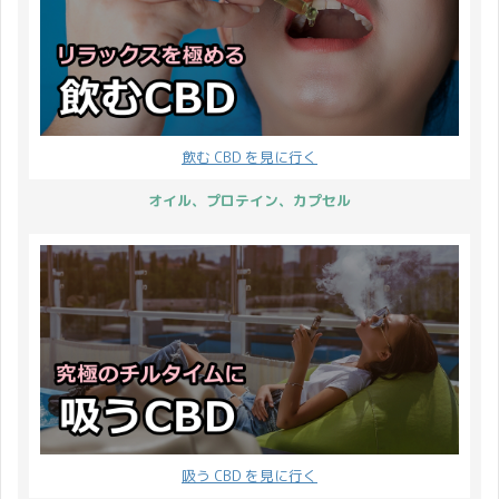
品を使ってい ...
ことができるそうです ...
くなった後、娘が母を偲
の内容になっているので
んでカーネーションを贈
お見逃しなく！ それでは
ったことが始まりとされ
詳細をご説明いたしま
ています。 カーネーショ
す。 イベント開催概要
ンの花言葉は「無垢で深
開催期間 2019年10月7
い愛」「母への愛」「尊
日(月)11:00から10月15
飲む CBD を見に行く
敬」「感謝」などを表し
日(火)21:00まで。 ※開
ますので母の日プレゼン
催期間内での決済完了が
オイル、プロテイン、カプセル
トにピッタリですね♪ 今
対象となります。 ※ ...
年はお花にプラスして
CBD 製品を添えて 大 ...
吸う CBD を見に行く