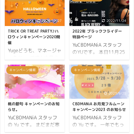
2020/11/27
2022/11/24
TRICK OR TREAT PARTY♪ハ
2022年 ブラックフライデー
ロウィンキャンペーン2020開
特設ページ
催
YuCBDMANiA スタッフ
Yugeどうも、マネージャ
のYUです。 本日11月25
ーの Yuge です♪ 本日よ
日開催！ブラックフライ
り新商品の販売を開始し
デーの特設ページになり
キャンペーン情報
キャンペーン情報
ます。 詳細は後述します
ます。 ブラックフライデ
が、4種類の CBD 製品
ーセールは本日2022年
（バーム、セラム、パッ
11月25日（金）から3日
チ、フットパッチ）で
2022/3/7
2023/9/28
間限定です！ イベント情
す。 ポイント12倍 新商
報はこちらでご確認くだ
桃の節句 キャンペーンのお知
CBDMANiA お月見フルムーン
品 20% オフクーポン プ
さい。 ブラックフライデ
らせ。
キャンペーン2023 のお知らせ
レゼント商品 上記のキャ
ーとは アメリカの祝日で
YuCBDMANiA スタッフ
YuCBDMANiA スタッフ
ンペーンに合わせて長期
ある感謝祭（11月の第4
の Yu です。 まだまだ寒
の Yu です。 一年でもっ
開催となります。 それで
木曜日）の翌日金曜日の
い中、春の兆しを感じる
とも月が美しく見える日