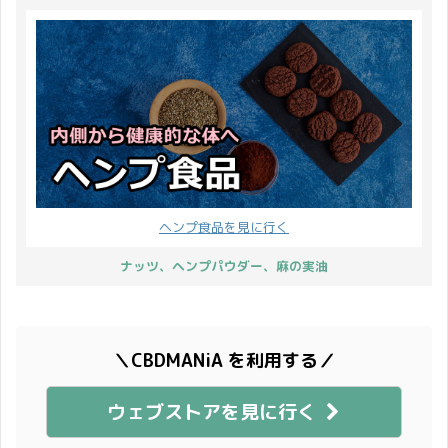
ヘンプ食品を見に行く
ナッツ、ヘンプパウダー、麻の実油
＼CBDMANiA を利用する／
ウェブストアを見に行く