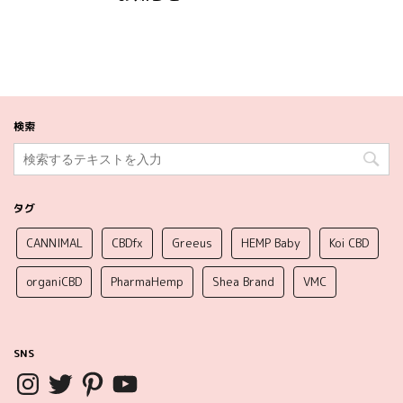
検索
タグ
CANNIMAL
CBDfx
Greeus
HEMP Baby
Koi CBD
organiCBD
PharmaHemp
Shea Brand
VMC
SNS