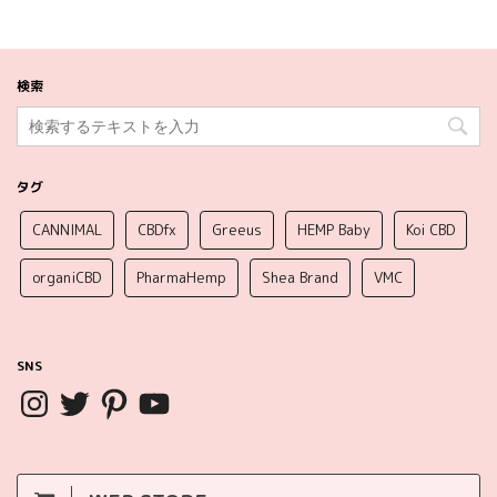
検索
タグ
CANNIMAL
CBDfx
Greeus
HEMP Baby
Koi CBD
organiCBD
PharmaHemp
Shea Brand
VMC
SNS