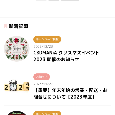
ます。 本記事でジェルワ
Shea brandのCBDバーム
敵な衝撃を受けたので
書きたかったです！ Ery
ックスをレビューしてい
についてレビューしてい
す。 二言じゃないかとい
はこのHEMP Baby の
くにあたり、ヨーロッパ
きましょう。 まずは、実
うツッコミはさておき、
CBD グミを、親族はじめ
のスロベニアにある
際に使ってみた感想から
PharmaHemp のCBDカー
知人友人に沢山紹介して
新着記事
PharmaHemp社にちなん
ご紹介です↓ Shea Bra ...
トリッジについてレビュ
きました。 理由は、CBD
で、現地の言葉でご挨拶
ーしていきましょう♪ ま
を初めて使う人やCBDを
させて頂きました♪ CBD
ずは実 ...
知らない人に一番勧めや
キャンペーン情報
製品の中でも最強と言わ
すい★ しかも、この
2023/12/23
れているのがフルスペク
HEMP Baby の CBD グミ
CBDMANiA クリスマスイベント
トラム製品。 そしてフル
はお勧めポイントも盛り
2023 開催のお知らせ
スペクトラム製品と言え
沢山！！ という訳で、私
ば PharmaHemp！と言っ
も大好きなCBDグミにつ
ても過言ではありませ
いて紹介します！！ 是
お知らせ
ん。 特にジェルワックス
非、最後まで読んでくだ
2023/11/27
には定評があり、その人
さいね♪ では、 HEMP B
【重要】年末年始の営業・配送・お
気と信頼性は抜群です。
...
問合せについて【2023年度】
では、PharmaHemp のジ
ェ ...
キャンペーン情報