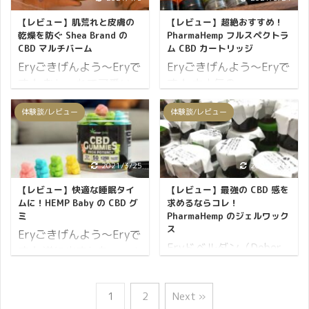
Brand CBD セラムを使っ
ケージはオリエンタルな
CBDパッチを使ったらど
いました!!っと、思わず
【レビュー】肌荒れと皮膚の
【レビュー】超絶おすすめ！
てみての感想 まず見た目
カラフルなデザインにな
うなるのか？ この記事を
口にしたくなる製品で
乾燥を防ぐ Shea Brand の
PharmaHemp フルスペクトラ
ですがリゾート地をイメ
っており、男女問わずユ
通してお伝えしていきた
す。 Shea Brandの製品は
CBD マルチバーム
ム CBD カートリッジ
ージするようなどこかワ
ニセックスで持 ...
いと思います。 結論から
どれもデザインがおしゃ
Eryごきげんよう～Eryで
Eryごきげんよう～Eryで
クワクするパッ ...
先にお伝えすると、貼っ
れでワクワクします！ そ
す★ おしゃれで可愛い
す★ 大人気の
てすぐにCBDパッチが人
れでは、CBDリップにつ
Shea brandのパッケージ
PharmaHemp フルスペク
体験談/レビュー
体験談/レビュー
気である理由がわかりま
いてレビューしていきま
が気になりCBDバームを
トラム CBD カートリッ
した。 それでは早速、
しょう。 まずは、実際に
試してみました。 ご紹介
ジに興味が湧いたので試
CBDパッチについてレビ
使ってみた感想からご紹
するShea brandのCBDバ
してみました。 この記事
ューしていきましょう。
介です↓ Shea Brand CBD
ームの感想は、これ1つ
でご紹介するCBDカート
2021/3/25
2021/3/17
まずは、CBDパッチの使
リップクリームの使用感
で色々と楽しめるのは素
リッジの感想を一言で表
【レビュー】快適な睡眠タイ
【レビュー】最強の CBD 感を
い方からご紹介です。
鮮やかな緑色と可愛らし
敵な商品だなぁ～～とい
すなら、最高のCBD感に
ムに！HEMP Baby の CBD グ
求めるならコレ！
Shea Brand CBD パッチ
い印象を与える白色、そ
う事です。 Shea brandの
ノックアウト！これは是
ミ
PharmaHemp のジェルワック
ス
の使い方 体用：CBD ...
の周りを縁 ...
CBDバームはマルチに利
非とも試して欲しい逸品
Eryごきげんよう～Eryで
Eryドベルダン（Dober
用できるバーム！ どのよ
っ！！ となります。
す★ 遂に出ましたぁ～！
Dan）～Eryです★ この
うな用途にも対応できる
PharmaHemp のジェルワ
私の大好きなHEMP Baby
挨拶はスロベニア語で
ので万人向きのバームと
ックスをレビューした時
の CBD グミの紹介記事
1
2
Next »
「こんにちわ」を意味し
いえます。 それでは、
と同様に、またしても素
☆ この記事、実はかなり