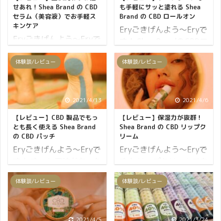
ます！ 大げさではないと
使用方法でもご満足いた
の実ナッツと同様、特別
が、健康を気にするアス
せあれ！Shea Brand の CBD
も手軽にサッと塗れる Shea
思っています。 ワックス
だいているようです。 そ
セラム（美容液）でお手軽ス
Brand の CBD ロールオン
なコツや手間は必要あり
リートやモデルなどにも
キンケア
は難しい、工程が多いと
んなGreeus CBDセラム
ません。 ヘンプシードナ
人気があり ...
Eryごきげんよう～Eryで
Eryごきげんよう～Eryで
諦めていたかた、必見で
の人気の秘密に迫ってみ
ッ ...
す★ Shea BrandのCBDロ
す★ Shea BrandのCBDセ
す！ 新アイテムで、CBD
ましょう。 まずは、CBD
ールオンに興味がわいた
ラムが気になって使用し
体験談/レビュー
体験談/レビュー
ワックスデビューしてみ
セラムを使ってみた感想
ので使ってみました。
てみました。 このCBDセ
ませんか？ AZTEC CBD
からご紹介です↓ Greeus
CBDロールオンは、サッ
ラムは昼も夜も使える美
C7 PLUS WAX STRAW /
CBD セラムを実際に使っ
と塗りたい時やデスクワ
容液なので、化粧水の後
アステカ CBD ワックス
てみた感想 見た目は
ークに最適です☆ 持って
2021/4/13
2021/4/6
に数滴塗れば普段よりも
ストロー 商品ページを見
Greeusらしいシンプルな
いるだけでおしゃれに見
【レビュー】CBD 製品でもっ
【レビュー】保湿力が抜群！
お肌の調子がワンランク
に行く AZTEC CBD C7
デザインで、男女問わず
えて、使ってみても嬉し
とも長く使える Shea Brand
Shea Brand の CBD リップク
UPすること間違いなし！
PLUS WAX S ...
使用できるユニセックス
い製品となっています。
の CBD パッチ
リーム
お部屋に一本置いてある
なボトル。 何といっ ...
まずは、CBDロールオン
Eryごきげんよう～Eryで
Eryごきげんよう～Eryで
だけで、なんだかおしゃ
の使い心地からご紹介で
す★ ずっと興味があった
す★ リップクリームでも
れにも見える嬉しい製品
す。 Shea Brand CBD ロ
Shea BrandのCBDパッチ
可愛いパッケージ！？
となっています。 まず
体験談/レビュー
体験談/レビュー
ールオンの使い心地
を使用してみました！ パ
Shea BrandのCBDリップ
は、Shea BrandのCBDセ
Shea BrandのCBDロール
ソコン作業や日々のだる
クリームが可愛くて気に
ラムを使ってみた感想か
オンは、手軽に使える最
さが蓄積してきたので、
なったので使用してみま
らご紹介です↓ Shea
高のアイテムです。 パッ
こういうタイミングで
した。 こんな商品待って
2021/4/5
2021/3/24