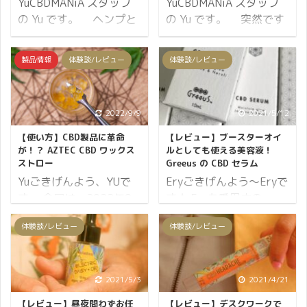
YuCBDMANiA スタッフ
YuCBDMANiA スタッフ
の Yu です。 ヘンプと
の Yu です。 突然です
いう植物が世界中で注目
が… 私は料理が大好きで
を集める理由は、繊維・
す！（初心者です！） そ
製品情報
体験談/レビュー
体験談/レビュー
医療・建築・製紙・バイ
して、ヘンプフードにも
オプラスティックなど数
とても興味があります。
万にのぼる製品の材料と
ヘンプフードの中でも特
2022/9/9
2021/5/12
なり、少ない環境負荷で
に ヘンプシードナッツ
製造可能であることが挙
をよく料理に使います。
【使い方】CBD製品に革命
【レビュー】ブースターオイ
げられます。 自然に
※自分で作った料理を
が！？ AZTEC CBD ワックス
ルとしても使える美容液！
ストロー
Greeus の CBD セラム
SDGS に貢献できるわけ
Twitter に載せていま
Yuごきげんよう、YUで
Eryごきげんよう～Eryで
です。 そして更に注目し
す。フォロー大歓迎です
す。 今回は、2022年9
す★ Eryも愛用中の
ていることは栄養価の高
♪ ただ振りかけるだけで
月7日に発売開始となっ
Greeus CBDセラム。 レ
い食べ物としても利用で
栄養抜群なスーパーフー
体験談/レビュー
体験談/レビュー
た アステカ CBD ワック
ビューを見てみるとご使
きることです。 麻の実か
ドに変わるので、麻のお
スストロー についてのレ
用になられたお客様から
らできた新鮮なオイル
かげで料理を楽しみなが
ビューブログです。 この
も大変ご好評を頂いてい
は、料理にただかけるだ
ら継続できています。 ヘ
新アイテムで、CBDワッ
ます。 中でも香りや成分
2021/5/3
2021/4/21
けで栄養抜群なスーパー
ンプシードナッツには
クスの吸引革命が起こり
についての評価が高く、
フードに変わります。 麻
CBD が含まれていません
【レビュー】昼夜問わずお任
【レビュー】デスクワークで