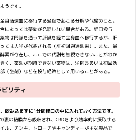
ようです。
全身循環血に移行する過程で起こる分解や代謝のこと。
合によっては薬効が発現しない場合がある。経口投与
薬物は門脈を通って肝臓を経て全身血へ移行するが、肝
っては大半が代謝される（肝初回通過効果）。また、最
酵素が存在し、ここでの代謝も無視できないことがわか
きく、薬効が期待できない薬物は、注射あるいは初回効
部（坐剤）などを投与経路として用いることがある。
ラビリティ
し、飲み込まずに1分間程口の中に入れておく方法です。
舌の裏の粘膜から吸収され、CBDをより効率的に摂取する
イル、チンキ、トローチやキャンディーが主な製品で