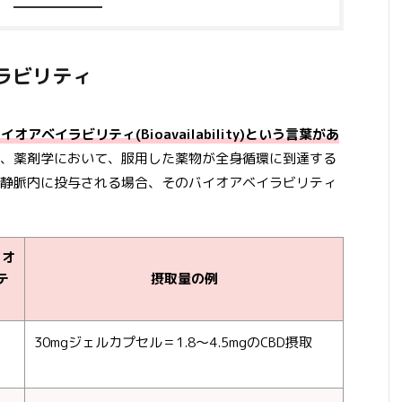
ラビリティ
アベイラビリティ(Bioavailability)という言葉があ
、薬剤学において、服用した薬物が全身循環に到達する
静脈内に投与される場合、そのバイオアベイラビリティ
イオ
テ
摂取量の例
30mgジェルカプセル＝1.8～4.5mgのCBD摂取