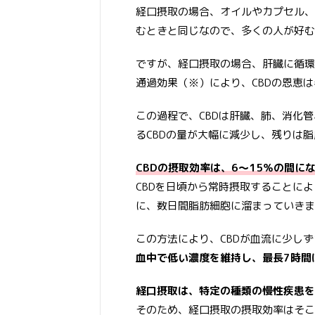
経口摂取の場合、オイルやカプセル、
むときと同じなので、多くの人が好む
ですが、経口摂取の場合、肝臓に循環
通過効果（※）により、CBDの恩恵
この過程で、CBDは肝臓、肺、消化
るCBDの量が大幅に減少し、残りは
CBDの摂取効率は、6～15％の間
CBDを日頃から常時摂取することに
に、数日間脂肪細胞に溜まっていきま
この方法により、CBDが血流に少し
血中で低い濃度を維持し、最長7時間
経口摂取は、特定の種類の慢性疾患を
そのため、経口摂取の摂取効率はそこ