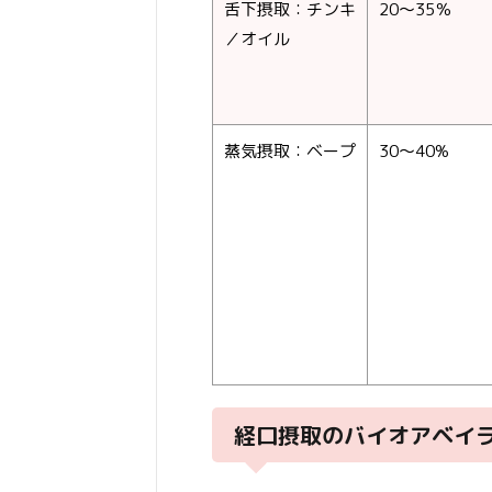
舌下摂取：チンキ
20～35％
／オイル
蒸気摂取：ベープ
30～40%
経口摂取のバイオアベイ