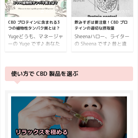
はありません。 厚生労働
インは完全菜食主義を良
ことがあるので共有しま
いれる方も増えましたよ
省の報告によると2007
しとする人でも食べられ
す。 気を付けていただき
2020/7/11
2020/7/11
ね。 アメリカでは本当に
年に日本で生まれた子供
る仕様になっています。
たいのは開封時です。
たくさんの食の志向があ
CBD プロテインに含まれる3
飲みすぎは要注意！CBD プロ
の半数が107歳より長く
そこで本記事ではビーガ
CBD プロテインのチャッ
り、スーパーなどで商品
つの植物性タンパク質とは？
テインの適切な摂取量
生きると推計されている
ンも、そうじゃない人も
クがきちんと閉まってい
の裏の成分表示をじっく
Yugeどうも、マネージャ
Sheenaハロー、ライター
のはご存じですか？ 日本
安心して食べられる CBD
るかどうか、開封前に必
り見て買い物をしている
ーの Yuge です♪ あなた
の Sheena です♪ 昔と違
が迎える健康寿命 ...
プロテインの原材料 ...
ず確認してから開けてく
人をよく見かけます。 レ
はプロテインにどのよう
って今や、プロテイン女
ださい。 それでは詳細を
ストランでも「食材でこ
なイメージを抱いていま
子と呼ばれる人も増え、
説明します。 開封前に袋
れを入れないで」「これ
すか？ もしかしたらボデ
マッチョに限らずボディ
のチャックを確認する 繰
を追加してほしい」など
使い方で CBD 製品を選ぶ
ィービルダーのような筋
ーメイクや健康維持のた
り返しになりますが、大
の注文をするのは当たり
肉ムキムキの人や、トレ
めに摂取している方も増
事なことなのでもう一度
前だったりします。 添加
ーニングジムで鍛えてい
えてきました。 プロテイ
お伝えします。 袋のチャ
物の一切入っていない自
る人が飲むものだという
ンとはご存知のとおり、
ックが開いているものが
然派の食品や、レストラ
印象を抱いているかもし
日本語でタンパク質のこ
あるので、開封前に必ず
ンなんかも珍しくありま
れませんね。 確かにそう
と。ですから食事からも
袋のチャックをご確認く
せん。 口にするものが体
ではあるのですが、最近
プロテインを摂取してい
ださい。 ...
を ...
のプロテイン事情は大き
るということになりま
く変わりつつあり、健康
す。ライフスタイルや運