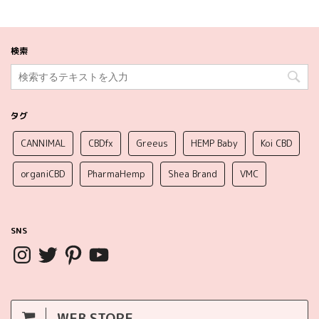
検索
タグ
CANNIMAL
CBDfx
Greeus
HEMP Baby
Koi CBD
organiCBD
PharmaHemp
Shea Brand
VMC
SNS
WEB STORE