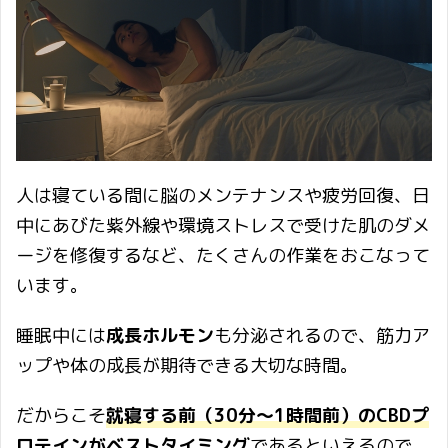
人は寝ている間に脳のメンテナンスや疲労回復、日
中にあびた紫外線や環境ストレスで受けた肌のダメ
ージを修復するなど、たくさんの作業をおこなって
います。
睡眠中には
成長ホルモン
も分泌されるので、筋力ア
ップや体の成長が期待できる大切な時間。
だからこそ
就寝する前（30分〜1時間前）のCBDプ
ロテインがベストタイミング
であるといえるので