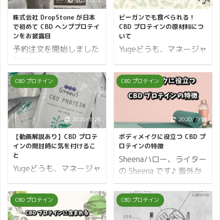
2021/2/2
2021/2/6
株式会社 DropStone が日本
ビーガンでも食べられる！
で初めて CBD ヘンププロテイ
CBD プロテインの原材料につ
ンをお披露目
いて
予約注文を開始しました
Yugeどうも、マネージャ
驚愕の50%オフ！！CBD
ーの Yuge です♪ あなた
プロテインの予約注文を
は「ビーガン」という言
CBD プロテイン
CBD プロテイン
受付開始します Yuge日
葉を聞いたことがあるで
本初 CBD ヘンププロテ
しょうか？ ビーガンとは
イン！！ 医療技術の向上
卵や乳製品を含む、動物
やヘルスケア産業の急速
性食品をいっさい口にし
2020/3/28
2020/7/11
な発展により、長生きす
ない「完全菜食主義者」
【動画解説あり】CBD プロテ
ボディメイクに役立つ CBD プ
る人が増えて「人生100
のことをいいます。 日本
インの開封時に気を付けるこ
ロテインの特徴
年時代」を迎えました。
にも少しずつ浸透してき
と
Sheenaハロー、ライター
人生100年時代の到来に
ていて、ビーガンレスト
Yugeどうも、マネージャ
の Sheena です♪ 海外か
よって世界的に健康ブー
ランが各地で見られるよ
ーの Yuge です♪ Greeus
らの情報もオンタイムで
ムとなり、健康志向の人
うになってきました。 食
の CBD プロテインが販
入るようになった現代人
CBD プロテイン
CBD プロテイン
が増えてきていますが、
に対する考え方は人それ
売開始になりましたが、
にとって、新しい考え方
これは個人だけの問題で
ぞれですが、CBD プロテ
気を付けていただきたい
やライフスタイルをとり