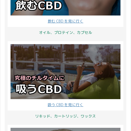
を意識して取り入れてい
動などの活動量に応じ
る人が増えているので
て、適切な摂取量やタイ
す。 筋肉をつけるためだ
ミングはことなってきま
飲む CBD を見に行く
けではなく、健康維持、
す。 とはいえ、一日に必
美容、ダイエット、栄養
要なプロテインの量って
オイル、プロテイン、カプセル
補給など目的や使用用途
どれくらいなのでしょう
は多様化しています。 現
か？ そこで本記事ではそ
に CBDMANiA で取り扱
の摂取量に注目してご紹
...
介いたし ...
吸う CBD を見に行く
リキッド、カートリッジ、ワックス