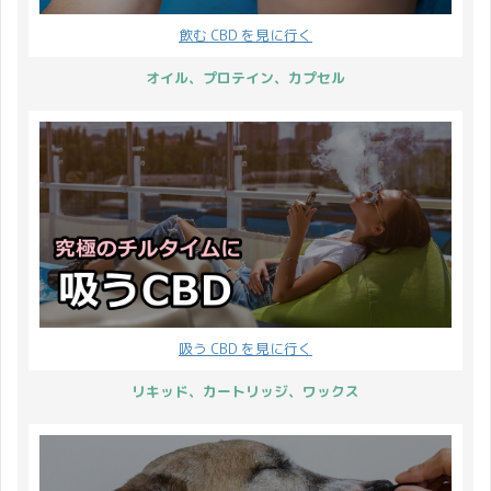
てみました」という記事
きました。 明るい季節が
飲む CBD を見に行く
も非常に読まれていま
訪れた気分になるので 私
す。 そこで Twitter 民
個人的に大好きなイベン
オイル、プロテイン、カプセル
が CBDfx の CBD グミに
トの1つです。
対してどのような感想を
CBDMANiAのキャンペー
抱いているのかまとめて
ンも、もちろんどなたで
みました。 Twitter 民
も参加出来ます♪ 春の訪
...
れを ...
吸う CBD を見に行く
リキッド、カートリッジ、ワックス