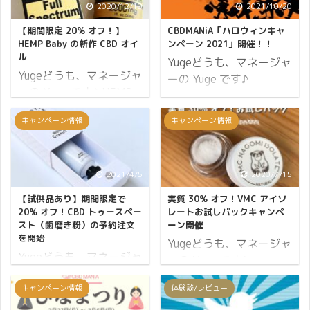
2020/12/19
2021/10/20
【期間限定 20% オフ！】
CBDMANiA「ハロウィンキャ
HEMP Baby の新作 CBD オイ
ンペーン 2021」開催！！
ル
Yugeどうも、マネージャ
Yugeどうも、マネージャ
ーの Yuge です♪
ーの Yuge です♪ HEMP
CBDMANiA は今年も「ハ
Baby より CBD オイルが
ロウィンキャンペーン」
キャンペーン情報
キャンペーン情報
発売されました。
を開催します。 キャンペ
Twitter でも話題になっ
ーンの概要はこちら ↯
た、あの CBD グミのメ
ポイント10倍 必ずもら
ーカーです。 CBD グミ
2021/4/5
2020/7/15
えるプレゼント レビュー
は人気が出すぎて完売状
ポイント5倍（2,500ポ
【試供品あり】期間限定で
実質 30% オフ！VMC アイソ
態が続いていますが、こ
イント） それではハロウ
20% オフ！CBD トゥースペー
レートお試しパックキャンペ
れまた人気が出そうな
スト（歯磨き粉）の予約注文
ーン開催
ィンキャンペーン 2021
を開始
CBD オイルが発売されま
Yugeどうも、マネージャ
の詳細をお伝えします。
Yugeどうも、マネージャ
した。 こちらの商品は期
ーの Yuge です♪
開催期間 11日間開催
ーの Yuge です♪ Greeus
間限定で何個でも 20%
CBDMANiA に新商品が登
2021年10月20日
から『CBD トゥースペー
キャンペーン情報
体験談/レビュー
オフとなり、レビュー投
場しました。 新商品は姉
(水)10:00から10月31日
スト』がリリースとなり
稿をしていただくと
妹サイトである