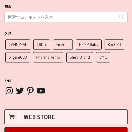
検索
タグ
CANNIMAL
CBDfx
Greeus
HEMP Baby
Koi CBD
organiCBD
PharmaHemp
Shea Brand
VMC
SNS
WEB STORE