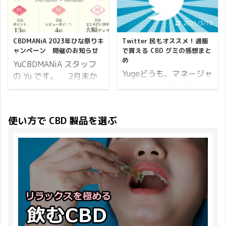
(日)23:59まで。 ※開催
ます！ CBDMANiA では4
1,500ポイント獲得でき
VapeMania の完全オリジ
期間内でのご注文が対象
月5日より予約注文の受
ます。 是非とも HEMP
ナル商品「VMC アイソ
2023/2/27
2021/3/18
となります。 続いてポイ
付を開始。 販売を記念し
Baby の新作 CBD オイル
レート」です。 是非とも
ントについて。 ポイント
CBDMANiA 2023年ひな祭りキ
Twitter 民もオススメ！通販
て 20% オフでご提供い
をお試しください。 それ
CBDMANiA ファンのあな
10倍 小計に対して 10%
ャンペーン 開催のお知らせ
で買える CBD グミの感想まと
たします。 それでは詳細
では詳細をお伝えしま
たにも試してほしいから
め
分の ...
YuCBDMANiA スタッフ
です。 CBD トゥースペ
す。 ...
こそ、お試しパックとし
Yugeどうも、マネージャ
の Yu です。 2月末か
ーストのご予約ページ
てお得なキャンペーンを
ーの Yuge です♪ CBDfx
ら春気分♪ CBDMANiA で
CBD トゥースペーストの
開催します。 特典 1：
より CBD グミが発売さ
は、CBDMANiA 2023年
商品ページをご案内しま
20%オフクーポン 特典
れてから、たくさんの方
ひな祭りキャンペーン
す。 Greeus CBD
使い方で CBD 製品を選ぶ
2：10%ポイントバック
にお求めいただいており
と銘打ち本日より開催し
TOOTHPASTE 100mg ヘ
特典 3：送料無料 ざっく
ます。 その人気ぶりは飛
ます♪ ひな祭りは「桃の
ンプ由来のCBD（カンナ
り要点だけお伝えすると
ぶ鳥を落とす勢いで、今
節句」とも言われ、女の
ビジオール）でいつも口
上記の通り。 それでは詳
もっとも注目されている
子の健やかな成長を願う
の中を清潔に保つことが
しく説明していきます。
CBD 製品といっても過言
特別なイベントです。 最
できます。国産無添加麻
開催期間 4日間開催
ではありません。 販売開
近は皆が楽しめるようス
炭パウダーが臭いや汚 ...
2020年4月24 ...
始直後に更新した「エデ
ーパーやコンビニなどで
ィブルの代表格！CBDfx
も、ひな祭り関連の商品
の CBD グミを食べ比べ
を目にするようになって