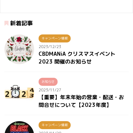
す。 当時は CBD の認知
度というのは低かったで
すが、2020年あたりか
新着記事
ら有名人が使い始めるよ
うになりました。 格闘技
では K-1 王者の武尊さ
キャンペーン情報
ん、モデルではロサンゼ
2023/12/23
ルスで活躍しているロー
CBDMANiA クリスマスイベント
ラさん、お笑い芸人では
2023 開催のお知らせ
EXET のりんたろー。さ
んなど、自身が CBD 使
用者であることを公表し
お知らせ
ています。 きっとこれか
2023/11/27
らもっと多くの人が CBD
【重要】年末年始の営業・配送・お
のことを知り、そしてセ
問合せについて【2023年度】
ルフケアのひとつとして
取り入れていくことにな
るでしょう。 このような
キャンペーン情報
流れに ...