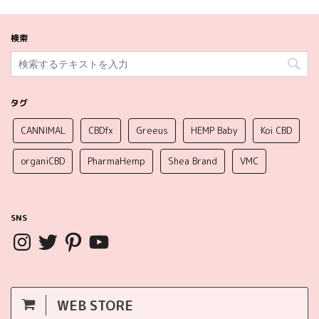
検索
タグ
CANNIMAL
CBDfx
Greeus
HEMP Baby
Koi CBD
organiCBD
PharmaHemp
Shea Brand
VMC
SNS
WEB STORE