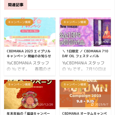
関連記事
キャンペーン情報
キャンペーン情報
2023/4/7
2022/7/9
CBDMANiA 2023 エイプリル
＼ 1日限定 ／ CBDMANiA 710
キャンペーン 開催のお知らせ
DAY OIL フェスティバル
YuCBDMANiA スタッフ
YuCBDMANiA スタッフ
の Yu です。 春風のさ
の Yu です。 7月10日は
わやかな季節を迎えまし
OIL（オイル）の日で
た。 体調を崩しやすい時
す。 710をひっくり返す
キャンペーン情報
キャンペーン情報
期でもあります、CBD で
とOIL！ 麻の成分を抽出
心身を整えてお過ごしく
した物全般を（コンセン
ださいね。 本日より
トレート・ワックス・オ
2020/12/26
2023/9/7
CBDMANiA は、エイプリ
イル）等と呼び、7月10
ルキャンペーンを開催い
日は大麻文化を祝う日と
年末年始の「福袋キャンペー
CBDMANiA オータムキャンペ