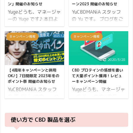
たします♪ まず、開催期
されています。
ン」開催のお知らせ
ーン2023 開催のお知らせ
間からお伝えしていきま
CBDMANiAも皆さまと
Yugeどうも、マネージャ
YuCBDMANiA スタッフ
す。 開催期間 10日間開
CBDMANiA 710 DAY OIL
ーの Yuge です♪ 本日よ
の Yu です。 ブログをご
催 2023年04月07日
フェスティバル として一
り福袋の予約販売を開始
覧いただきましてありが
(木)10:00から2023年04
緒にHAPPYにお祝いした
します。 CBDMANiA 渾
とうございます。 9月に
キャンペーン情報
キャンペーン情報
月16日(日)まで。 ※開催
いと思っています♪ はじ
身の福袋になっているの
なって、夜になると少し
期間内でのご注文が対象
めに、7月10日に新発売
でご期待ください。 限定
ずつ日が長くなってきた
となります。 続いてポイ
する商品のお知らせで
50個です。 それでは福
ような気がします、秋の
2023/1/22
2020/3/28
ントについて。 ポイント
す。 AZTEC CBD x
袋キャンペーンの詳細を
兆しでしょうか。 季節の
14倍 小計に対して 14%
VapeMania CBNカートリ
お伝えします。 開催期間
移り変わりは、心身が安
【4周年キャンペーンと併用
CBD プロテインの感想を書い
分のポイントが付与され
ッジ ALIEN ...
10日間開催 2020年12月
定しないことも多いとい
OK♪】7日間限定 2023年冬の
て大量ポイント獲得！レビュ
ポイント祭 開催のお知らせ
ーキャンペーン開催
ま ...
26日(土)から2021年1月
われていますが 皆さまは
YuCBDMANiA スタッフ
Yugeどうも、マネージャ
3日(日)23:59まで。 ※
いかがお過ごしですか？
の 優（Yu） です。 二
ーの Yuge です♪ 先日
開催期間内でのご注文が
この時期は CBD でゆっ
十四節気でいう1年でも
CBD プロテインが販売と
対象となります。 上記の
たり快適に過ごして頂き
っとも寒さが厳しくなる
なりましたが、おかげさ
期間で予約を受け付け
たい。 そんな想いから
大寒（だいかん）の時期
まで鬼のような注文数を
て、2021年1月4日から
CBDMANiA オータムキャ
使い方で CBD 製品を選ぶ
に、とっても嬉しい 7日
いただきました。 予約注
順次発送予定です。 続い
ンペーン2023 と銘打ち
間限定！2023年冬のポ
文をしていただいたお客
てポイントについて。 ポ
キャンペーンを開催しま