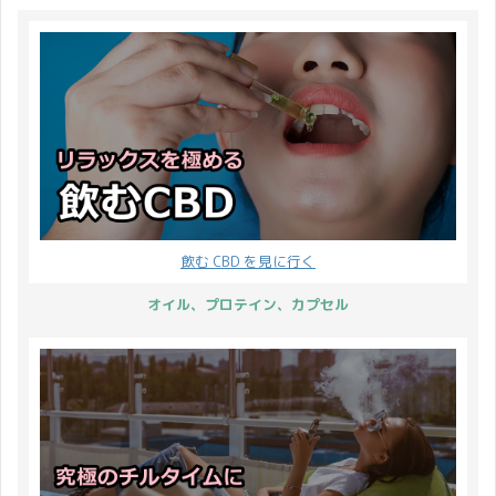
イント祭を開催いたしま
さまには、すでに CBD
イント8倍 小計に対して
す。 キャンペーンの概要
す♪ このポイント祭は、
プロテインがお手元に届
8% 分のポイントが付与
はこちらです。 まず、開
現在開催している
いていることでしょう。
され ...
催期間からお伝えしてい
CBDMANiA 4周年記念 第
そして実際に試してみて
きま ...
2弾キャンペーンと併用
「これは良い！」「期待
することができます！ ま
はずれだった」「リピー
ずは4周年記念 第2弾キ
トしたい♪」など、さま
ャンペーンの内容をざっ
ざまな感想を抱かれてい
とご確認ください。 この
ることと思います。 CBD
ブログの通り、2023年1
もプロテインも続けてみ
飲む CBD を見に行く
月31日まで ・全商品ポ
ないと良し悪しを判断で
オイル、プロテイン、カプセル
イント10倍 ・レビュー
きないものですが、味や
ポイント5倍 となってい
使いやすさなど批評でき
ます。 2つのキャンペー
る部分もあるはず。 そこ
ンを併 ...
で、CBDMAN ...