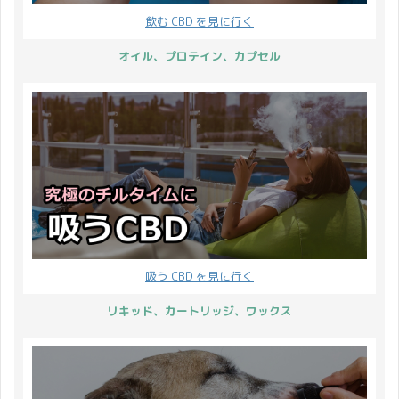
ンナビノイド・システム
26倍 イベント」です！
飲む CBD を見に行く
を刺激する方法を紹介し
CBDMANiA のウェブサイ
たいと思います。 エンド
トでのご購入が対象で
オイル、プロテイン、カプセル
カンナビノイドシステム
す、姉妹店などではこの
を刺激するメリット まず
キャンペーンは適用外と
はエンドカンナビノイド
なります ご注意下さいま
システムを刺激するメリ
せ！ それでは詳細を見て
ットを説明します。 大麻
いき ...
植物に含まれるカンナビ
ノイドは私達の体 ...
吸う CBD を見に行く
リキッド、カートリッジ、ワックス