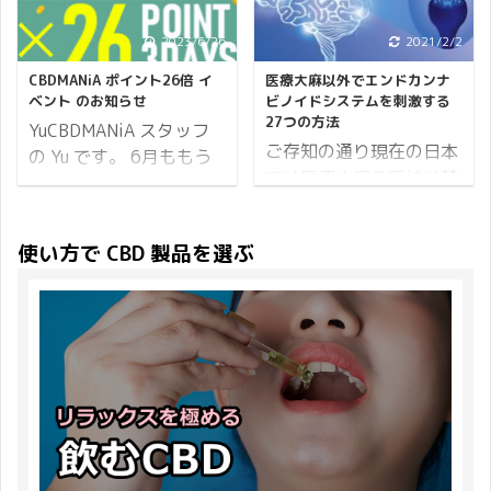
して行く為に、自らの健
どう違うの？とも思って
ーンが3つもあるとやや
こちらのブログはテルマ
康維持の為にハーブや
いるのでは？ そんなあな
2023/6/26
2021/2/2
こしくなりそうですが、
エロマエを見ていない方
土、藻類などを本能的に
たに、この記事では「フ
どのキャンペーンも非常
にはさっぱりな内容とな
受け入れてきました。 例
CBDMANiA ポイント26倍 イ
医療大麻以外でエンドカンナ
ルスペクトラムCBDとブ
にシンプルでわかりやす
っております。 初回は
ベント のお知らせ
ビノイドシステムを刺激する
えば、インドのアーユル
ロードスペクトラムCBD
27つの方法
いのでご安心ください。
「アロマCBD入りのバス
YuCBDMANiA スタッフ
ヴェーダの古典『チャラ
の違い」について解説し
それ ...
ご存知の通り現在の日本
ボムを作ろう！」です。
の Yu です。 6月ももう
カ サムヒター』には、
ていきます。 是非、 ...
では医療大麻の所持は禁
何故バスボムか？の前
すぐ終わりますね。 コロ
ヒマラヤの腐植土シラジ
止されています。 しか
に、そもそもバスボムっ
ナも収まってきたような
ット【フルボ酸】で効果
し、医療大麻によるエン
て何？ 答；バスボムとは
ので、夏はお祭りや花火
の出ない病はないと記載
使い方で CBD 製品を選ぶ
ド・カンナビノイド・シ
入浴剤であり、特に丸い
大会など全国で去年より
がありますが、それは野
ステム（ECS）の刺激及
コロッとしたものの事を
も多く行われることでし
生の猿が岩場のシラジッ
びカンナビノイドの補給
指します 入浴剤はテルマ
ょう。 盛り上がりそう
トを摂取しているのを見
は、私達に大きな恩恵を
エ大好きジャパニーズの
で、今から楽しみですね
た人間がシラジットが身
もたらすことも様々な研
ライフスタイルの中でも
♪ CBDMANiA でも夏に向
体に良いということに気
究により明るみになって
かなり浸透しているアイ
けて元気になるようなイ
付き人間にも応用し、未
きています。 そこでこの
テム。 世界的にもここま
ベントを今日から開催い
だにシラジットは人間界
記事では「医療大麻」の
でラインナップ ...
たします。 その名も
...
摂取以外に、エンド・カ
「CBDMANiA ポイント