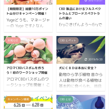
2019/10/30
2021/2/27
【期間限定】総額10万ポイン
CBD 製品におけるフルスペク
ト山分けキャンペーン開催！
トラムとブロードスペクトラ
ムの違い
Yugeどうも、マネージャ
Eryごきげんよう～Eryで
ーの Yuge です♪ なん
す★ CBDMANiAで販売し
と！！ 11月も始まった
ているCBD製品の多く
ばかりなのに CBDMANiA
お知らせ
CBD とペット
は、海外から輸入してい
では第3弾となるキャン
るものを取り扱っていま
ペーンの開催です。 開催
す。 最近よく見かけるよ
中のキャンペーン 11月
うになったのが”フルス
2019/10/1
2019/9/28
11日までの11日間！
ペクトラム”や”ブロード
11％オフ＆11％ポイン
アロマCBDバスボムを作ろ
犬にＣＢＤは本当に安全？
スペクトラム”といった
トバックのイレブン祭り
う！初のワークショップ開催
動物から学ぶ植物 昔から
製品です。 あなたも一度
開催 【期間限定】もれな
アロマCBDバスボムのワ
人は動物が食べる植物は
はこの表記を見たことが
く 12% OFF クーポンが
ークショップを開催！ こ
基本的に食べられ、尚且
あるのではないでしょう
もらえるキャンペーン開
の夏！ついに！！
つ人に有益であると考え
か？ そしてフルスペクト
催！ 【期間限定】総額
CBDMANiAが【日本
ていました。 犬を含める
キャンペーン情報
CBD とは
ラムとブロードスペクト
10万ポイント山分けキャ
初！】CBDワークショッ
動物全ては自然界で暮ら
ラムの違いって一体何が
ンペーン開催！ キャンペ
プ祭りを開催致します！