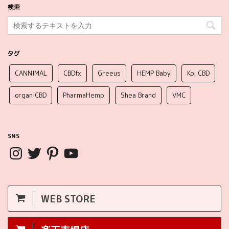
検索
タグ
CANNIMAL
CBDfx
Greeus
HEMP Baby
Koi CBD
organiCBD
PharmaHemp
Shea Brand
VMC
SNS
WEB STORE