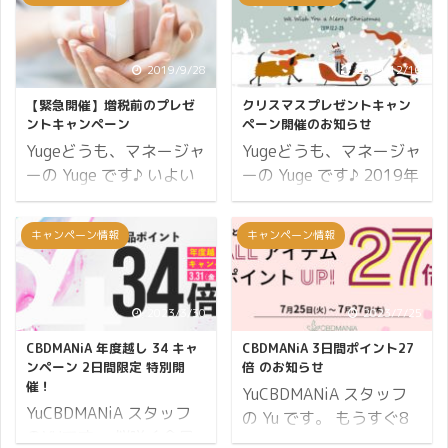
バレンタインデーではな
チョコレートなどをもら
いでしょうか？ 僕の認識
った男性が、そのお返し
では小学生のころから身
としてキャンディなどの
2019/9/28
2019/12/10
近なイベントだったと記
プレゼントを女性に贈る
憶しています。 当時は母
【緊急開催】増税前のプレゼ
クリスマスプレゼントキャン
日とされています。 そこ
親からもらうチョコレー
ントキャンペーン
ペーン開催のお知らせ
で CBDMANiA では日頃
トで大喜びしていたもの
Yugeどうも、マネージャ
Yugeどうも、マネージャ
のご愛顧に感謝をいたし
です。 そこで
ーの Yuge です♪ いよい
ーの Yuge です♪ 2019年
まして、お客さま謝恩キ
CBDMANiA ではバレンタ
よ増税も目前に迫ってき
も12月を迎えて冬本番と
ャンペーンを実施するこ
インキャンペーン2021
ました。 消費税を 10%
なってまいりました。 東
キャンペーン情報
キャンペーン情報
とにしました。 それでは
と銘打ちまして、チョコ
も払わなければならない
京では妙に暖かい日があ
キャンペーンの詳細で
レートとクッキーのプレ
現実に頭がクラクラしま
ったり冬らしく寒さが厳
す。 ハッピーホワイトデ
ゼントをおこないます！
すが、そうはいっても買
しい日があったりと、寒
ー2020の内容 プレゼン
2023/3/30
2023/7/25
それでは詳細をご覧くだ
い物というのは生きる上
暖差で体調を崩しやすい
ト商品は CBD ペン
さい。 開催期間 13日間
で切り離しにくいもので
状況が続いています。 し
CBDMANiA 年度越し 34 キャ
CBDMANiA 3日間ポイント27
NATUuR CBD PEN
開催 2021年2月2日(火)
すよね。 2% も増税され
っかりと体調管理をしな
ンペーン 2日間限定 特別開
倍 のお知らせ
CBD20% Oil with
催！
から2月14日(日)23:59
ることでストレスを感じ
いとすぐに風邪をひいて
YuCBDMANiA スタッフ
Terpenes ...
...
YuCBDMANiA スタッフ
たり、心が穏やかではな
しまいそうですが、あな
の Yu です。 もうすぐ8
のYUです。 桜咲く今日
くなってしまったりもす
たは上手にセルフケアが
月に入ろうとしていま