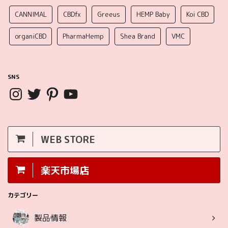
CANNIMAL
CBDfx
Greeus
HEMP Baby
Koi CBD
organiCBD
PharmaHemp
Shea Brand
VMC
SNS
WEB STORE
楽天市場店
カテゴリー
製品情報