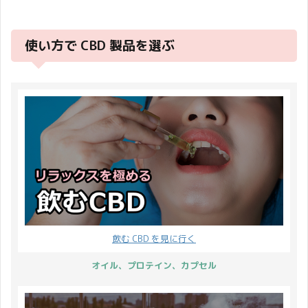
この頃♪ いかがお過ごし
るのではないでしょう
できていますでしょう
す。 学生は長い夏休みが
でしょうか？ 東京では雨
か、、 心中お察ししま
か？ CBD で風邪が治っ
はじまっています。 公園
が続き満開の時期はほん
す。Natsu そこで
たりはしませんが日々の
使い方で CBD 製品を選ぶ
で元気に思い切り遊んで
のひとときでした。 そん
CBDMANiA では増税前の
セルフケアとして健康維
いる姿をよく見ますが、
な儚さも素敵ですよね。
プレゼントキャンペーン
持に一役買ってくれま
のびのびと時間を有意義
長い冬は終わり、春の暖
を緊急開催することに決
す。 そこで CBDMANiA
に使っているようでとて
かい陽気が気分もテンシ
定いたしました！！ それ
では『クリスマスプレゼ
も羨ましいです♪
ョンも上げてくれます。
では【緊急開催】増税前
ントキャンペーン』と題
CBDMANiA ではこのブロ
そんな年度越しの時期に
のプレゼントキャ ...
してプレゼントを ...
グを読んでくださる皆さ
キャンペーンのお知らせ
まに元気になるようなイ
です！ 2023年3月31日
ベントを3日間限定開催
（金）から2023年4月1
いたします。 その名も
日（土）まで 2日間限定
「CBDMANiA ポイント
で 特別開催いたします！
27倍 イベント」です！
イベント情報は、以下が
飲む CBD を見に行く
CBDMANiA のウェブサイ
概要となります。 開催期
トでのご購入が対象で
オイル、プロテイン、カプセル
間 2023年3月31日
す、姉妹店などではこの
（金）から2023年4月1
キャンペーンは適用外と
日（土）23:59まで ...