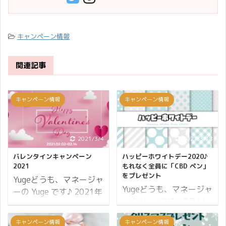
キャンペーン情報
関連記事
キャンペーン情報
キャンペーン情報
2021/3/4
2021/3/18
バレンタインキャンペーン
ハッピーホワイトデー2020♪
2021
もれなく全員に「CBD ペン」
をプレゼント
Yugeどうも、マネージャ
Yugeどうも、マネージャ
ーの Yuge です♪ 2021年
ーの Yuge です♪ 3月14
は早くも2月を迎えまし
日はホワイトデー♪ 一般
た。 2月といえばやはり
キャンペーン情報
キャンペーン情報
的にバレンタインデーに