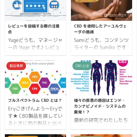
2022/4/28
2020/12/17
レビューを投稿する際の注意
CBD を使用したアーユルヴェ
点
ーダの施術
Yugeどうも、マネージャ
Sumiどうも、コンテンツ
ーの Yuge です♪ レビュ
ライターの Sumiko です
ー投稿についてのお問い
♪ 先日「アーユルヴェー
合わせをよくいただきま
ダ・カンナビノイドセラ
製品情報
CBD とは
す。 恐らくウェブサイト
ピスト講座」にオンライ
に記載がないからでしょ
ンで参加しました。 その
う。 大変申し訳ございま
中でバスティ体験とセル
2023/9/6
2021/2/9
せん。 本記事でレビュー
フケア方法として実技の
投稿の際の注意事項をま
講座があったのです。 今
フルスペクトラム CBD とは？
様々の疾患の原因はエンド・
とめたので参考にしてみ
回は CBD を使用したア
カンナビノイド・システムの
Eryごきげんよう～Eryで
異常！？
てください。 レビューを
ーユルヴェーダの施術に
す★ CBD製品を探してい
最新の研究でわたしたち
投稿するのにご注意いた
ついてお伝えします。 ま
るときに他の製品と比べ
人間の体内には 「エン
だきたいのが下記の2点
ずはアーユルヴェーダの
て少し高いものを見かけ
ド・カンナビノイド・シ
です。 ログインした状態
五大元素から見ていきま