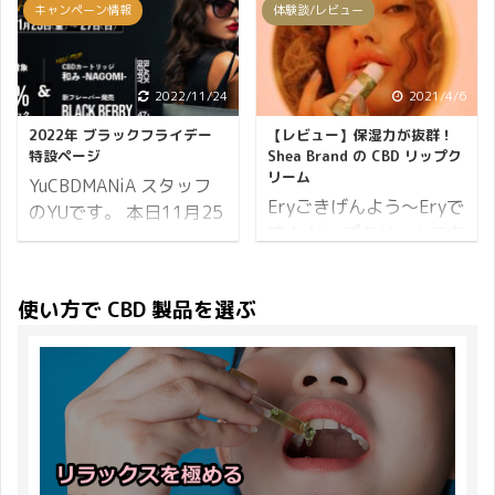
ることはないですか？ 例
キャンペーン情報
体験談/レビュー
ステム」という情報伝達
で入力する 150文字以上
しょう。 アーユルヴェー
えば30mlに1000mgの
システムがあることがわ
のご入力が対象 大事なこ
ダの五大元素 アーユルヴ
CBDが含まれた製品が
かっており、このエン
となのでひとつずつ説明
ェーダの基本理念として
9,800円に対し、10mlで
ド・カンナビノイド・シ
2022/11/24
2021/4/6
します。 ログインした状
とても面白いなと思った
1000mgよりも少ない
ステムの不調が様々な疾
態で入力する レビューの
のが、人間と地球を同じ
CBDの含有量でも同じ価
2022年 ブラックフライデー
【レビュー】保湿力が抜群！
患の原因と言われていま
投稿は必ずログインした
要素で構成されているも
特設ページ
Shea Brand の CBD リップク
格のものがあったりしま
す。 この記事では「エン
リーム
状態で投稿してくださ
のと考えること。 空＝空
YuCBDMANiA スタッフ
す。 この価格差は一体ど
ド・カンナビノイド・シ
い。 ログインして ...
間エネルギー 風＝ ...
Eryごきげんよう～Eryで
のYUです。 本日11月25
ういうことなのでしょう
ステム」についての詳細
す★ リップクリームでも
日開催！ブラックフライ
か？ 少し割高に感じる製
とその不調によりどのよ
可愛いパッケージ！？
デーの特設ページになり
品の詳細を確認してみる
うな疾患になる可能性が
Shea BrandのCBDリップ
ます。 ブラックフライデ
と、フルスペクトラムの
使い方で CBD 製品を選ぶ
あるかを説明したいと思
クリームが可愛くて気に
ーセールは本日2022年
文字を発見できることが
います。 エンド・カンナ
なったので使用してみま
11月25日（金）から3日
あります。 そう、同じ
ビノイド・システム発見
した。 こんな商品待って
間限定です！ イベント情
CBD製品でも含まれてい
の経緯 1964年、イスラ
いました!!っと、思わず
報はこちらでご確認くだ
る成分が違うと、それぞ
エルのラファエル・メコ
口にしたくなる製品で
さい。 ブラックフライデ
れに合った金額で販売さ
ーラム博士らによって、
す。 Shea Brandの製品は
ーとは アメリカの祝日で
れているので ...
ヘンプ成分からカンナビ
どれもデザインがおしゃ
ある感謝祭（11月の第4