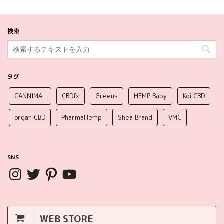
検索
タグ
CANNIMAL
CBDfx
Greeus
HEMP Baby
Koi CBD
organiCBD
PharmaHemp
Shea Brand
VMC
SNS
WEB STORE