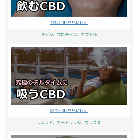
ノイドの分離がされ、
れでワクワクします！ そ
木曜日）の翌日金曜日の
1988年にカンナビノ ...
れでは、CBDリップにつ
こと。アメリカの小売業
いてレビューしていきま
界で最大規模のセールと
飲む CBD を見に行く
しょう。 まずは、実際に
なり、年末商戦の幕開け
使ってみた感想からご紹
を告げるイベント。多く
オイル、プロテイン、カプセル
介です↓ Shea Brand CBD
の企業や商店が大型商戦
リップクリームの使用感
をしかけ、黒字になると
鮮やかな緑色と可愛らし
いう解釈からブラックフ
い印象を与える白色、そ
ライデー（Black
の周りを縁 ...
Friday）と呼 ...
吸う CBD を見に行く
リキッド、カートリッジ、ワックス