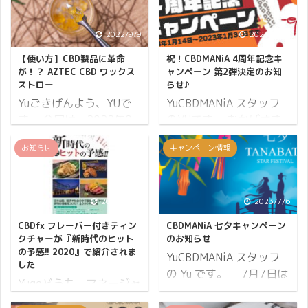
2022/9/9
2023/1/14
【使い方】CBD製品に革命
祝！CBDMANiA 4周年記念キ
が！？ AZTEC CBD ワックス
ャンペーン 第2弾決定のお知
ストロー
らせ♪
Yuごきげんよう、YUで
YuCBDMANiA スタッフ
す。 今回は、2022年9
のYUです。 おかげさま
月7日に発売開始となっ
で CBDMANiA は4周年を
お知らせ
キャンペーン情報
た アステカ CBD ワック
迎えることができまし
スストロー についてのレ
た。 これもひとえに皆様
ビューブログです。 この
のご贔屓ご支援の賜物で
新アイテムで、CBDワッ
ございます。 皆さまの温
2021/3/13
2023/7/6
クスの吸引革命が起こり
かいお力添えがなけれ
CBDfx フレーバー付きティン
CBDMANiA 七夕キャンペーン
ます！ 大げさではないと
ば、この日を迎えること
クチャーが『新時代のヒット
のお知らせ
思っています。 ワックス
はなかったはずです。 数
の予感!! 2020』で紹介されま
YuCBDMANiA スタッフ
した
は難しい、工程が多いと
あるショップから、
の Yu です。 7月7日は
Yugeどうも、マネージャ
諦めていたかた、必見で
CBDMANiAをお選びいた
七夕です。 七夕は、織姫
ーの Yuge です♪ このた
す！ 新アイテムで、CBD
だき誠にありがとうござ
と彦星の物語に由来する