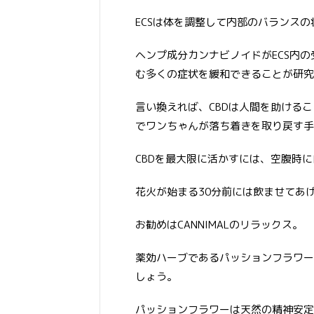
ECSは体を調整して内部のバランス
ヘンプ成分カンナビノイドがECS内
む多くの症状を緩和できることが研究
言い換えれば、CBDは人間を助ける
でワンちゃんが落ち着きを取り戻す手
CBDを最大限に活かすには、空腹時
花火が始まる30分前には飲ませてあ
お勧めはCANNIMALのリラックス。
薬効ハーブであるパッションフラワー
しょう。
パッションフラワーは天然の精神安定