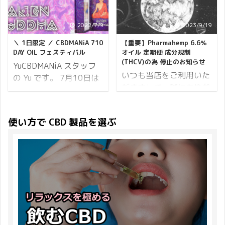
のチャックを確認する 繰
開催いたします。 それで
の日に CBD 製品をプレ
まとめてみましょう！
り返しになりますが、大
は詳細をご覧ください。
ゼントするという人を応
Sumi CBDの研究が進む
事なことなのでもう一度
開催期間 29日間開催
2022/7/9
2023/9/19
援します♪ キャンペーン
につれ、科学者や研究者
お伝えします。 袋のチャ
2020年2月1日(土)12:00
の概要はこちら↯ ポイン
＼ 1日限定 ／ CBDMANiA 710
【重要】Pharmahemp 6.6％
たちはCBDがどのように
ックが開いているものが
から2月29日(土)21:00
ト8倍 CBD サポートプロ
DAY OIL フェスティバル
オイル 定期便 成分規制
身体に作用し、不安障害
あるので、開封前に必ず
まで。 ※開催期間内での
(THCV)の為 停止のお知らせ
ジェクト ポイント20倍
YuCBDMANiA スタッフ
やうつ病などの精神の症
袋のチャックをご確認く
決済完了が対象 ...
いつも当店をご利用いた
の商品 必ずもらえるプレ
の Yu です。 7月10日は
状に作用し、身体の不調
ださい。 ...
だきまして、誠にありが
ゼント それでは母の日キ
OIL（オイル）の日で
を整えてくれるかなどの
とうございます。 タイト
ャンペーンの詳細をお伝
す。 710をひっくり返す
可能性を日々研究してい
ル通り Pharmahemp
えします。 開催期間 17
とOIL！ 麻の成分を抽出
ます。 ですが、この素晴
使い方で CBD 製品を選ぶ
6.6％オイル 定期便をご
日間開催 2021年4月23
した物全般を（コンセン
らしい恩恵はまず身体に
契約のお客様へのお知ら
日(金)10:00から5月9日
トレート・ワックス・オ
きちんとCBDが吸収され
せとさせていただきま
(日)23:59まで。 ※開催
イル）等と呼び、7月10
ないと発揮されることは
す。 メルマガ・SNS等で
期間内でのご注文が対象
日は大麻文化を祝う日と
ありません。 この記事で
何度も発信をしておりま
となります。 続いてポイ
されています。
は、複数のCBDの摂取方
したが、Pharmahemp
...
CBDMANiAも皆さまと
法を比べ、ご自分がどの
6.6％オイル 定期便は多
CBDMANiA 710 DAY OIL
ようにCBDを摂取するか
くのお客様にご利用頂い
フェスティバル として一
についても一考していた
ておりました為ブログで
緒にHAPPYにお祝いした