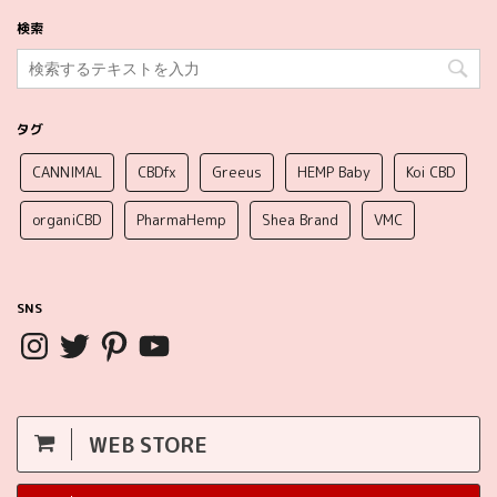
検索
タグ
CANNIMAL
CBDfx
Greeus
HEMP Baby
Koi CBD
organiCBD
PharmaHemp
Shea Brand
VMC
SNS
WEB STORE