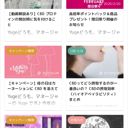
2020/3/28
2020/2/20
【動画解説あり】CBD プロテ
高倍率ポイントバック＆商品
インの開封時に気を付けるこ
プレゼント！閏日祭り開催の
と
お知らせ
Yugeどうも、マネージャ
Yugeどうも、マネージャ
ーの Yuge です♪ Greeus
ーの Yuge です♪ 2020年
の CBD プロテインが販
は閏年。 2月は通常より
キャンペーン情報
CBD とは
売開始になりましたが、
も1日多く、29日が存在
気を付けていただきたい
する年です。 閏とは「う
ことがあるので共有しま
るう」と読み、暦におい
す。 気を付けていただき
て1年の日数が平年より
2021/4/26
2019/9/30
たいのは開封時です。
も多いことをいいます。
【キャンペーン】母の日はカ
CBDってどう摂取するのが一
CBD プロテインのチャッ
知ってるよ！というツッ
ーネーションに CBD を添えて
番良いの？ CBDの摂取効率
クがきちんと閉まってい
コミはさておきｗ
（バイオアベイラビリティ）
Yugeどうも、マネージャ
まとめ
るかどうか、開封前に必
CBDMANiA では閏日のよ
ーの Yuge です♪ 今年の
NatsuCBDは蒸気摂取が
ず確認してから開けてく
うに、商品をご購入いた
母の日は CBD を贈って
効率的って言うけど、最
ださい。 それでは詳細を
だいた方全員に特典をお
みてはいかがでしょう
新の研究ではどうなんだ
キャンペーン情報
お知らせ
説明します。 開封前に袋
付けする「閏日祭り」を
か？ CBDMANiA では母
ろう？ 最新の研究報告を