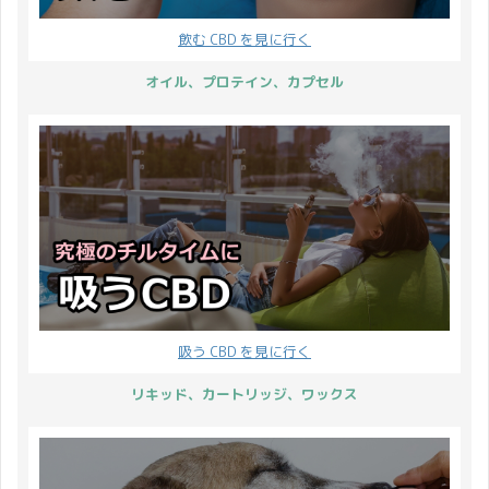
だ ...
もこうして発信させてい
いと思っています♪ はじ
飲む CBD を見に行く
ただきます。 度重なるご
めに、7月10日に新発売
連絡となり恐縮でござい
する商品のお知らせで
オイル、プロテイン、カプセル
ます。 Pharmahemp
す。 AZTEC CBD x
6.6％オイル の定期便を
VapeMania CBNカートリ
ご契約のお客様で、まだ
ッジ ALIEN ...
ご覧になっていないかた
が居ましたら必ずご一読
下さい ...
吸う CBD を見に行く
リキッド、カートリッジ、ワックス