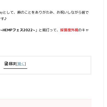
ed Dayとして、麻のことをありがたみ、お祝いしながら皆で
す♪
0 ~HEMPフェス2022~
」と銘打って、
採算度外視
のキャ
目次
[
開く
]