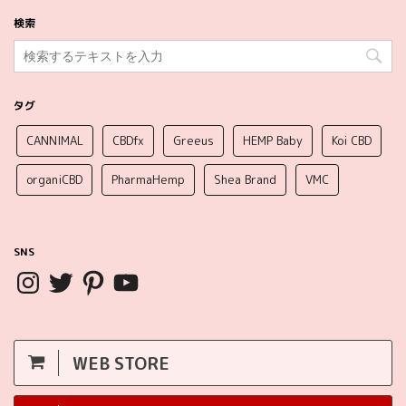
検索
タグ
CANNIMAL
CBDfx
Greeus
HEMP Baby
Koi CBD
organiCBD
PharmaHemp
Shea Brand
VMC
SNS
WEB STORE