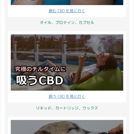
「HAPPY420 ~HEMPフ
2023年1月3日 上記の期
飲む CBD を見に行く
ェス2022~」と銘打っ
間を年末年始休業とさせ
て、採算度外視のキャン
ていただきます。 12月
オイル、プロテイン、カプセル
ペーンを開催いたしま
28日(水)：通常通り 13
す！ それでは詳細の説明
時まで当日発送 12月29
です。 開催期間 限定開
日(木)：休業 12月30日
催 2022年4 ...
(金)：休業 12月 ...
吸う CBD を見に行く
リキッド、カートリッジ、ワックス