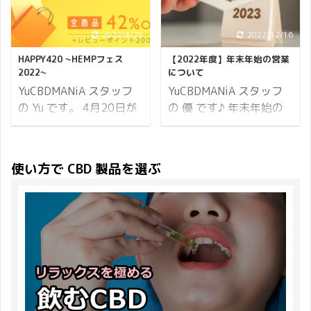
品をリリース しました♪
期間内でのご注文が対象
いて」でお知らせした通
る限りの感染防止対策を
同時に CBDMANiA 2023
となります。 続いてポイ
り CBDfx の CBD グミが
講じたうえでの開催を目
年 ゴールデンウィークキ
2022/4/25
2022/12/16
ントについてです。 ポイ
発売開始となりました。
指しておりましたが、2
ャンペーン も開催したの
ント10倍 小計に対して
これを記念して
月26日（水）発表の政府
HAPPY420 ~HEMPフェス
【2022年度】年末年始の営業
でお知らせいたします！
10% 分のポイントが付
CBDMANiA では「CBD
2022~
について
方針に基づき、当該日程
大人気のニコちゃんグミ
与されま ...
グミ発売記念キャンペー
YuCBDMANiA スタッフ
YuCBDMANiA スタッフ
での開催を断念させてい
から、「NIGHT」 ...
ン！プレゼントざんま
の Yu です。 4月20日が
の 優 です♪ 年末年始の
ただくことを決定いたし
い」を開催いたします！
やってきました！ 420と
営業についてお知らせし
ました。今後、延期・中
8% ポイントバック 10%
いうのは「マリファナ」
ます。 対象となるのが、
止などすべての選択肢を
OFF クーポン CBD グミ
を指す言葉としてたびた
配送・お電話・メールで
考慮したうえで、変更計
使い方で CBD 製品を選ぶ
CBDfx ノベルティ プレ
び使われますが、言葉の
のお問い合わせについて
画を改めてご報告いたし
ゼント内容は上記の通り
正確な由来は不明です。
です。 年末年始は混みあ
ます。 ご出展、ご来場、
です。 それでは詳細を説
とはいえ、世界中で
い、配送が遅れる可能性
運営協力を賜りましたす
明いたします。 開催概要
National Weed Dayとし
が大いに考えられますの
べての皆さまへ、このよ
開催期間 2019年10 ...
て、麻のことをありがた
でご注意ください。 お買
うな結果となりましたこ
み、お祝いしながら皆で
い物がお決まりでしたら
とを衷心よりお詫び申し
麻と一緒に楽しむ1年に1
早目のご注文をお勧めい
上げますととも ...
回のお祭りです♪ そこで
たします。 配送について
CBDMANiA でも
2022年12月29日から