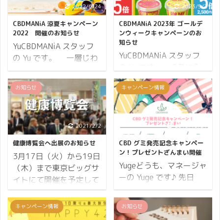
2022/6/24
2023/5/2
CBDMANiA 涼夏キャンペーン
CBDMANiA 2023年 ゴールデ
2022 開催のお知らせ
ンウィークキャンペーンのお
知らせ
YuCBDMANiA スタッフ
YuCBDMANiA スタッフ
の Yu です。 一層じわ
の Yu です。 5月に入
じわと暑さが増してきま
りました。 藤棚の見事さ
したね。 6月も終わり、
お知らせ
キャンペーン情報
に、思わず足を止めて見
7月に入ればもう夏気分♪
入ってしまう季節です。
いかがお過ごしでしょう
そしてゴールデンウィー
か。 CBDMANiA 涼夏キ
ク真っただ中です。 皆さ
2021/2/2
2019/10/21
ャンペーン2022 が始
まいかがお過ごしでしょ
まります。 レジャーに旅
健康博覧会へ出展のお知らせ
CBD グミ発売記念キャンペー
うか。 5月は辛い花粉症
行に飲み会に、気軽に
ン！プレゼントざんまい開催
3月17日（火）から19日
が終了するシーズン、そ
CBDを使ってください
Yugeどうも、マネージャ
（木）まで東京ビッグサ
して個人的に誕生月でも
ね。 開催期間 35日間開
ーの Yuge です♪ 先日
イトにて開催を予定して
あるので笑 大好きな月で
催 2022年6月27日(月)
「CBD グミが日本初上
おりました「健康博覧会
す♪ そんな月はじめに、
から2022年7月31日
陸！CBDfx「HEMP
2020」は、新型コロナ
キャンペーン情報
お知らせ
ワクワクするような 新商
(日)19:00まで。 ※開催
GUMMIES」の詳細につ
ウイルスに関し、出来う