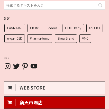
タグ
CANNIMAL
CBDfx
Greeus
HEMP Baby
Koi CBD
organiCBD
PharmaHemp
Shea Brand
VMC
SNS
WEB STORE
楽天市場店