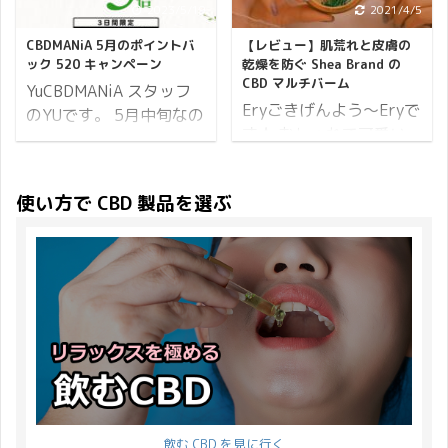
2023/5/19
2021/4/5
愛の告白は勿論、お世話
か？ この記事で詳しく説
援します♪ キャンペーン
症、吐き気、片頭痛、睡
になっている方や友人
明していきます。 CBD
の概要はこちら↯ ポイン
眠障害などを含む何十も
CBDMANiA 5月のポイントバ
【レビュー】肌荒れと皮膚の
に、感謝の気持ちを込め
製品でよく目にするブロ
ト8倍 CBD サポートプロ
の症状を緩和し、女性の
ック 520 キャンペーン
乾燥を防ぐ Shea Brand の
CBD マルチバーム
てプレゼントをするイベ
ードスペクトラム CBD
ジェクト ポイント20倍
健康を維持し、月経前症
YuCBDMANiA スタッフ
ントは素敵です♪
とは？ まずはブロード
Eryごきげんよう～Eryで
の商品 必ずもらえるプレ
候群（PMS）やホルモン
のYUです。 5月中旬なの
CBDMANi ...
...
す★ おしゃれで可愛い
ゼント それでは母の日キ
バランスの乱れなど、女
に、全国で暑い日が続き
Shea brandのパッケージ
ャンペーンの詳細をお伝
性の問題を楽にしてくれ
ますね。 体調など崩され
が気になりCBDバームを
えします。 開催期間 17
る可能性があります。 上
ていませんでしょうか？
使い方で CBD 製品を選ぶ
試してみました。 ご紹介
日間開催 2021年4月23
記以外にも、CBDは多く
私は冷えすぎるエアコン
するShea brandのCBDバ
日(金)10:00から5月9日
の女性の健康とQOL（ク
が苦手ですがそんなこと
ームの感想は、これ1つ
(日)23:59まで。 ※開催
オリティーオブライフ：
も言っていられないくら
で色々と楽しめるのは素
期間内でのご注文が対象
生活の質という意味）の
いのうだるような暑さに
敵な商品だなぁ～～とい
となります。 続いてポイ
向上に役立ちます。 1.
早くもバテ気味です…。
う事です。 Shea brandの
...
PMS症状に 月経前症候群
水分補給は忘れないよう
CBDバームはマルチに利
（PMS）は、生理前や生
にしてくださいね！ 気温
用できるバーム！ どのよ
理中に ...
の変動が激しいと心身の
うな用途にも対応できる
バランスが崩れやすいな
ので万人向きのバームと
ぁと感じます。 そんな時
飲む CBD を見に行く
いえます。 それでは、