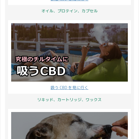
は CBD 製品をいつもよ
Shea brandのCBDバーム
り多く摂取して、リラッ
オイル、プロテイン、カプセル
についてレビューしてい
クスする時間を意識的に
きましょう。 まずは、実
作るようにするのはいか
際に使ってみた感想から
がでしょうか？ 梅雨前な
ご紹介です↓ Shea Bra ...
のに暑さにやられちゃう
そんな時期に CBD ...
吸う CBD を見に行く
リキッド、カートリッジ、ワックス