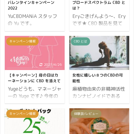
バレンタインキャンペーン
ブロードスペクトラム CBD と
2022
は？
YuCBDMANiA スタッフ
Eryごきげんよう～、Ery
の Yu です。
です★ CBD 製品を見て
CBDMANiAのお得な情報
いると「ブロードスペク
や素敵な製品のご紹介
トラム」という表記が気
キャンペーン情報
CBD とは
を、これから楽しくお届
になったことはありませ
けいたします♪ 2月の大
んか？ 普段の生活ではあ
きなイベントはバレンタ
まり聞き慣れない言葉で
2021/4/26
2020/9/28
インデー。 私の学校は女
すよね。 ブロードウェ
子校だったのでバレンタ
イ、ブロードバンド、ブ
【キャンペーン】母の日はカ
女性に嬉しい８つのCBDの可
インデー当日は友チョコ
ロードキャスター、、、
ーネーションに CBD を添えて
能性
をあげあうのが主流でし
このようにブロードから
Yugeどうも、マネージャ
麻植物由来の非精神活性
た。 校則が厳しく普段チ
始まる言葉は思いついて
ーの Yuge です♪ 今年の
カンナビノイドである
ョコを持ってくるのは
も、スペクトラムという
母の日は CBD を贈って
CBDは、「ホリスティッ
NGですが、先生もバレ
言葉には馴染みがありま
みてはいかがでしょう
ク＝全体医療」という概
キャンペーン情報
体験談/レビュー
ンタインデーが欲しいの
せん。 ブロードスペクト
か？ CBDMANiA では母
念に大きな影響を与えて
か2月14日だけは学校で
ラムというのは一体どう
の日に CBD 製品をプレ
います。 CBDは不安、う
お菓子OKでした（笑）
いったものなのでしょう
ゼントするという人を応
つ症状、気分障害、炎