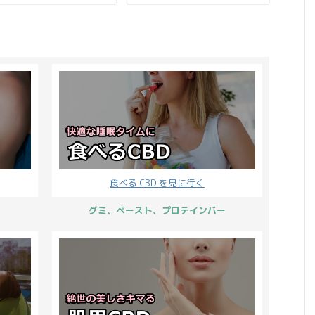
いいんせいカンナビノイ
は期間内にお申し込みいた
ースト』が販売開始とな
聞いたことがあるでしょう
 という物質です。 急に難
だき4月6日(月)14時までに
ました！ 予約販売を開始
か？ ビーガンとは卵や乳製
言葉 ...
ご入金の確認が取れた場合
た直後からたくさんのご
品を含む、動物性食品をい
の ...
文をいただき、人気 CBD
っさい口にしない「完全菜
ンキングでは初登場1位
食主義者」のことをいいま
獲得。 2位にトリプルス
す。 日本にも少しずつ浸透
アを付ける人気ぶりとな
してきていて、ビーガンレ
ています。 すでにお手元
ストランが各地で見られる
届いて実際に使用なさっ
ようになってきました。 食
いる方もいらっしゃるで
に対する考え方は人それぞ
ょう。 かくいう僕も発売
れですが、CBD プロテイン
に購入して使っているこ
は完全菜食主義を良しとす
はメルマガでお送りした
る人でも食べられる仕様に
食べる CBD を見に行く
りです。 黒い歯磨き粉は
なっています。 そこで本記
じめてだから何だか変な
事ではビーガンも、そうじ
グミ、ペースト、プロテインバー
じがするけど、使用感は
ゃない人も安心して食べら
き終わった後の ...
れる CBD プロテインの原材
料 ...