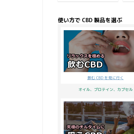
け、黒字になるという解釈
な
自然界で暮らして行く為
ペ
からブラックフライデー
ド
に、自らの健康維持の為に
り
（Black Friday）と呼ば ...
しい
ハーブや土、藻類などを本
し
使い方で CBD 製品を選ぶ
能的に受け入れてきまし
注
た。 例えば、インドのアー
ラ
ユルヴェーダの古典『チャ
を
ラカ サムヒター』には、
コ
ヒマラヤの腐植土シラジッ
っ
ト【フルボ酸】で効果の出
に
ない病はないと記載があり
て
ますが、それは野生の猿が
し
岩場のシラジットを摂取し
日
ているのを見た人間がシラ
と
飲む CBD を見に行く
ジットが身体に良いという
通
ことに気付き人間にも応用
は
オイル、プロテイン、カプセル
し、未だにシラジットは人
感
間界 ...
磨