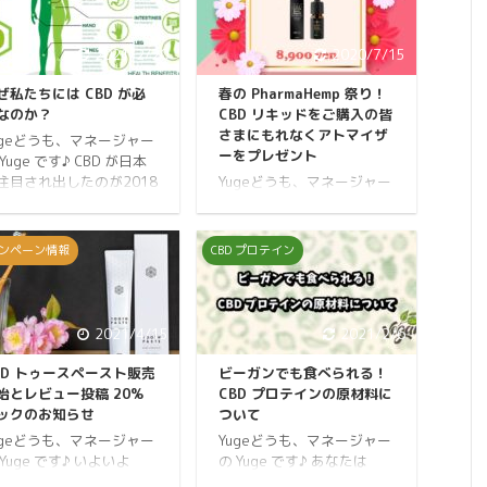
2021/2/20
2020/7/15
ぜ私たちには CBD が必
春の PharmaHemp 祭り！
なのか？
CBD リキッドをご購入の皆
さまにもれなくアトマイザ
ugeどうも、マネージャー
ーをプレゼント
Yuge です♪ CBD が日本
注目され出したのが2018
Yugeどうも、マネージャー
。 フルスペクトラム製品
の Yuge です♪ この度
登場がきっかけとなり
CBDMANiA では
BD 元年を迎えました。 今
PharmaHemp 社の
ンペーン情報
CBD プロテイン
は数えきれないほどの
Premium CBD リキッドの
BD メーカーが製品をリリ
取り扱いを始めました。 取
スするなど、業界全体が
り扱いを記念して「春の
いに盛り上がっていま
PharmaHemp 祭り」を開催
2021/4/15
2021/2/6
。 CBD 製品の選択肢が増
します！ それでは早速キャ
るというのは、私たちに
ンペーン内容の詳細です。
BD トゥースペースト販売
ビーガンでも食べられる！
って喜ばしいことですよ
開催期間 12日間開催 2020
始とレビュー投稿 20%
CBD プロテインの原材料に
。 何故なら、それだけ多
年3月25日(水)12:00から4
ックのお知らせ
ついて
の悩みを解決へと導いて
月5日(日)23:59まで。 ※開
ugeどうも、マネージャー
Yugeどうも、マネージャー
くことができるから。 そ
催期間内での決済完了が対
 Yuge です♪ いよいよ
の Yuge です♪ あなたは
で重要となるのが 内因性
象となります。 ※銀行振込
reeus の『CBD トゥース
「ビーガン」という言葉を