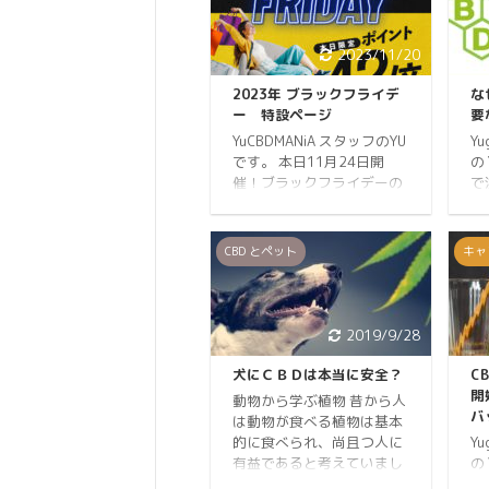
2023/11/20
2023年 ブラックフライデ
な
ー 特設ページ
要
YuCBDMANiA スタッフのYU
Y
です。 本日11月24日開
の 
催！ブラックフライデーの
で
特設ページになります。 ブ
年
ラックフライデーセールは
の
本日2022年11月24日
C
CBD とペット
キャ
（金）今日だけ限定です！
で
イベント情報はこちらでご
C
確認ください。 ブラックフ
ー
ライデーとは アメリカの祝
大
2019/9/28
日である感謝祭（11月の第
す
4木曜日）の翌日金曜日の
え
犬にＣＢＤは本当に安全？
C
こと。アメリカの小売業界
と
開
動物から学ぶ植物 昔から人
で最大規模のセールとな
ね
バ
は動物が食べる植物は基本
り、年末商戦の幕開けを告
く
的に食べられ、尚且つ人に
Y
げるイベント。多くの企業
い
有益であると考えていまし
の
や商店が大型商戦をしか
こ
た。 犬を含める動物全ては
G