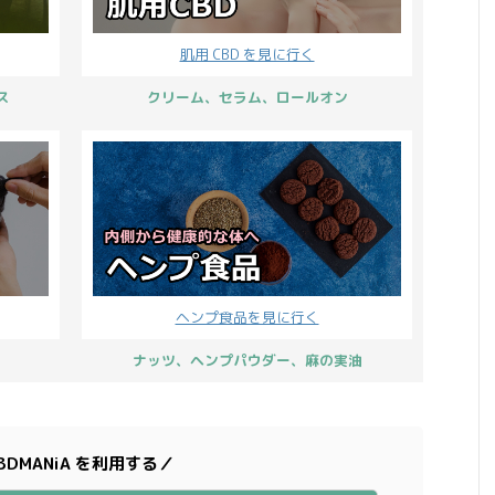
肌用 CBD を見に行く
ス
クリーム、セラム、ロールオン
ヘンプ食品を見に行く
ナッツ、ヘンプパウダー、麻の実油
BDMANiA を利用する／