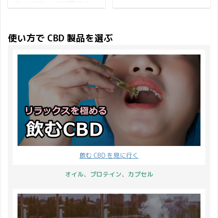
のYUです。 3日間限定！
だきました。 早速ですが
フェスティバル として一
TREAT ♪ 今年も月末開催
Greeus（グリース）全商
詳細をご覧くださいま
緒にHAPPYにお祝いした
されるハロウィンに合わ
品20％OFFのお知らせで
せ。 ドレッドサンタのプ
いと思っています♪ はじ
せて、CBDMANiA CBD
使い方で CBD 製品を選ぶ
す♪ グリース製品をもっ
レゼント内容 プレゼント
めに、7月10日に新発売
ハロウィン祭り2023 開
と多くの方に知って使っ
商品は CBD グミ CBDfx
する商品のお知らせで
催決定です！ 複数の特典
てもらいたい…という思
HEMP GUMMIES AGAVE
す。 AZTEC CBD x
が受けられるいつもより
いから 限定で全商品が
BERRY 8CT 商品ページ
VapeMania CBNカートリ
お得な特大キャンペーン
20％OFFとなるクーポン
を確認する 1粒に 5mg
ッジ ALIEN ...
です♪ キャンペーンの概
を配布します♪ 2023年2
の ...
要はこちら↓ 5～15%
月18日（土）から3日間
OFF クーポン 13% ポイ
何度でも使えます♪ この
ントバック CBD グミプ
機会にCBDセラムやCBD
レゼント それでは 早速
歯磨き粉など、普段とは
キャンペーン詳細をお伝
飲む CBD を見に行く
違ったスタイルのCBD体
えしていきます。 開催概
験はいかがでしょうか？
要 7日間開催 2023年10
オイル、プロテイン、カプセル
対象商品 CBDMANiA に
月25日(水)から10月31
あるGreeus全商品が
日(火)まで。 ※開催期間
20％OFFクーポンの対象
内での ...
です。 開始日時 2023年