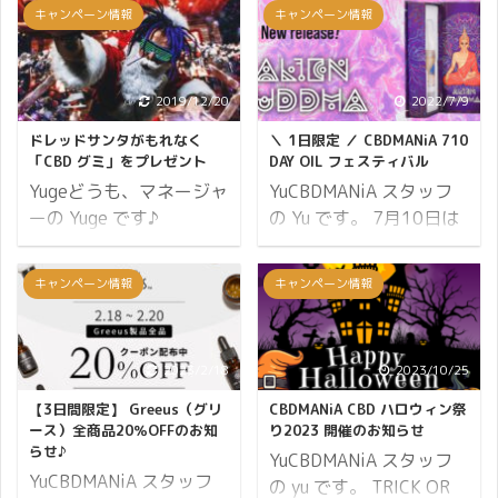
アナタもつらい PMS に
記事ではCBDオイルの選
キャンペーン情報
キャンペーン情報
悩まされているのです
択基準、選択方法につい
ね。 私もずっと PMS に
てのエントリになりま
悩まされていたので、何
す。 CBDの含有量で選ぶ
2019/12/20
2022/7/9
とかしたいという気持ち
CBD量は大変重要です。
わかります。 CBDMANiA
オイルの量だけでなく、
ドレッドサンタがもれなく
＼ 1日限定 ／ CBDMANiA 710
でも「CBD は PMS に効
「CBD グミ」をプレゼント
DAY OIL フェスティバル
CBDの含有量を確認して
くの？」というお問い合
Yugeどうも、マネージャ
YuCBDMANiA スタッフ
下さい。 大抵のCBDオイ
わせが非常に多いので、
ーの Yuge です♪
の Yu です。 7月10日は
ルにはCBDの含有量が記
私の体験談が少しでも多
CBDMANiA がオープンし
OIL（オイル）の日で
載されています。記載が
くの人の役に立てばいい
てから初めて迎えるクリ
す。 710をひっくり返す
ない場合はメーカーやシ
キャンペーン情報
キャンペーン情報
なと思い、記事にして共
スマス こうしてクリスマ
とOIL！ 麻の成分を抽出
ョップに確認することを
有することにしました。
スを迎えられるのも日頃
した物全般を（コンセン
おすすめ致します。 一般
PMS で悩んでいる全ての
からご愛顧いただいてい
トレート・ワックス・オ
的には、CBDオイルの総
2023/2/18
2023/10/25
女性に、CBD の可能性を
る皆さまのおかげでござ
イル）等と呼び、7月10
量を「ml（ミリリット
知っていただければ幸い
います。 そこで、
日は大麻文化を祝う日と
ル）」で表記してあり、
【3日間限定】 Greeus（グリ
CBDMANiA CBD ハロウィン祭
です＾＾ 私がつらかった
CBDMANiA ではささやか
されています。
ース）全商品20％OFFのお知
り2023 開催のお知らせ
その中に含まれるCBDの
らせ♪
PMS の症状 生理痛 ...
ながらクリスマスプレゼ
CBDMANiAも皆さまと
量を「mg（ミリグラ
YuCBDMANiA スタッフ
YuCBDMANiA スタッフ
ントをご用意させていた
CBDMANiA 710 DAY OIL
ム） ...
の yu です。 TRICK OR