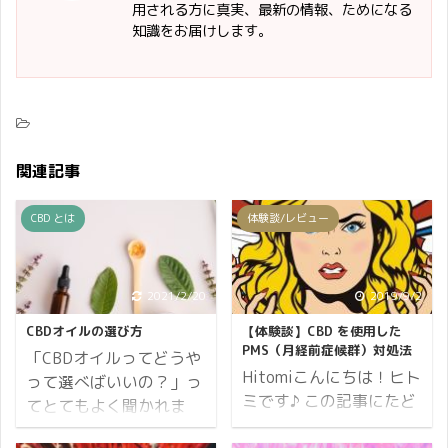
用される方に真実、最新の情報、ためになる
知識をお届けします。
関連記事
CBD とは
体験談/レビュー
2021/2/20
2019/9/2
CBDオイルの選び方
【体験談】CBD を使用した
PMS（月経前症候群）対処法
「CBDオイルってどうや
Hitomiこんにちは！ヒト
って選べばいいの？」っ
ミです♪ この記事にたど
てとてもよく聞かれま
り着いたということは、
す。 というわけで、この