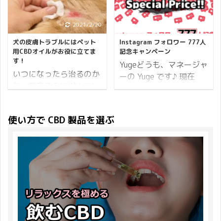
(土)23:59まで。 ※開催
ね。 立秋の頃には、桃や
い出来事ですよねぇ。。
かけとなり CBD 元年を
期間内でのご注文が対象
イチジクなどの旬のフル
これまで 8% のものだっ
迎えました。 今では数え
となります。 続いてポイ
2021/2/20
2020/11/25
ーツがおいしくなります
たのが 10% となり、今
きれないほどの CBD メ
ントについて。 ポイント
♪ フルーツと CBD は相
までよりも税金を少し多
ーカーが製品をリリース
犬の皮膚トラブルにはペット
Instagram フォロワー 777人
12倍 小計に対して 12%
性が良いことが多いの
く支払わなければなりま
するなど、業界全体が大
用CBDオイルがお役に立てま
記念キャンペーン
分のポイントが付与され
す！
で、この時期一緒に美味
せん。 軽減税率があると
いに盛り上がっていま
Yugeどうも、マネージャ
ます。 例 ...
しく摂取してみてはいか
いつになったら治るのか
はいえ、家計が圧迫され
す。 CBD 製品の選択肢
ーの Yuge です♪ 現在
がで ...
な…可哀そうに(泣) アレ
るのは間違いないと思い
が増えるというのは、私
Instagram で CBD プロ
ルギー持ちのワンちゃん
ます。 そこで
たちにとって喜ばしいこ
テインダイエットという
達は一日の大半をなめ
CBDMANiA では増税前の
とですよね。 何故なら、
企画が進行しています。
使い方で CBD 製品を選ぶ
て、ひっかいて、あるい
ビッグイベントといたし
それだけ多くの悩みを解
アカウントを運用してか
はイライラして落ち着か
まして、過去最大級のポ
決へと導いていくことが
ら約3か月を迎えようと
ない様子で過ごしている
イント還元フェスティバ
できるから。 そこで重要
しているタイミングでフ
でしょう。 時には深く引
ルを開催いたします！ 開
となるのが 内因性ないい
ォロワーが777人になり
っかきすぎて、毛を失っ
催期間 2019年9月20日
んせいカンナビノイド と
ました。
たり血が出るまで刺激を
(金)11:00から10月5 ...
いう物質です。 急に難し
CBDMANiA（@dread_ru
してしまうこともあるで
い言葉 ...
nner） ※フォローすると
しょう。 肌のアレルギー
Yuge が喜びます♪ そこ
性皮膚炎は私たち人間に
でフォロワー777人を記