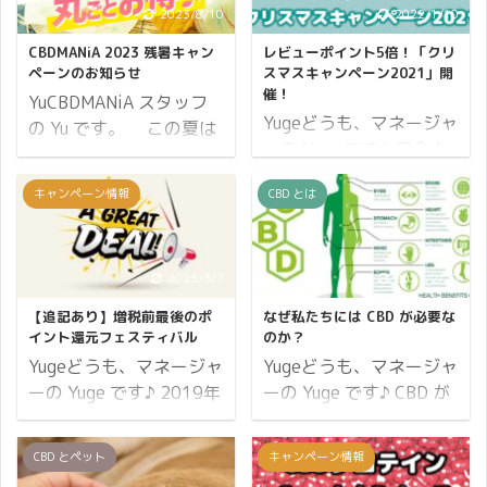
2023/8/10
2022/1/10
CBDMANiA 2023 残暑キャン
レビューポイント5倍！「クリ
ペーンのお知らせ
スマスキャンペーン2021」開
催！
YuCBDMANiA スタッフ
Yugeどうも、マネージャ
の Yu です。 この夏は
ーの Yuge です♪ 只今よ
全国的に猛暑が続きまし
り「クリスマスキャンペ
たが、体調など崩されず
キャンペーン情報
CBD とは
ーン」を開催します。 キ
元気にお過ごしですか？
ャンペーンの概要はこち
またこの時期は、台風が
ら ↯ ポイント12倍 必ず
多く発生しやすく各地で
もらえるプレゼント レビ
2023/3/7
2021/2/20
大きな被害が出ていま
ューポイント5倍
す。 皆様の安全と健康を
【追記あり】増税前最後のポ
なぜ私たちには CBD が必要な
（2,500ポイント） それ
心からお祈りしておりま
イント還元フェスティバル
のか？
ではクリスマスキャンペ
す。どうかお気をつけて
Yugeどうも、マネージャ
Yugeどうも、マネージャ
ーン 2021の詳細をお伝
お過ごしください。 暦上
ーの Yuge です♪ 2019年
ーの Yuge です♪ CBD が
えします。 開催期間 41
は立秋を境に「暑中」か
10月1日(火)に消費税の
日本で注目され出したの
日間開催 2021年11月15
ら「残暑」になり、お盆
増税が控えていますが、
が2018年。 フルスペク
CBD とペット
キャンペーン情報
日(月)から12月25日
の時期にはいりました
これは誰にとってもツラ
トラム製品の登場がきっ