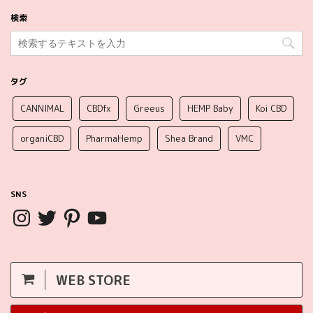
検索
タグ
CANNIMAL
CBDfx
Greeus
HEMP Baby
Koi CBD
organiCBD
PharmaHemp
Shea Brand
VMC
SNS
WEB STORE