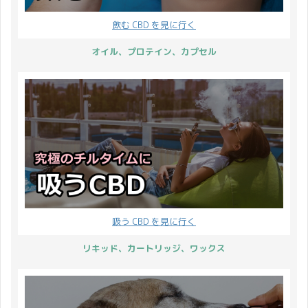
とってはもちろんです
念してキャンペーンを開
飲む CBD を見に行く
が、動物たちにとっても
催します！ それでは詳細
非常にやっかいなもので
です。 対象商品 対象商
オイル、プロテイン、カプセル
す。 特にこの梅雨の時期
品は CBD プロテインに
は… ペットのアレルギー
なります。 CBD プロテ
と治療法 多くの場合、ア
イン ≫ 商品ページを確
レルギーには対処法とし
認する ...
てプレドニン（ステロイ
ドを多量に含む薬品）等
の医薬品に頼らざ ...
吸う CBD を見に行く
リキッド、カートリッジ、ワックス