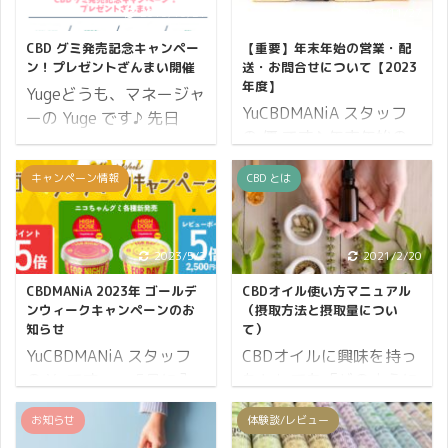
2019/10/21
2023/11/27
CBD グミ発売記念キャンペー
【重要】年末年始の営業・配
ン！プレゼントざんまい開催
送・お問合せについて【2023
年度】
Yugeどうも、マネージャ
YuCBDMANiA スタッフ
ーの Yuge です♪ 先日
の 優 です♪ 年末年始の
「CBD グミが日本初上
営業についてお知らせし
陸！CBDfx「HEMP
キャンペーン情報
CBD とは
ます。 CBDMANiA が年
GUMMIES」の詳細につ
内で閉店するにあたり、
いて」でお知らせした通
配送・お電話・メールで
り CBDfx の CBD グミが
のお問い合わせについて
2023/5/2
2021/2/20
発売開始となりました。
ご不安に思われるかたも
これを記念して
CBDMANiA 2023年 ゴールデ
CBDオイル使い方マニュアル
いらっしゃるかと思いま
CBDMANiA では「CBD
ンウィークキャンペーンのお
（摂取方法と摂取量につい
すので詳細をお伝えしま
知らせ
て）
グミ発売記念キャンペー
す。 年末年始は混みあい
YuCBDMANiA スタッフ
CBDオイルに興味を持っ
ン！プレゼントざんま
年末最終のご注文ですと
の Yu です。 5月に入
たとしても「どのように
い」を開催いたします！
年始になってしまったり
りました。 藤棚の見事さ
使えばいいのか？」「ど
8% ポイントバック 10%
お知らせ
体験談/レビュー
年明け初日の配送ができ
に、思わず足を止めて見
のくらい摂取すればいい
OFF クーポン CBD グミ