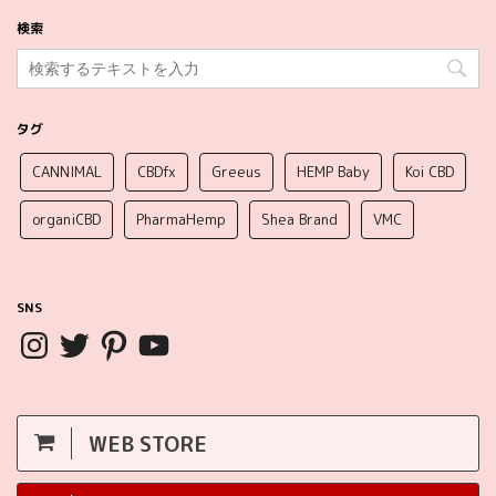
検索
タグ
CANNIMAL
CBDfx
Greeus
HEMP Baby
Koi CBD
organiCBD
PharmaHemp
Shea Brand
VMC
SNS
WEB STORE