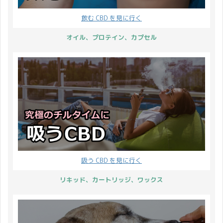
ックスをレビューした時
やお電話での問い合わせ
飲む CBD を見に行く
と同様に、またしても素
対応についてお知らせし
敵な衝撃を受けたので
ます。 配送について 年
オイル、プロテイン、カプセル
す。 二言じゃないかとい
末年始の配送業務は下記
うツッコミはさておき、
の通りです。 28日
PharmaHemp のCBDカー
（月）：13時まで当日発
トリッジについてレビュ
送 29日（火）：休業 30
ーしていきましょう♪ ま
日（水）：休業 ...
ずは実 ...
吸う CBD を見に行く
リキッド、カートリッジ、ワックス