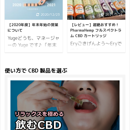
ないなど遅延する可能性
入ってしまう季節です。
の？」という疑問を思い
CBDfx ノベルティ プレ
が大いに考えられますの
そしてゴールデンウィー
浮かべるでしょう。 この
ゼント内容は上記の通り
でご注意ください。 お買
ク真っただ中です。 皆さ
記事ではそういった疑問
2020/12/23
2021/3/24
です。 それでは詳細を説
い物がお決まりでしたら
まいかがお過ごしでしょ
を解決するべく、CBDオ
明いたします。 開催概要
【2020年度】年末年始の営業
【レビュー】超絶おすすめ！
早目のご注文をおすすめ
うか。 5月は辛い花粉症
イルの摂取方法や摂取量
開催期間 2019年10 ...
について
PharmaHemp フルスペクトラ
します。 ※当店は年内で
が終了するシーズン、そ
についてと注意事項を解
ム CBD カートリッジ
Yugeどうも、マネージャ
閉店します、詳細ブログ
して個人的に誕生月でも
説します。 それではまず
Eryごきげんよう～Eryで
ーの Yuge です♪ 「年末
は以下となります。 ...
あるので笑 大好きな月で
CBDオイルの摂取方法か
す★ 大人気の
年始の営業時間などを教
す♪ そんな月はじめに、
ら見ていきましょう。
PharmaHemp フルスペク
えていただけますか？」
ワクワクするような 新商
CBDオイルの摂取方法
トラム CBD カートリッ
このようなお問い合わせ
使い方で CBD 製品を選ぶ
品をリリース しました♪
CBDオイルの基本的な摂
ジに興味が湧いたので試
が多くなってきたので、
同時に CBDMANiA 2023
取方法は舌下摂取と経口
してみました。 この記事
年末年始の営業について
年 ゴールデンウィークキ
摂取になります。 舌下摂
でご紹介するCBDカート
ご案内申し上げます。
ャンペーン も開催したの
取 舌下摂取というのは言
リッジの感想を一言で表
CBDMANiA の店舗につき
でお知らせいたします！
葉の通り、舌（した）の
すなら、最高のCBD感に
ましては「コロナ禍での
大人気のニコちゃんグミ
下から摂取する方法にな
ノックアウト！これは是
営業について」でご案内
から、「NIGHT」 ...
ります。 いわゆる「べ
非とも試して欲しい逸品
申し上げた通り変わりあ
ろ」ですね。 舌の裏側に
っ！！ となります。
りません。 この記事では
垂らす ...
PharmaHemp のジェルワ
年末年始の配送とメール