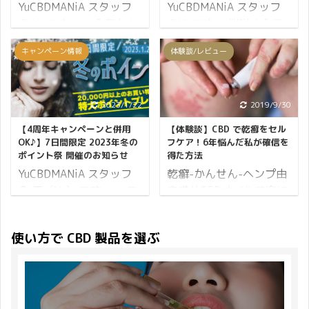
いと思います。 結論から
変わらぬ生活を送ってい
YuCBDMANiA スタッフ
YuCBDMANiA スタッフ
先にお伝えすると、貼っ
る人にも等しく春はやっ
の Yu です。 今日から
のYUです。 桜咲く今日
てすぐにCBDパッチが人
てきます。 どんな状況で
5月31日まで CBDMANiA
この頃♪ いかがお過ごし
キャンペーン情報
体験談/レビュー
気である理由がわかりま
も CBD 製品は「変化」
限定♪ まとめ買い割キャ
でしょうか？ 東京では雨
した。 それでは早速、
にも「不変」にも役立
ンペーンを実施します！
が続き満開の時期はほん
CBDパッチについてレビ
ち、僕たちの生活を支え
まとめ買い適用となるア
のひとときでした。 そん
ューしていきましょう。
てくれるもの。 そこで
イテムは… 吸う CBD カ
な儚さも素敵ですよね。
2023/1/22
2019/9/30
まずは、CBDパッチの使
CBDMANiA ではひとりで
ートリッジ 単品とセット
長い冬は終わり、春の暖
【4周年キャンペーンと併用
【体験談】CBD で乾癬をセル
い方からご紹介です。
も多くの人に CBD 製品
全商品 となります♪ この
かい陽気が気分もテンシ
OK♪】7日間限定 2023年冬の
フケア！6年悩んだ私が確信を
Shea Brand CBD パッチ
をご利用いただきたく思
キャンペーンは5月限定
ョンも上げてくれます。
ポイント祭 開催のお知らせ
得た方法
の使い方 体用：CBD ...
い、スプリングキャンペ
です！ それでは詳細をお
そんな年度越しの時期に
YuCBDMANiA スタッフ
乾癬-かんせん-ヘンプ由
ーン202 ...
伝えします。 カートリッ
キャンペーンのお知らせ
の 優（Yu） です。 二
来成分CBDオイルで楽に
ジタイプ 全品まとめ買い
です！ 2023年3月31日
十四節気でいう1年でも
なることを知ったらあな
割 吸う カートリッジタ
（金）から2023年4月1
っとも寒さが厳しくなる
たは試してみたいです
使い方で CBD 製品を選ぶ
イプが、単品もセットも
日（土）まで 2日間限定
大寒（だいかん）の時期
か？ 乾癬にほとほと嫌気
全商品まとめ買い割適用
で 特別開催いたします！
に、とっても嬉しい 7日
がさしているあなたへ。
となります♪ 2本以上お
イベント情報は、以下が
間限定！2023年冬のポ
ここに私の実体験を記録
買い物するだけでお得で
概要となります。 開催期
イント祭を開催いたしま
しておきます。 最近では
す。 割引率 2点で
間 2023年3月31日
す♪ このポイント祭は、
道端アンジェリカさんが