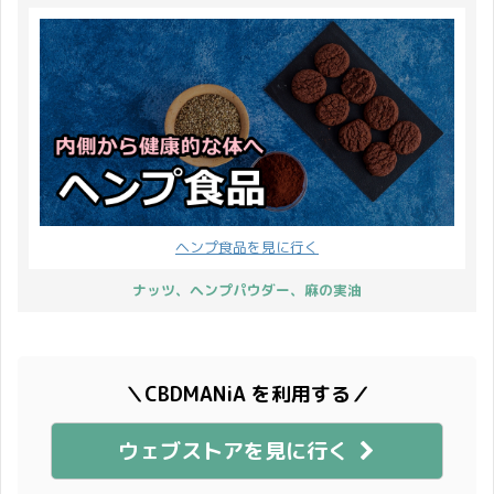
ヘンプ食品を見に行く
ナッツ、ヘンプパウダー、麻の実油
＼CBDMANiA を利用する／
ウェブストアを見に行く