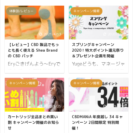
体験談/レビュー
キャンペーン情報
2021/4/13
2020/3/26
【レビュー】CBD 製品でもっ
スプリングキャンペーン
とも長く使える Shea Brand
2020！特大ポイント還元祭り
の CBD パッチ
＆プレゼント企画を開催
Eryごきげんよう～Eryで
Yugeどうも、マネージャ
す★ ずっと興味があった
ーの Yuge です♪ 2020年
Shea BrandのCBDパッチ
も4月を迎えて春の陽気
キャンペーン情報
キャンペーン情報
を使用してみました！ パ
が感じられるようになっ
ソコン作業や日々のだる
てきました。 学校では新
さが蓄積してきたので、
学期が始まり、会社には
こういうタイミングで
新社会人が入社し、新た
2023/5/25
2023/3/30
CBDパッチを使ったらど
な出会いが多くなるこの
カートリッジ全品まとめ買い
CBDMANiA 年度越し 34 キャ
うなるのか？ この記事を
季節。 環境が大きく変わ
割 キャンペーン開催のお知ら
ンペーン 2日間限定 特別開
通してお伝えしていきた
る人も僕のように普段と
せ
催！