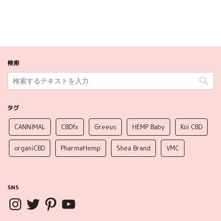
検索
タグ
CANNIMAL
CBDfx
Greeus
HEMP Baby
Koi CBD
organiCBD
PharmaHemp
Shea Brand
VMC
SNS