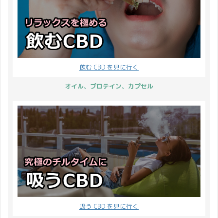
10%OFF！3点以上で
（金）から2023年4月1
現在開催している
自身の乾癬を公表した
15%OFF！ ≫ ...
日（土）23:59まで ...
CBDMANiA 4周年記念 第
り、ヒャダインさんが乾
2弾キャンペーンと併用
癬のテーマソング「晴れ
することができます！ ま
ゆく道」を作ってニュー
ずは4周年記念 第2弾キ
スになったりして知られ
飲む CBD を見に行く
ャンペーンの内容をざっ
るようになってきた皮膚
とご確認ください。 この
の疾患 乾癬 ですが、
オイル、プロテイン、カプセル
ブログの通り、2023年1
私も乾癬患者です。 私は
月31日まで ・全商品ポ
早々にCBDと出会い症状
イント10倍 ・レビュー
が落ち着いたので今とな
ポイント5倍 となってい
っては過去形ですが。 乾
ます。 2つのキャンペー
癬を知らない方の為に 乾
ンを併 ...
癬って知ってますか？ 国
内の乾癬患 ...
吸う CBD を見に行く