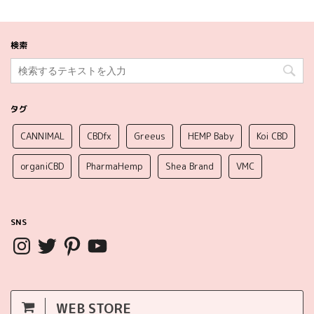
検索
タグ
CANNIMAL
CBDfx
Greeus
HEMP Baby
Koi CBD
organiCBD
PharmaHemp
Shea Brand
VMC
SNS
WEB STORE