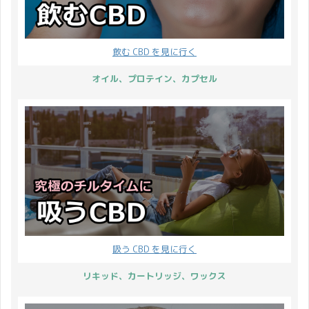
しょ ...
何故バスボムか？の前
たします。 配送について
ェ ...
に、そもそもバスボムっ
2022年12月29日から
て何？ 答；バスボムとは
2023年1月3日 上記の期
飲む CBD を見に行く
入浴剤であり、特に丸い
間を年末年始休業とさせ
コロッとしたものの事を
ていただきます。 12月
オイル、プロテイン、カプセル
指します 入浴剤はテルマ
28日(水)：通常通り 13
エ大好きジャパニーズの
時まで当日発送 12月29
ライフスタイルの中でも
日(木)：休業 12月30日
かなり浸透しているアイ
(金)：休業 12月 ...
テム。 世界的にもここま
でラインナップ ...
吸う CBD を見に行く
リキッド、カートリッジ、ワックス