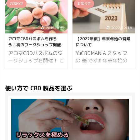
挨拶はスロベニア語で
お知らせ
お知らせ
とにしました。 それでは
出）のひとつである
界で最大規模のセールと
「こんにちわ」を意味し
キャンペーンの詳細で
CBDfx よりティンクチャ
なり、年末商戦の幕開け
ます。 本記事でジェルワ
す。 ハッピーホワイトデ
ーオイルが発売されまし
を告げるイベント。多く
ックスをレビューしてい
ー2020の内容 プレゼン
た！ ティンクチャーとは
2019/10/1
2022/12/16
の企業や商店が大型商戦
くにあたり、ヨーロッパ
ト商品は CBD ペン
ティンクチャーオイルと
をしかけ、黒字になると
アロマCBDバスボムを作ろ
【2022年度】年末年始の営業
のスロベニアにある
NATUuR CBD PEN
いうのはドロッパー（ス
いう解釈からブラックフ
う！初のワークショップ開催
について
PharmaHemp社にちなん
CBD20% Oil with
ポイト）から舌下に垂ら
ライデー（Black
アロマCBDバスボムのワ
YuCBDMANiA スタッフ
で、現地の言葉でご挨拶
Terpenes ...
したり、食べ物や飲み物
Friday）と呼 ...
ークショップを開催！ こ
の 優 です♪ 年末年始の
させて頂きました♪ CBD
に入れてご利用いただく
の夏！ついに！！
営業についてお知らせし
製品の中でも最強と言わ
CBD オイルのことです。
CBDMANiAが【日本
ます。 対象となるのが、
れているのがフルスペク
今回 CBDfx より新しく
初！】CBDワークショッ
配送・お電話・メールで
トラム製品。 そしてフル
使い方で CBD 製品を選ぶ
登場したティンクチャー
プ祭りを開催致します！
のお問い合わせについて
スペクトラム製品と言え
オイルは全部で9種類。
こちらのブログはテルマ
です。 年末年始は混みあ
ば PharmaHemp！と言っ
3種類のフレーバーと3つ
エロマエを見ていない方
い、配送が遅れる可能性
ても過言ではありませ
の濃度を選ぶことができ
にはさっぱりな内容とな
が大いに考えられますの
ん。 特にジェルワックス
ます。 それでは CBDfx
っております。 初回は
でご注意ください。 お買
には定評があり、その人
ティンクチャーオイルの
「アロマCBD入りのバス
い物がお決まりでしたら
気と信頼性は抜群です。
詳しい説明をしていきま
ボムを作ろう！」です。
早目のご注文をお勧めい
では、PharmaHemp のジ