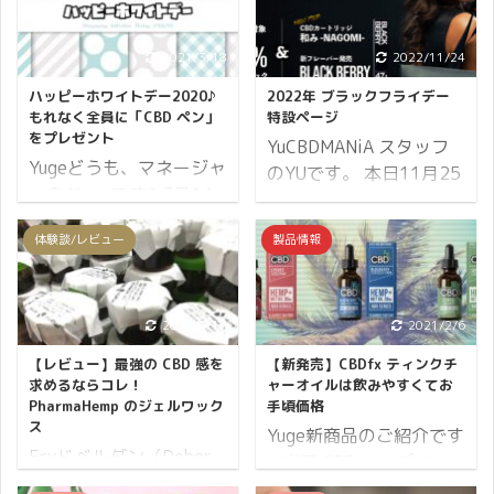
2021/3/18
2022/11/24
ハッピーホワイトデー2020♪
2022年 ブラックフライデー
もれなく全員に「CBD ペン」
特設ページ
をプレゼント
YuCBDMANiA スタッフ
Yugeどうも、マネージャ
のYUです。 本日11月25
ーの Yuge です♪ 3月14
日開催！ブラックフライ
日はホワイトデー♪ 一般
デーの特設ページになり
体験談/レビュー
製品情報
的にバレンタインデーに
ます。 ブラックフライデ
チョコレートなどをもら
ーセールは本日2022年
った男性が、そのお返し
11月25日（金）から3日
としてキャンディなどの
2021/3/17
2021/2/6
間限定です！ イベント情
プレゼントを女性に贈る
報はこちらでご確認くだ
【レビュー】最強の CBD 感を
【新発売】CBDfx ティンクチ
日とされています。 そこ
さい。 ブラックフライデ
求めるならコレ！
ャーオイルは飲みやすくてお
で CBDMANiA では日頃
PharmaHemp のジェルワック
手頃価格
ーとは アメリカの祝日で
ス
のご愛顧に感謝をいたし
Yuge新商品のご紹介です
ある感謝祭（11月の第4
Eryドベルダン（Dober
まして、お客さま謝恩キ
♪ 米国 CBD トップメー
木曜日）の翌日金曜日の
Dan）～Eryです★ この
ャンペーンを実施するこ
カー（世界61か国に輸
こと。アメリカの小売業