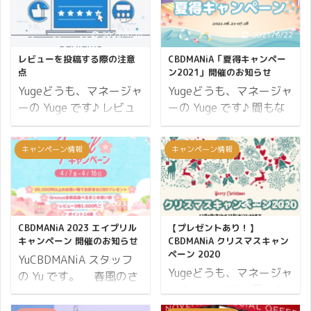
2022/4/28
2021/6/22
レビューを投稿する際の注意
CBDMANiA「夏得キャンペー
点
ン2021」開催のお知らせ
Yugeどうも、マネージャ
Yugeどうも、マネージャ
ーの Yuge です♪ レビュ
ーの Yuge です♪ 間もな
ー投稿についてのお問い
く夏本番ということで
合わせをよくいただきま
CBDMANiA は「夏得キャ
キャンペーン情報
キャンペーン情報
す。 恐らくウェブサイト
ンペーン2021」を開催
に記載がないからでしょ
します。 キャンペーンの
う。 大変申し訳ございま
概要はこちら ↯ ポイン
2023/4/7
2020/12/7
せん。 本記事でレビュー
ト10倍 必ずもらえるプ
投稿の際の注意事項をま
レゼント レビューポイン
CBDMANiA 2023 エイプリル
【プレゼントあり！】
とめたので参考にしてみ
ト3倍 それでは夏得キャ
キャンペーン 開催のお知らせ
CBDMANiA クリスマスキャン
ペーン 2020
てください。 レビューを
ンペーンの詳細をお伝え
YuCBDMANiA スタッフ
Yugeどうも、マネージャ
投稿するのにご注意いた
します。 開催期間 28日
の Yu です。 春風のさ
ーの Yuge です♪ 早いも
だきたいのが下記の2点
間開催 2021年6月21日
わやかな季節を迎えまし
ので2020年も師走を迎
です。 ログインした状態
(月)10:00から7月18日
た。 体調を崩しやすい時