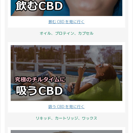
クリ ...
ご注文をお勧めいたしま
商戦の幕開けを告げるイ
す。 配送について 2023
ベント。多くの企業や商
年4月29日から2023年4
店が大型商戦をしかけ、
飲む CBD を見に行く
月30日 2023年5月3日か
黒字になるという解釈か
ら2023年5月7日 上記の
らブラックフライデー
オイル、プロテイン、カプセル
期間を ゴールデンウイー
（Black Friday）と呼ば
ク 休業日とさせていただ
れています。 11月24日
きます。 4月29日(土)：
から26日まで 20% オフ
休業 4 ...
ブラックフライデーセー
ルのオー ...
吸う CBD を見に行く
リキッド、カートリッジ、ワックス