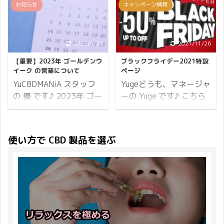
お知らせ
キャンペーン情報
えました。 寒気いよいよ
で入力する 150文字以上
(日)23:59まで。 ※開催
期でもあります、CBD で
厳しく本格的な冬将軍の
のご入力が対象 大事なこ
期間内でのご注文が対象
心身を整えてお過ごしく
到来ですね。 日ごとに寒
となのでひとつずつ説明
となります。 続いてポイ
ださいね。 本日より
さがつのってまいります
2023/4/24
2021/11/26
します。 ログインした状
ントについて。 ポイント
CBDMANiA は、エイプリ
が、お変わりなくお過ご
態で入力する レビューの
10倍 小計に対して 10%
ルキャンペーンを開催い
【重要】2023年 ゴールデンウ
ブラックフライデー2021特設
しでしょうか？ かくいう
投稿は必ずログインした
分のポイントが付与され
たします♪ まず、開催期
イーク の営業について
ページ
僕はひどい乾燥に悩まさ
状態で投稿してくださ
...
間からお伝えしていきま
YuCBDMANiA スタッフ
Yugeどうも、マネージャ
れています。 Yuge寒い
い。 ログインして ...
す。 開催期間 10日間開
の 優 です♪ 2023年 ゴー
ーの Yuge です♪ こちら
のにヒートテックが着ら
催 2023年04月07日
ルデンウイーク の営業に
はブラックフライデーの
れないのはツラい... この
(木)10:00から2023年04
ついてお知らせします。
特設ページになります。
時期になると唇はガサガ
月16日(日)まで。 ※開催
対象となるのが、配送・
イベント情報はこちらで
使い方で CBD 製品を選ぶ
サだし乾燥している肌を
期間内でのご注文が対象
お電話・メールでのお問
ご確認ください。 ブラッ
寝ている間にかきむしっ
となります。 続いてポイ
い合わせについてです。
クフライデーとは アメリ
ていることも少なくあり
ントについて。 ポイント
連休明けは混みあい、配
カの祝日である感謝祭
ません。 そういったとき
14倍 小計に対して 14%
送が遅れる可能性が大い
（11月の第4木曜日）の
に活躍するのが CBD リ
分のポイントが付与され
に考えられますのでご注
翌日金曜日のこと。アメ
ップクリームや CBD バ
ま ...
意ください。 お買い物が
リカの小売業界で最大規
ームです！ CBD リップ
お決まりでしたら早目の
模のセールとなり、年末