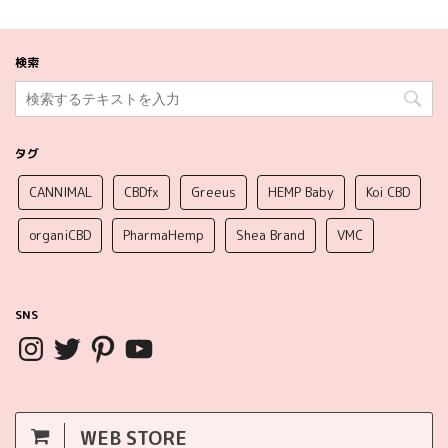
検索
タグ
CANNIMAL
CBDfx
Greeus
HEMP Baby
Koi CBD
organiCBD
PharmaHemp
Shea Brand
VMC
SNS
WEB STORE