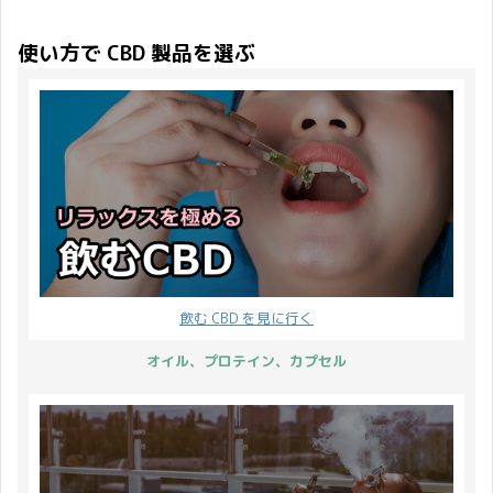
ゆく道」を作ってニュー
らどのような VAPE を選
えていただけますか？」
び、CBDMANiA と
スになったりして知られ
んでも大丈夫ですが、今
このようなお問い合わせ
使い方で CBD 製品を選ぶ
CBDfx フレーバー付きテ
るようになってきた皮膚
回使い方をお教えするの
が多くなってきたので、
ィンクチャーが『新時代
の疾患 乾癬 ですが、
は 510規格の ペンバッ
年末年始の営業について
のヒットの予感!! 2020』
私も乾癬患者です。 私は
テリーです。 ※2023年
ご案内申し上げます。
で紹介されました。 嬉し
早々にCBDと出会い症状
1月現在、この記事で使
CBDMANiA の店舗につき
いですね♪ レモンライム
が落ち着いたので今とな
用しております MAX
ましては「コロナ禍での
ミント ライチレモンキウ
っては過去形ですが。 乾
PEN BATTERY の ...
営業について」でご案内
イ ブルーベリーパイナッ
癬を知らない方の為に 乾
申し上げた通り変わりあ
プリレモン 対象の CBD
癬って知ってますか？ 国
りません。 この記事では
製品は上記の3点です。
内の乾癬患 ...
年末年始の配送とメール
それではどのように紹介
やお電話での問い合わせ
されているのか見てみま
飲む CBD を見に行く
対応についてお知らせし
しょう。 紹介された
ます。 配送について 年
オイル、プロテイン、カプセル
CBD 製品の詳細 CBDfx
末年始の配送業務は下記
フレーバー付きティンク
の通りです。 28日
チャー CBDfx のフレー
（月）：13時まで当日発
バー付きティンクチャー
送 29日（火）：休業 30
には3種類のフレーバー
日（水）：休業 ...