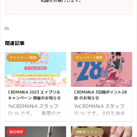
知識をお届けします。
関連記事
キャンペーン情報
キャンペーン情報
2023/4/7
2023/8/25
CBDMANiA 2023 エイプリル
CBDMANiA 3日間ポイント28
キャンペーン 開催のお知らせ
倍 のお知らせ
YuCBDMANiA スタッフ
YuCBDMANiA スタッフ
の Yu です。 春風のさ
の Yu です。 8月も後半
わやかな季節を迎えまし
に突入しています。 暦上
た。 体調を崩しやすい時
は既に秋。 皆さんいかが
製品情報
体験談/レビュー
期でもあります、CBD で
お過ごしでしょうか？ 秋