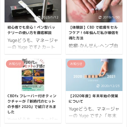
心身を整えてお過ごしく
といえば、紅葉や食事、
ださいね。 本日より
読書など… 楽しみがたく
2023/1/12
2019/9/30
CBDMANiA は、エイプリ
さんありますね♪ また、
ルキャンペーンを開催い
夏の疲れを癒す季節でも
初心者でも安心！ペン型バッ
【体験談】CBD で乾癬をセル
たします♪ まず、開催期
あります。 …ただ、お得
テリーの使い方を徹底解説
フケア！6年悩んだ私が確信を
得た方法
間からお伝えしていきま
な夏はまだ終わりませ
Yugeどうも、マネージャ
乾癬-かんせん-ヘンプ由
す。 開催期間 10日間開
ん！！ リフレッシュに入
ーの Yuge です♪ カート
来成分CBDオイルで楽に
催 2023年04月07日
る時期に CBD も使って
リッジやリキッドの CBD
なることを知ったらあな
(木)10:00から2023年04
心身共に回復するのはい
製品を使用する上で欠か
お知らせ
お知らせ
たは試してみたいです
月16日(日)まで。 ※開催
かがでしょうか？
せないのが VAPE（電子
か？ 乾癬にほとほと嫌気
期間内でのご注文が対象
CBDMANiA では皆さまに
タバコ）です。 CBD を
がさしているあなたへ。
となります。 続いてポイ
もっと CBD でくつろい
蒸気摂取するなら不可欠
ここに私の実体験を記録
2021/3/13
2020/12/23
ントについて。 ポイント
でいただきたいと3日間
なアイテムになりますが
しておきます。 最近では
14倍 小計に対して 14%
限定でキャンペーンを開
「種類がたくさんあって
CBDfx フレーバー付きティン
【2020年度】年末年始の営業
道端アンジェリカさんが
分のポイントが付与され
催いたします。 その名も
どれを選べばいいのかわ
クチャーが『新時代のヒット
について
自身の乾癬を公表した
の予感!! 2020』で紹介されま
ま ...
「CBDMANiA ポイント
からない」というお声を
Yugeどうも、マネージャ
した
り、ヒャダインさんが乾
2 ...
よくいただきます。 液体
ーの Yuge です♪ 「年末
Yugeどうも、マネージャ
癬のテーマソング「晴れ
を水蒸気化させられるな
年始の営業時間などを教
ーの Yuge です♪ このた