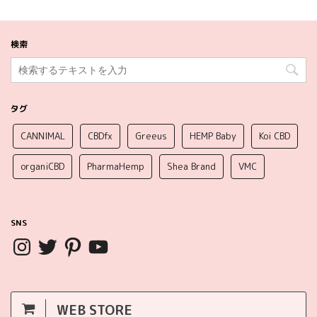
検索
タグ
CANNIMAL
CBDfx
Greeus
HEMP Baby
Koi CBD
organiCBD
PharmaHemp
Shea Brand
VMC
SNS
WEB STORE