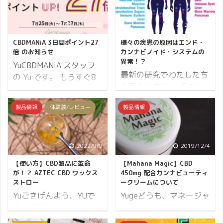
2023/7/25
2021/2/9
CBDMANiA 3日間ポイント27
様々の疾患の原因はエンド・
倍 のお知らせ
カンナビノイド・システムの
異常！？
YuCBDMANiA スタッフ
最新の研究でわたしたち
の Yu です。 もうすぐ8
人間の体内には 「エン
月に入ろうとしていま
ド・カンナビノイド・シ
す。 学生は長い夏休みが
製品情報
体験談/レビュー
製品情報
ステム」という情報伝達
はじまっています。 公園
システムがあることがわ
で元気に思い切り遊んで
かっており、このエン
いる姿をよく見ますが、
ド・カンナビノイド・シ
2022/9/9
2019/12/4
のびのびと時間を有意義
ステムの不調が様々な疾
に使っているようでとて
【使い方】CBD製品に革命
【Mahana Magic】CBD
患の原因と言われていま
も羨ましいです♪
が！？ AZTEC CBD ワックス
450mg 配合カンナビューティ
す。 この記事では「エン
ストロー
ークリームについて
CBDMANiA ではこのブロ
ド・カンナビノイド・シ
Yuごきげんよう、YUで
Yugeどうも、マネージャ
グを読んでくださる皆さ
ステム」についての詳細
す。 今回は、2022年9
ーの Yuge です♪ これま
まに元気になるようなイ
とその不調によりどのよ
月7日に発売開始となっ
での CBD 製品はオイル
ベントを3日間限定開催