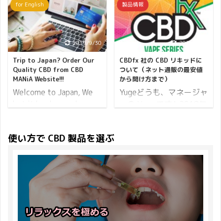
for English
製品情報
うな疾患になる可能性が
た アステカ CBD ワック
に始まり、ペースト、リ
いたします。 その名も
あるかを説明したいと思
スストロー についてのレ
キッド、ワックスと選べ
「CBDMANiA ポイント
います。 エンド・カンナ
ビューブログです。 この
る種類が増えてきまし
27倍 イベント」です！
ビノイド・システム発見
新アイテムで、CBDワッ
た。 中でも CBD コスメ
2019/9/30
2020/7/15
CBDMANiA のウェブサイ
の経緯 1964年、イスラ
クスの吸引革命が起こり
とでもいいましょうか、
トでのご購入が対象で
Trip to Japan? Order Our
CBDfx 社の CBD リキッドに
エルのラファエル・メコ
ます！ 大げさではないと
バームやリップ、フェイ
す、姉妹店などではこの
Quality CBD from CBD
ついて（ネット通販の最安値
ーラム博士らによって、
思っています。 ワックス
スマスクなどスキンケア
MANiA Website!!!
から開け方まで）
キャンペーンは適用外と
ヘンプ成分からカンナビ
は難しい、工程が多いと
用品も見かけるようにな
なります ご ...
Welcome to Japan, We
Yugeどうも、マネージャ
ノイドの分離がされ、
諦めていたかた、必見で
りましたよね。 そこでご
bet it has been a long,
ーの Yuge です♪ 2018年
1988年にカンナビノ ...
す！ 新アイテムで、CBD
紹介したいのがビューテ
hectic flight for you. To
12月に DropStone が日
ワックスデビューしてみ
ィーライフプランナーで
make your trip to a
本で初めて CBDfx 製品
使い方で CBD 製品を選ぶ
ませんか？ AZTEC CBD
ある、Mariko Mochizuki
memorable one, the
を取り扱い始めたのが
C7 PLUS WAX STRAW /
さんが開発した CBD ク
least thing you need is
CBD リキッドです。 あ
アステカ CBD ワックス
リームです。 土屋アンナ
the annoying jet-lag!
れから CBD オイル、
ストロー 商品ページを見
さん、郷ひろみさん、内
Why not taking some
CBD バーム、CBD グミ
に行く AZTEC CBD C7
田有紀さんなどのメイク
CBD products? So that
と人気商品を世に送りだ
PLUS WAX S ...
アップを担当するなど、
you can eliminate the
している CBDfx です
美を追求する活動は多岐
jet-lag and have a
が、改めて CBD リキッ