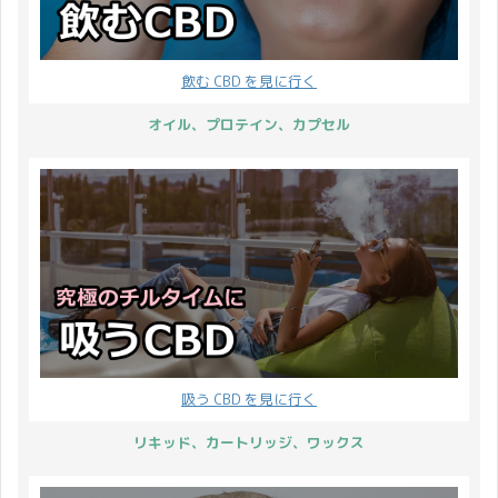
に ...
wonderful night ...
ドの重要性を考えて
CBDMANiA でも取り扱う
ことを決めました。 この
飲む CBD を見に行く
記事ではネット通販の最
安値から開け方まで、
オイル、プロテイン、カプセル
CBDfx 社の CBD リキッ
ドについてご紹介いたし
ます。 まずはフレーバー
のご紹介から。 CB ...
吸う CBD を見に行く
リキッド、カートリッジ、ワックス