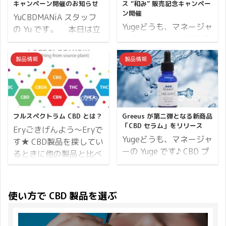
たんですね。 我慢に我慢
いらっしゃるかと思いま
キャンペーン開催のお知らせ
ス “和み” 販売記念キャンペー
を重ねて頑張ってはみた
すので詳細をお伝えしま
ン開催
YuCBDMANiA スタッフ
けれど、結局ダイエット
す。 年末年始は混みあい
Yugeどうも、マネージャ
の Yu です。 本日は立
は続かずにリバウンド。
年末最終のご注文ですと
ーの Yuge です♪ 6月8日
冬（りっとう）です。 1
こんな苦い経験を何度も
年始になってしまったり
より VMC（VapeMania
年間を24の季節に分けて
製品情報
製品情報
してきました。 もしかし
年明け初日の配送ができ
CBD Dispenser）オリジ
季節の訪れを一歩先んじ
たら私と同じ経験をして
ないなど遅延する可能性
ナル CBD ワックスを販
て察知することを二十四
きた人も多いのではない
が大いに考えられますの
売しています。 スイス国
節気と呼び、立冬は19番
でしょうか？ そんな時、
でご注意ください。 お買
認定ヘンプ種を使用した
2023/9/6
2021/2/6
目の節気です。 立冬は、
悩めるダイエッターの空
い物がお決まりでしたら
ディスティレート仕様の
「冬が立つ」と書くよう
フルスペクトラム CBD とは？
Greeus が第二弾となる新商品
腹を満たしてくれるもの
早目のご注文をおすすめ
CBD ワックスです。 こ
に空気が冷たくなり、冬
「CBD セラム」をリリース
Eryごきげんよう～Eryで
があるといいですよね
します。 ※当店は年内で
の CBD ワックスの販売
の気配を感じる頃です。
Yugeどうも、マネージャ
す★ CBD製品を探してい
～！ そこで今回はCBDプ
閉店します、詳細ブログ
を記念して CBDMANiA
暦のうえでは立冬から冬
ーの Yuge です♪ CBD プ
るときに他の製品と比べ
ロテインの腹持ちの ...
は以下となります。 ...
では ≪ -Nagomi- キャン
に入ります。 そんな寒さ
ロテインに続き、
て少し高いものを見かけ
ペーン ≫ と銘打ちプレ
がひとしお身にしみる時
Greeus（グリース）から
ることはないですか？ 例
ゼント企画を開催しま
期に、CBDMANiA 2022
発売されるオリジナル
えば30mlに1000mgの
使い方で CBD 製品を選ぶ
す！ 今回のプレゼント対
年 立冬の日キャンペー
CBD 製品はセラム（美容
CBDが含まれた製品が
象は「ディスティレート
ン と銘打ちキャンペー
液）となります。
9,800円に対し、10mlで
CBD ワックス」もしくは
ンを開催します。 まず、
CBDMANiA CBD セラム