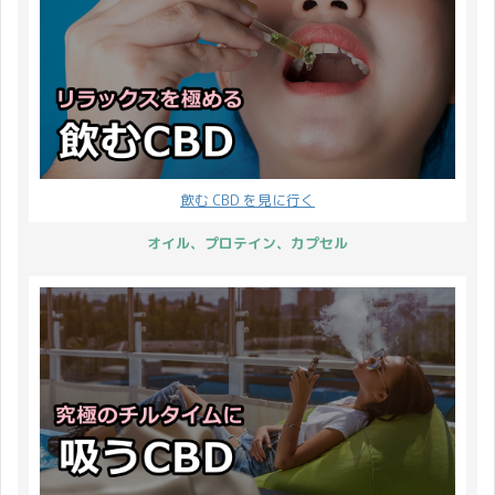
1000mgよりも少ない
「テルペン配合 CBD ワ
開催期間からお伝えして
／1.6%（500mg）グリ
CBDの含有量でも同じ価
ックス」です。 さらに【
いきます。 開催期間 45
ース CBD 肌用美容液
格のものがあったりしま
a ...
日間開催 2022年11月7
30ml 使い切りサイズの
す。 この価格差は一体ど
...
小さいセラムも発売され
ういうことなのでしょう
ました♪ CBDMANiA CBD
か？ 少し割高に感じる製
セラム／1.6%（33mg）
品の詳細を確認してみる
グリース CBD 肌用美容
と、フルスペクトラムの
飲む CBD を見に行く
液 2ml この投稿を
文字を発見できることが
Instagramで見る #CBD
あります。 そう、同じ
オイル、プロテイン、カプセル
セラム ⋆ 自社開発商品の
CBD製品でも含まれてい
第二弾 CBD が含まれた
る成分が違うと、それぞ
美容液に ...
れに合った金額で販売さ
れているので ...