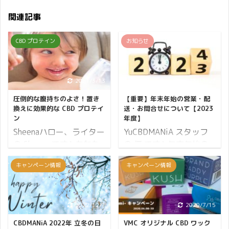
関連記事
CBD プロテイン
お知らせ
2021/3/13
2023/11/27
圧倒的な腹持ちのよさ！置き
【重要】年末年始の営業・配
換えに効果的な CBD プロテイ
送・お問合せについて【2023
ン
年度】
Sheenaハロー、ライター
YuCBDMANiA スタッフ
の Sheena です♪ あなた
の 優 です♪ 年末年始の
にとってダイエット中の
営業についてお知らせし
キャンペーン情報
キャンペーン情報
一番の悩みは何ですか？
ます。 CBDMANiA が年
私は食べるのを我慢しな
内で閉店するにあたり、
ければならないというこ
配送・お電話・メールで
とに悩んでいました。 つ
のお問い合わせについて
2022/12/1
2020/7/15
まり空腹の状態が辛かっ
ご不安に思われるかたも
CBDMANiA 2022年 立冬の日
VMC オリジナル CBD ワック