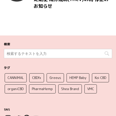
お知らせ
検索
タグ
CANNIMAL
CBDfx
Greeus
HEMP Baby
Koi CBD
organiCBD
PharmaHemp
Shea Brand
VMC
SNS