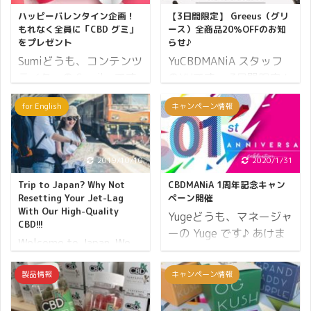
ハッピーバレンタイン企画！
【3日間限定】 Greeus（グリ
もれなく全員に「CBD グミ」
ース）全商品20％OFFのお知
をプレゼント
らせ♪
Sumiどうも、コンテンツ
YuCBDMANiA スタッフ
ライターの Sumiko です
のYUです。 3日間限定！
♪ 2月14日はバレンタイ
Greeus（グリース）全商
for English
キャンペーン情報
ンデー♪ 世界各地でカッ
品20％OFFのお知らせで
プルの愛の誓いの日とさ
す♪ グリース製品をもっ
れていて、日本ではチョ
と多くの方に知って使っ
コレートを贈る習慣にな
てもらいたい…という思
2019/10/10
2020/1/31
っていますよね。 そこで
いから 限定で全商品が
Trip to Japan? Why Not
CBDMANiA 1周年記念キャン
CBDMANiA では日頃のご
20％OFFとなるクーポン
Resetting Your Jet-Lag
ペーン開催
愛顧に感謝の意を込めま
を配布します♪ 2023年2
With Our High-Quality
Yugeどうも、マネージャ
CBD!!!
して、チョコレートでは
月18日（土）から3日間
ーの Yuge です♪ あけま
Welcome to Japan, We
ないけれど CBD グミを
何度でも使えます♪ この
しておめでとうございま
bet it has been a long,
プレゼントいたします！
機会にCBDセラムやCBD
す。 旧年中よりお客さま
hectic flight for you. To
製品情報
キャンペーン情報
それでは詳細です。 ハッ
歯磨き粉など、普段とは
からご愛顧をいただき、
make your trip to a
ピーバレンタイン企画の
違ったスタイルのCBD体
こうして新年を迎えられ
memorable one, the