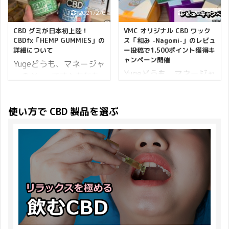
内容 プレゼント商品は
験はいかがでしょうか？
たことを心から感謝申し
least thing you need is
CBD グミ CBDfx HEMP
対象商品 CBDMANiA に
2021/2/6
2020/7/15
上げます。 2020年も引
the annoying jet-lag!
GUMMIES MIXED BERRY
あるGreeus全商品が
き続きご支援賜りますよ
CBD グミが日本初上陸！
VMC オリジナル CBD ワック
Why not taking some
8CT 商品ページを確認す
20％OFFクーポンの対象
う、よろしくお願い申し
CBDfx「HEMP GUMMIES」の
ス「和み -Nagomi-」のレビュ
CBD products? So that
る 1粒に 5m ...
です。 開始日時 2023年
詳細について
ー投稿で1,500ポイント獲得キ
上げます。 新年のご挨拶
you can eliminate the
ャンペーン開催
...
Yugeどうも、マネージャ
をしたばかりで恐縮です
jet-lag and have a
Yugeどうも、マネージャ
ーの Yuge です♪ あなた
が、ひとつだけご報告を
wonderful night ...
ーの Yuge です♪ VMC オ
は CBD グミに興味はあ
させてください。
リジナル CBD ワックス
りますか？ 僕は興味があ
CBDMANiA はおかげさま
使い方で CBD 製品を選ぶ
「和み -Nagomi-」を販
ったから一足先に試食さ
で1周年を迎えました。
売開始してから多くの方
せてもらったんだけど、
そこで「CBDMANiA 1周
にお買い求めいただいて
その旨をツイートしたら
年記念キャンペーン」と
おります。 おかげさまで
大きな反響がありまし
題しまして特大キャンペ
「ディスティレート CBD
た。 CBDグミ
一足先
ーンを開催いたします。
ワックス」も「テルペン
に試食させていただきま
注目していただきたいの
配合 CBD ワックス」も
した♪
MIXED BERRY
は Koi ...
人気ランキングへ食い込
は上品な甘さ
むほどのご注文をいただ
TURMERIC & SPIRULINA
きました。 そこで3点お
は甘さ控えめ 苦いと聞い