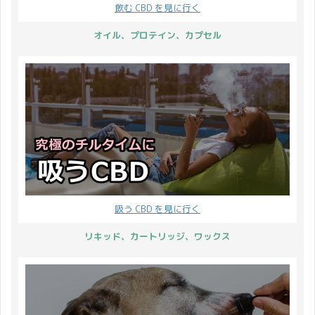
買い上げでもう1点プレ
飲む CBD を見に行く
ていたから覚悟していた
ゼント（さらに Quaser
けど僕は苦味を感じませ
オイル、プロテイン、カプセル
のコイル3つ）キャンペ
んでした。チョコレート
ーンを開催している今
まで用意していたのにw
に、レビュー投稿キャン
1個に5m ...
ペーンも同時開催しちゃ
います♪ 期間中のレビュ
ー投稿でなんと1,5 ...
吸う CBD を見に行く
リキッド、カートリッジ、ワックス