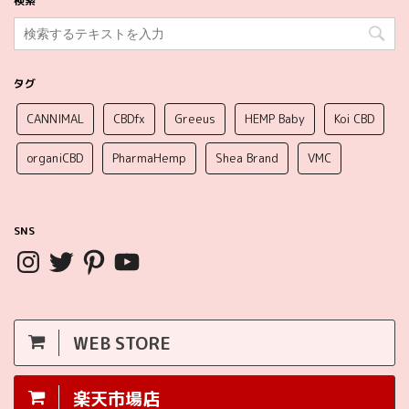
検索
タグ
CANNIMAL
CBDfx
Greeus
HEMP Baby
Koi CBD
organiCBD
PharmaHemp
Shea Brand
VMC
SNS
WEB STORE
楽天市場店