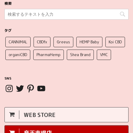
検索
タグ
CANNIMAL
CBDfx
Greeus
HEMP Baby
Koi CBD
organiCBD
PharmaHemp
Shea Brand
VMC
SNS
WEB STORE
楽天市場店