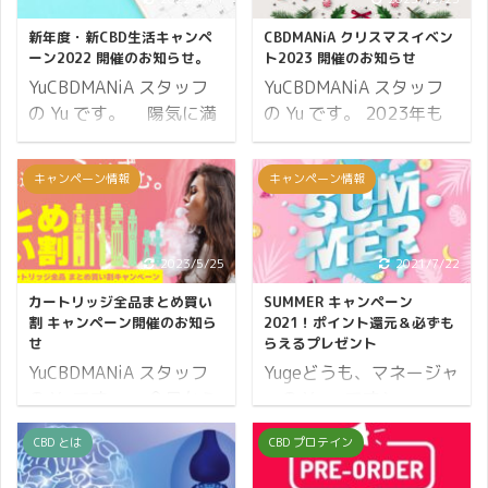
新年度・新CBD生活キャンペ
CBDMANiA クリスマスイベン
ーン2022 開催のお知らせ。
ト2023 開催のお知らせ
YuCBDMANiA スタッフ
YuCBDMANiA スタッフ
の Yu です。 陽気に満
の Yu です。 2023年も
ちた春となりました。 皆
あと少しとなり、 12月
さまいかがお過ごしでし
の一大イベント クリスマ
キャンペーン情報
キャンペーン情報
ょうか。 4月は新しい年
スがやってきました♪ 皆
度がはじまります。 新年
さまお元気にお過ごしで
度、新生活、入社式、入
しょうか？ CBDMANiA
2023/5/25
2021/7/22
学式もこの時期が多いで
では、クリスマスから年
すね。 私は新入社員でも
末年始にかけて CBD で
カートリッジ全品まとめ買い
SUMMER キャンペーン
新入生でもありませんが
ゆったり過ごして頂けれ
割 キャンペーン開催のお知ら
2021！ポイント還元＆必ずも
せ
らえるプレゼント
気分一新、色々な事をは
ばと 「CBDMANiA クリ
YuCBDMANiA スタッフ
Yugeどうも、マネージャ
じめるうってつけの時期
スマスイベント2023」
の Yu です。 今日から
ーの Yuge です♪
だと感じています。 私達
と銘打ち、2日間限定で
5月31日まで CBDMANiA
CBDMANiA では夏の期間
が皆さまにオススメして
開催いたします。 ポイン
CBD とは
CBD プロテイン
限定♪ まとめ買い割キャ
に「SUMMER キャンペ
いるCBD製品も、新しい
ト大幅アップでプレゼン
ンペーンを実施します！
ーン2021」を開催しま
ものを試しはじめてみた
トまでもらえちゃう 夢の