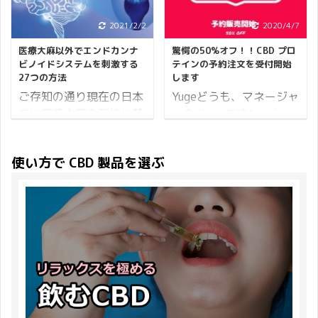
まとめ買い適用となるア
す。 キャンペーンの概要
り、新年度に是非チャレ
ようなキャンペーンです
イテムは… 吸う CBD カ
はこちら ↯ ポイント11
2021/2/2
2020/4/7
ンジして楽しんでいただ
◎ CBDMANiA は月末閉
ートリッジ 単品とセット
倍 必ずもらえるプレゼン
きたいです♪ 新年度・新
店となりますが、今回の
医療大麻以外でエンドカンナ
驚愕の50%オフ！！CBD プロ
全商品 となります♪ この
ト レビューポイント
CBD生活キャンペーン
キャンペーンで獲得した
ビノイドシステムを刺激する
テインの予約注文を受付開始
キャンペーンは5月限定
30% バック それでは
27つの方法
します
2022 でお得にチャレ
ショップポイン ...
です！ それでは詳細をお
SUMMER キャンペーン
ンジ。 楽しく新 ...
ご存知の通り現在の日本
Yugeどうも、マネージャ
伝えします。 カートリッ
2021の詳細をお伝えし
では医療大麻の所持は禁
ーの Yuge です♪ いよい
ジタイプ 全品まとめ買い
ます。 開催期間 41日間
止されています。 しか
よ、CBD プロテインが販
割 吸う カートリッジタ
開催 2021年7月19日
し、医療大麻によるエン
売開始となります。 大変
使い方で CBD 製品を選ぶ
イプが、単品もセットも
(月)10:00から8月29日
ド・カンナビノイド・シ
長らくお待たせいたしま
全商品まとめ買い割適用
(日)23:59まで。 ※開催
ステム（ECS）の刺激及
した。 販売開始を楽しみ
となります♪ 2本以上お
期間内でのご注文が対象
びカンナビノイドの補給
に待っていたので僕はま
買い物するだけでお得で
となります。 続いてポイ
は、私達に大きな恩恵を
とめて8袋ほど購入する
す。 割引率 2点で
ントについて。 ポイント
もたらすことも様々な研
予定です。 なぜなら半額
10%OFF！3点以上で
11倍 小計に対して 11 ...
究により明るみになって
で買えるから ↯ 2,480円
15%OFF！ ≫ ...
きています。 そこでこの
→ 1,240円！！ CBD プ
記事では「医療大麻」の
ロテインが半額で購入で
摂取以外に、エンド・カ
きる衝撃のクーポンコー