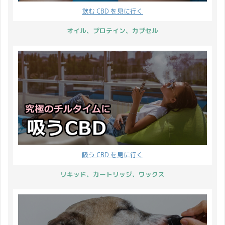
ンナビノイド・システム
ドは最下部に記載してい
飲む CBD を見に行く
を刺激する方法を紹介し
ます。 ではまず予約注文
たいと思います。 エンド
ページのご案内です。
オイル、プロテイン、カプセル
カンナビノイドシステム
CBD プロテインの予約注
を刺激するメリット まず
文ページ CBDMANiA
はエンドカンナビノイド
CBD プロテイン／グリー
システムを刺激するメリ
ス Greeus CBD PROT ...
ットを説明します。 大麻
植物に含まれるカンナビ
ノイドは私達の体 ...
吸う CBD を見に行く
リキッド、カートリッジ、ワックス