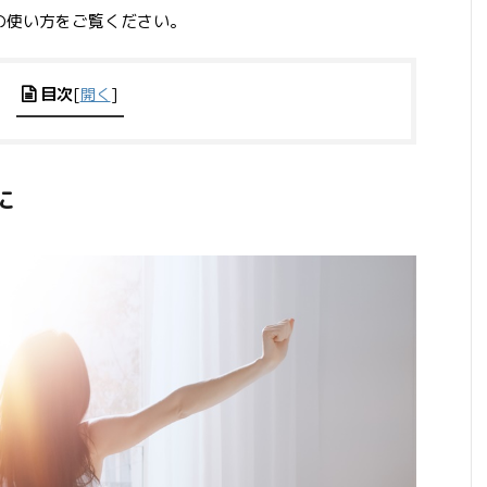
ムの使い方をご覧ください。
目次
[
開く
]
に