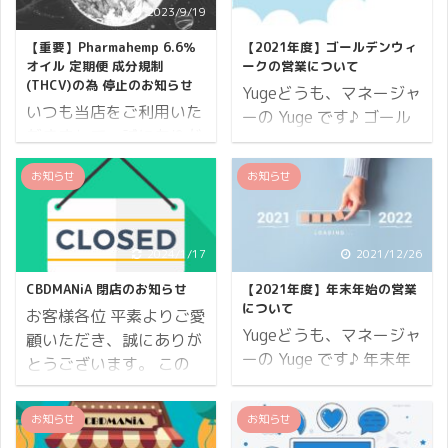
2023/9/19
2021/4/26
【重要】Pharmahemp 6.6％
【2021年度】ゴールデンウィ
オイル 定期便 成分規制
ークの営業について
(THCV)の為 停止のお知らせ
Yugeどうも、マネージャ
いつも当店をご利用いた
ーの Yuge です♪ ゴール
だきまして、誠にありが
デンウィークの営業につ
とうございます。 タイト
いてお知らせします。
お知らせ
お知らせ
ル通り Pharmahemp
CBDMANiA の店舗につき
6.6％オイル 定期便をご
ましては「コロナ禍での
契約のお客様へのお知ら
営業について」でご案内
せとさせていただきま
2024/1/17
2021/12/26
申し上げた通り変わりあ
す。 メルマガ・SNS等で
りません。 この記事では
CBDMANiA 閉店のお知らせ
【2021年度】年末年始の営業
何度も発信をしておりま
ゴールデンウィークの配
について
お客様各位 平素よりご愛
したが、Pharmahemp
送とメールやお電話での
Yugeどうも、マネージャ
顧いただき、誠にありが
6.6％オイル 定期便は多
問い合わせ対応について
ーの Yuge です♪ 年末年
とうございます。 この
くのお客様にご利用頂い
お知らせします。 配送に
始の営業についてお知ら
度、当店は 2023年12月
ておりました為ブログで
ついて ゴールデンウィー
せします。 対象となるの
31日をもって閉店いたし
お知らせ
お知らせ
もこうして発信させてい
クの配送業務は下記の通
がお電話・メールでのお
ました。 突然のご案内と
ただきます。 度重なるご