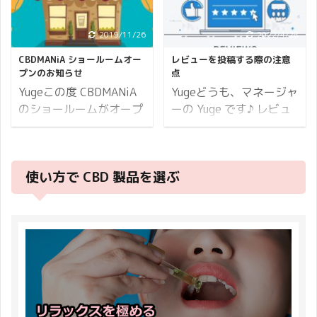
りです。 4月29日(木)：
問い合わせ、そして配送
なりましたことを深くお
連絡となり恐縮でござい
休業 4月30日(金)：13時
についてです。 どちらも
詫び申し上げます。 ログ
ます。 Pharmahemp
2019/11/26
2022/4/28
まで当日発送 5月01日
期間が異なるのでご注意
イン情報とショップポイ
6.6％オイル の定期便を
(土)：休業 5月02日
ください。 お電話・メー
ントは 姉妹店
CBDMANiA ショールームオー
レビューを投稿する際の注意
ご契約のお客様で、まだ
(日)：休業 5月03日
ルでのお問い合わせにつ
プンのお知らせ
点
VapeMania と連動してい
ご覧になっていないかた
(月)：休業 5月04日 ...
いて 2021年12月30日か
Yugeこの度 CBDMANiA
Yugeどうも、マネージャ
ます。 2024年1月1日以
が居ましたら必ずご一読
ら2022年1月4日 上記の
のショールームがオープ
ーの Yuge です♪ レビュ
降は、保有されているシ
下さい ...
期間を年末年始休業とさ
ンしました♪ 本当は「店
ー投稿についてのお問い
ョップポイントを姉妹店
せていただきます。 29
舗グランドオープン！」
合わせをよくいただきま
VapeMania でご利用頂け
日（水）：通常営業 30
とか言いたいんだけど、
す。 恐らくウェブサイト
ます。 VapeMania Webサ
日（木）：休業 31日
使い方で CBD 製品を選ぶ
あまりにも事務所感が強
に記載がないからでしょ
イト
（金）：休業 01日
すぎてショールームとい
う。 大変申し訳ございま
https://www.vapemania.
（土）：休業 02日
うことに、、 とはいえ、
せん。 本記事でレビュー
jp/ VapeMania ネットシ
（日）：休業 03日
特徴のあるショールーム
投稿の際の注意事項をま
ョップ VapeMan ...
（月）：休業 04日
になりました。 完全予約
とめたので参考にしてみ
（火）：休業 05日
制 個室のご利用 女性ス
てください。 レビューを
（水）：通常営業 メー
タッフへの相談 CBD 製
投稿するのにご注意いた
...
品のお試し CBDMANiA
だきたいのが下記の2点
のショールームは上記の
です。 ログインした状態