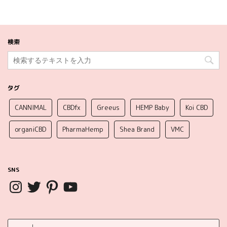
検索
タグ
CANNIMAL
CBDfx
Greeus
HEMP Baby
Koi CBD
organiCBD
PharmaHemp
Shea Brand
VMC
SNS