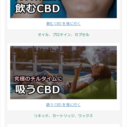
通り4つの特徴がありま
で入力する 150文字以上
す。 それではひとつずつ
のご入力が対象 大事なこ
見ていきましょう。
となのでひとつずつ説明
飲む CBD を見に行く
CBDMANiA ショールーム
します。 ログインした状
の特徴 CBDMANiA のシ
態で入力する レビューの
オイル、プロテイン、カプセル
ョールームは事務所を兼
投稿は必ずログインした
ねています。 Yuge ...
状態で投稿してくださ
い。 ログインして ...
吸う CBD を見に行く
リキッド、カートリッジ、ワックス