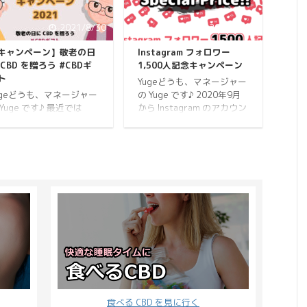
ている CBD 製品といって
葉を持っているかご存じで
過言ではありません。 販
すか？ 実は「心の平和」と
2021/8/30
2021/5/27
開始直後に更新した「エ
いう意味を持ち、心の苦
ィブルの代表格！CBDfx
痛、心配事、怒りなどを取
キャンペーン】敬老の日
Instagram フォロワー
 CBD グミを食べ比べてみ
り去り、災いから身を守る
 CBD を贈ろう #CBDギ
1,500人記念キャンペーン
した」という記事も非常
霊的な石といわれているの
ト
Yugeどうも、マネージャー
読まれています。 そこで
です。 集中力や直感力を高
ugeどうも、マネージャー
の Yuge です♪ 2020年9月
itter 民が CBDfx の CBD
めたり瞑想や祈りの助けに
 Yuge です♪ 最近では
から Instagram のアカウン
ミに対してどのような感
もなるため、司祭はこれを
BD を贈る人が増えてきま
トで始めた CBD プロテイン
を抱いているのかまとめ
指輪に、仏教の僧侶は数珠
た。 CBDMANiA ではこれ
ダイエットですが、この度
ました。 Twitter 民 ...
にして身につけていたりし
でに母の日と父の日のキ
フォロワーが1,500人を突
ます。 また、"アルコール
ンペーンを開催していま
破しました。 そこでフォロ
をよせつけない"という意味
。 母の日はカーネーショ
ワー1,500人を記念して、
もあり、ニコチン、 ...
に CBD を添えて 父の日
CBD プロテインがスペシャ
 CBD で極上のほっこりを
ルプライスでご購入できる
ちらもご好評をいただ
キャンペーンを開催しま
、たくさんの方が親御さ
す。 Instagram アカウント
に CBD をプレゼントしま
（dread_runner） 今はフ
た。 内因性カンナビノイ
ィットネスクラブに通って
は年を重ねるごとに少な
ウエイトトレーニングをし
なっていきます。 だから
ているのでボディメイクが
そ CBD 製品で補うことが
強めのアカウントです。 と
食べる CBD を見に行く
要なのです。 敬老の日の
はいえ、今でも起床時と就