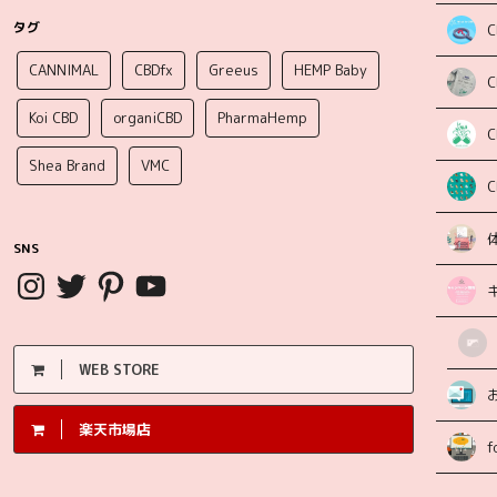
タグ
C
CANNIMAL
CBDfx
Greeus
HEMP Baby
Koi CBD
organiCBD
PharmaHemp
Shea Brand
VMC
SNS
WEB STORE
楽天市場店
f