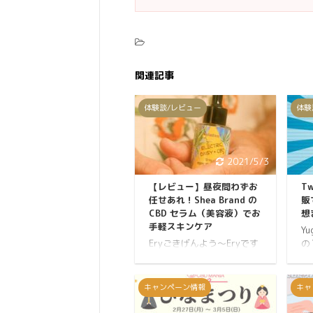
関連記事
体験談/レビュー
体験
2021/5/3
【レビュー】昼夜問わずお
T
任せあれ！Shea Brand の
販
CBD セラム（美容液）でお
想
手軽スキンケア
Y
Eryごきげんよう～Eryです
の 
★ Shea BrandのCBDセラム
C
が気になって使用してみま
ら
した。 このCBDセラムは昼
い
キャンペーン情報
キャ
も夜も使える美容液なの
人
で、化粧水の後に数滴塗れ
勢