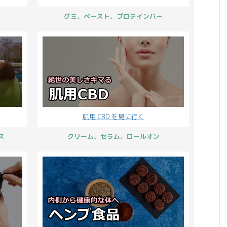
り物としてピッタリでは
寝前に ...
グミ、ペースト、プロテインバー
いでしょうか？ C ...
肌用 CBD を見に行く
ス
クリーム、セラム、ロールオン