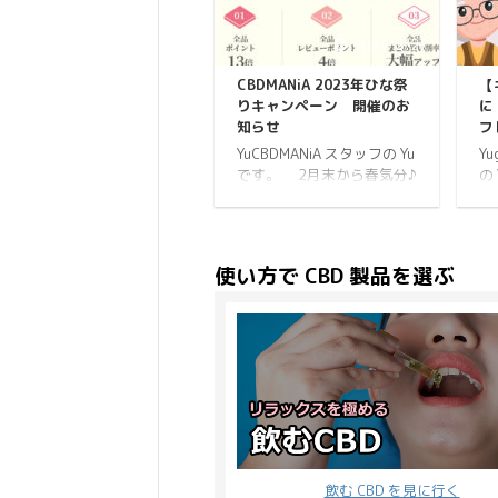
ば普段よりもお肌の調子が
れ
ワンランクUPすること間違
も
2023/2/27
いなし！ お部屋に一本置い
売
てあるだけで、なんだかお
デ
CBDMANiA 2023年ひな祭
【
しゃれにも見える嬉しい製
の
りキャンペーン 開催のお
に
品となっています。 まず
ま
知らせ
フ
は、Shea BrandのCBDセラ
に
YuCBDMANiA スタッフの Yu
Y
ムを使ってみた感想からご
Tw
です。 2月末から春気分♪
の
紹介です↓ Shea Brand CBD
グ
CBDMANiA では、
C
セラムを使ってみての感想
想
CBDMANiA 2023年ひな祭
し
まず見た目ですがリゾート
てみ
りキャンペーン と銘打ち
ま
地をイメージするようなど
本日より開催します♪ ひな
ャ
こかワクワクするパッ ...
使い方で CBD 製品を選ぶ
祭りは「桃の節句」とも言
す
われ、女の子の健やかな成
ン
長を願う特別なイベントで
は
す。 最近は皆が楽しめるよ
ど
うスーパーやコンビニなど
き
でも、ひな祭り関連の商品
ん
を目にするようになってき
し
ました。 明るい季節が訪れ
ド
た気分になるので 私個人的
く
に大好きなイベントの1つ
こ
飲む CBD を見に行く
です。 CBDMANiAのキャン
重