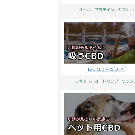
ペーンも、もちろんどなた
贈
オイル、プロテイン、カプセル
でも参加出来ます♪ 春の訪
な
れを ...
吸う CBD を見に行く
リキッド、カートリッジ、ワック