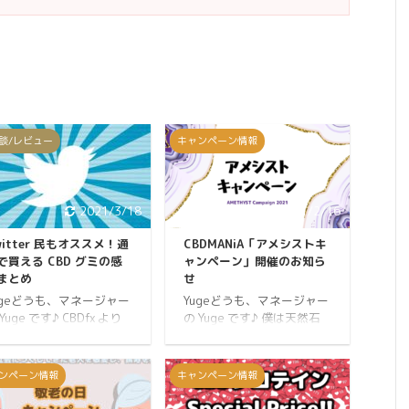
談/レビュー
キャンペーン情報
2021/3/18
2021/2/16
witter 民もオススメ！通
CBDMANiA「アメシストキ
で買える CBD グミの感
ャンペーン」開催のお知ら
まとめ
せ
ugeどうも、マネージャー
Yugeどうも、マネージャー
Yuge です♪ CBDfx より
の Yuge です♪ 僕は天然石
BD グミが発売されてか
が好きでいくつも持ってい
、たくさんの方にお求め
たりします。 2月の誕生石
ただいております。 その
はアメシスト
ンペーン情報
キャンペーン情報
気ぶりは飛ぶ鳥を落とす
（AMETHYST）なんです
いで、今もっとも注目さ
が、この石がどのような言