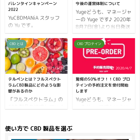
ぶのが食べないダイエッ
で切り離しにくいもので
バレンタインキャンペーン
今後の運営体制について
トですが、今やこのよう
すよね。 2% も増税され
2022
Yugeどうも、マネージャ
なダイエットを行なって
ることでストレスを感じ
YuCBDMANiA スタッフ
ーの Yuge です♪ 2020年
いるモデルは少ないとい
たり、心が穏やかではな
の Yu です。
8月7日(金)より当日発送
います。 食べないダイエ
くなってしまったりもす
CBDMANiAのお得な情報
の締め切りと電話お問い
ットは筋肉の減少で逆に
るのではないでしょう
や素敵な製品のご紹介
合わせ窓口の受付時間が
CBD とは
CBD プロテイン
痩せにくくなるだけでは
か、、 心中お察ししま
を、これから楽しくお届
変更となります。 現在
なく、健康なお肌や髪な
す。Natsu そこで
けいたします♪ 2月の大
CBDMANiA のショールー
どを維持する栄養素まで
CBDMANiA では増税前の
きなイベントはバレンタ
ム（店舗）は新型コロナ
不足してしまいます。 近
2021/2/20
2020/4/7
プレゼントキャンペーン
インデー。 私の学校は女
ウイルスの影響で引き続
年、最も注目されている
を緊急開催することに決
子校だったのでバレンタ
き営業は自粛しています
テルペンとは？フルスペクト
驚愕の50%オフ！！CBD プロ
のがプロテインと適切な
定いたしました！！ それ
インデー当日は友チョコ
ラムCBD製品にどのような影
テインの予約注文を受付開始
が、ウェブサイトではい
エクササイズやトレーニ
響があるのか
します
では【緊急開催】増税前
をあげあうのが主流でし
つでもお買い物ができま
ングによるボディメイク
のプレゼントキャ ...
「フルスペクトラム」の
Yugeどうも、マネージャ
た。 校則が厳しく普段チ
すので是非ともご利用く
です。 そこで本記事 ...
CBD 製品を追求していく
ーの Yuge です♪ いよい
ョコを持ってくるのは
ださい。 それでは変更と
と、必ずといって良いほ
よ、CBD プロテインが販
NGですが、先生もバレ
なりました発送と電話の
ど出てくるテルペンとい
売開始となります。 大変
ンタインデーが欲しいの
受付時間についてお知ら
使い方で CBD 製品を選ぶ
う言葉。 テルペンはCBD
長らくお待たせいたしま
か2月14日だけは学校で
せいたします。 当日発送
オイルにおいて重要な役
した。 販売開始を楽しみ
お菓子OKでした（笑）
について これまでは14