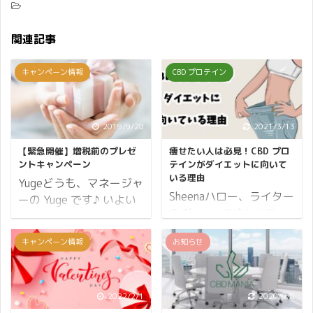
関連記事
キャンペーン情報
CBD プロテイン
2019/9/28
2021/3/13
【緊急開催】増税前のプレゼ
痩せたい人は必見！CBD プロ
ントキャンペーン
テインがダイエットに向いて
いる理由
Yugeどうも、マネージャ
Sheenaハロー、ライター
ーの Yuge です♪ いよい
の Sheena です♪ ハロ
よ増税も目前に迫ってき
ー、ライターのSheenaで
ました。 消費税を 10%
キャンペーン情報
お知らせ
す♪ 突然ですが、今プロ
も払わなければならない
テインが熱いんです！ モ
現実に頭がクラクラしま
デルさんのダイエットの
すが、そうはいっても買
イメージとして思い浮か
2022/2/1
2020/8/8
い物というのは生きる上