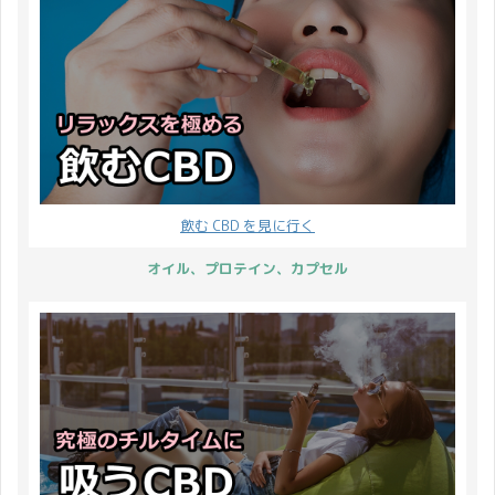
割を担う成分でもありま
に待っていたので僕はま
愛の告白は勿論、お世話
時までのご決済で当日発
す。それではテルペンと
とめて8袋ほど購入する
になっている方や友人
送をしていましたが、13
いうのは一体どういった
予定です。 なぜなら半額
に、感謝の気持ちを込め
時までのご決済で当日発
ものなのでしょうか？ テ
で買えるから ↯ 2,480円
てプレゼントをするイベ
送とさせて ...
ルペンとは？ 植物などに
→ 1,240円！！ CBD プ
ントは素敵です♪
よって作り出される生体
ロテインが半額で購入で
CBDMANi ...
物質 テルペン
きる衝撃のクーポンコー
（terpene）はイソプレ
ドは最下部に記載してい
飲む CBD を見に行く
ン※1を構成単位とする
ます。 ではまず予約注文
炭素水素※2となり、植
ページのご案内です。
オイル、プロテイン、カプセル
物や昆虫、菌類などによ
CBD プロテインの予約注
って作り出される生体物
文ページ CBDMANiA
質※3となります。
CBD プロテイン／グリー
※1）二重結合を2つ持つ
ス Greeus CBD PROT ...
炭化水素 ※2）炭素原子
と水素原子だけでできた
化合物 ※3 ...