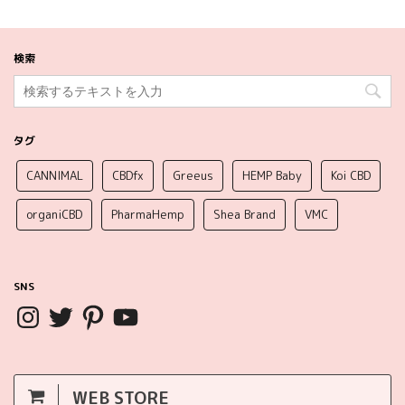
検索
タグ
CANNIMAL
CBDfx
Greeus
HEMP Baby
Koi CBD
organiCBD
PharmaHemp
Shea Brand
VMC
SNS
WEB STORE