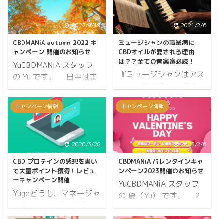
2022/9/19
2021/2/6
CBDMANiA autumn 2022 キ
ミュージシャンの職業病に
ャンペーン 開催のお知らせ
CBDオイルが愛される理由
は？？全ての音楽家必読！
YuCBDMANiA スタッフ
『ミュージシャンはアス
の Yu です。 日中はま
リートである。』 〇か×
だまだ蒸し暑い日もあり
か。 丸です、二重丸。
ますが、夜になると秋の
キャンペーン情報
キャンペーン情報
重い楽器をずっと同じ姿
兆しが漂いますね。 季節
勢で抱え、喉を酷使し、
の移り変わり。皆様はい
演奏では手首や頸椎を痛
かがお過ごしでしょう
め、、、そしてライブに
2020/3/28
2023/2/6
か。 秋の夜長をゆったり
なれば歌いながら音を奏
快適に過ごすための準備
CBD プロテインの感想を書い
CBDMANiA バレンタインキャ
でながら走り回りクール
をお手伝いをさせてくだ
て大量ポイント獲得！レビュ
ンペーン2023開催のお知らせ
に見せる為なら何でも
ーキャンペーン開催
さい。 CBDMANiA
YuCBDMANiA スタッフ
し、、ファンの期待にも
Yugeどうも、マネージャ
autumn 2022 キャンペ
の 優（Yu） です。 2
応える為にミスは許され
ーの Yuge です♪ 先日
ーン と銘打ちキャンペ
月14日は毎年おなじみ♪
ない、となると精神的な
CBD プロテインが販売と
ーンを開催します。 ま
バレンタインデーです。