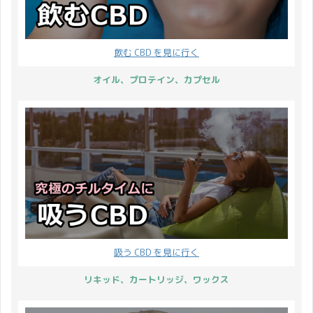
で、CBDMAN ...
ないけれど CBD グミを
どういった印象を抱かれ
プレゼントいたします！
たのかわからないんで
それでは詳細です。 ハッ
す。 そこで生の声が聞け
飲む CBD を見に行く
ピーバレンタイン企画の
る Twitter なら辛辣なご
内容 プレゼント商品は
意見をいだけるだろうと
オイル、プロテイン、カプセル
CBD グミ CBDfx HEMP
口コミをまとめてみまし
GUMMIES MIXED BERRY
た。 では、CBD カーミ
8CT 商品ページを確認す
ングバームの肯定的な口
る 1粒に 5m ...
コミから見てみましょ
う。 CBD ...
吸う CBD を見に行く
リキッド、カートリッジ、ワックス