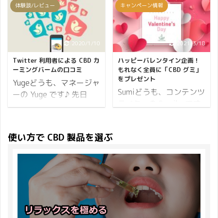
体験談/レビュー
キャンペーン情報
負担も大きい。 こうして
なりましたが、おかげさ
ず、開催期間からお伝え
実は、バレンタインデー
文章にすると、本当にア
まで鬼のような注文数を
していきます。 開催期間
の贈り物の定番がチョコ
スリートのようですね。
いただきました。 予約注
43日間開催 2022年9月
レートなのは日本独自の
筆者はアスリートでも無
文をしていただいたお客
2020/1/10
2021/3/18
19日(月)から2022年10
文化だそうです。 好きな
ければ当然ミュージシャ
さまには、すでに CBD
月31日(月)19:00まで。
人や恋人だけでなく、日
Twitter 利用者による CBD カ
ハッピーバレンタイン企画！
ンでも無い。 強い憧れは
プロテインがお手元に届
※開催期間内でのご注文
頃お世話になっている人
ーミングバームの口コミ
もれなく全員に「CBD グミ」
あれど、ミュージシャン
いていることでしょう。
をプレゼント
が対象となり ...
や家族に対してプレゼン
Yugeどうも、マネージャ
では決して無い。 それで
そして実際に試してみて
Sumiどうも、コンテンツ
トすることも多いそう
ーの Yuge です♪ 先日
は、何故そんな筆者が突
「これは良い！」「期待
ライターの Sumiko です
で、 バレンタインデーと
「【CBDfx】CBD カーミ
然強くミュージシ ...
はずれだった」「リピー
♪ 2月14日はバレンタイ
いっても、その楽しみ方
ングバームについて」と
トしたい♪」など、さま
ンデー♪ 世界各地でカッ
は世界中でさまざまなよ
いう記事を公開しまし
使い方で CBD 製品を選ぶ
ざまな感想を抱かれてい
プルの愛の誓いの日とさ
うです。 CBDMANiAで
た。 実はこの商品
ることと思います。 CBD
れていて、日本ではチョ
も、バレンタインデーは
CBDMANiA の人気ランキ
もプロテインも続けてみ
コレートを贈る習慣にな
自由でありたいと思って
ングでは常にランクイン
ないと良し悪しを判断で
っていますよね。 そこで
います♪ プレゼントは、
するほど人気がありま
きないものですが、味や
CBDMANiA では日頃のご
老若男女もらうのは誰で
す。 ただ、商品レビュー
使いやすさなど批評でき
愛顧に感謝の意を込めま
も嬉しい事ですよね。 大
が少ないので実際にご購
る部分もあるはず。 そこ
して、チョコレートでは
切な方へ、お世話に ...
入いただいたお客さまが