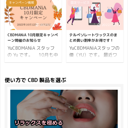
なりました発送と電話の
キャンペーン情報
固定サービス
ントの獲得。 定価4,290
は、海外から輸入してい
なりましたが、おかげさ
受付時間についてお知ら
円での販売となります
るものを取り扱っていま
まで鬼のような注文数を
せいたします。 当日発送
が、本キャンペーンを利
す。 最近よく見かけるよ
いただきました。 予約注
について これまでは14
用することで実質1,932
うになったのが”フルス
文をしていただいたお客
2023/10/11
2022/12/12
時までのご決済で当日発
円でお買い求めいただけ
ペクトラム”や”ブロード
さまには、すでに CBD
送をしていましたが、13
CBDMANiA 10月限定キャンペ
テルペソレートワックスのま
ます。 そういったわけ
スペクトラム”といった
プロテインがお手元に届
ーン開催のお知らせ
とめ買い割率がお得です！
時までのご決済で当日発
で、この記事でお伝えし
製品です。 あなたも一度
いていることでしょう。
送とさせて ...
YuCBDMANiA スタッフ
YuCBDMANiAスタッフの
たいことは下記 ...
はこの表記を見たことが
そして実際に試してみて
の Yu です。 10月も中
優（YU）です。 最近ワ
あるのではないでしょう
「これは良い！」「期待
旬となり、朝晩は肌寒く
ックスや吸引タイプの種
か？ そしてフルスペクト
はずれだった」「リピー
なってきた地域が多いよ
類が多くてお買い物に悩
ラムとブロードスペクト
トしたい♪」など、さま
うです。 お住まいのエリ
まれるかたも多いと思い
使い方で CBD 製品を選ぶ
ラムの違いって一体何が
ざまな感想を抱かれてい
アにもよると思います
ます。 新商品ではありま
どう違うの？とも思って
ることと思います。 CBD
が、東京は寒暖の差が激
せんが、高濃度CBDワッ
いるのでは？ そんなあな
もプロテインも続けてみ
しく体調を崩している人
クスで人気のある テルペ
たに、この記事では「フ
ないと良し悪しを判断で
が周りに増えてきていま
ン配合 和みワックスはい
ルスペクトラムCBDとブ
きないものですが、味や
す。 この時期は体調にお
かがでしょうか？ とにか
ロードスペクトラムCBD
使いやすさなど批評でき
気をつけください。 食欲
く香りが良く、それぞれ
の違い」について解説し
る部分もあるはず。 そこ
の秋は美味しい食べ物で
のフレーバーが個性をも