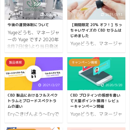
2020/8/8
2021/3/13
今後の運営体制について
【期間限定 20% オフ！】ちっ
ちゃいサイズの CBD セラムは
Yugeどうも、マネージャ
じめました
ーの Yuge です♪ 2020年
Yugeどうも、マネージャ
8月7日(金)より当日発送
ーの Yuge です♪ Greeus
の締め切りと電話お問い
からお試しサイズの CBD
合わせ窓口の受付時間が
製品情報
キャンペーン情報
セラム（肌用美容液）が
変更となります。 現在
発売されました。 先日の
CBDMANiA のショールー
癒しフェアで女性からの
ム（店舗）は新型コロナ
支持をもっとも集め、
2021/2/27
2020/3/28
ウイルスの影響で引き続
Twitter でも話題になっ
き営業は自粛しています
CBD 製品におけるフルスペク
CBD プロテインの感想を書い
た肌用 CBD コスメ大注
トラムとブロードスペクトラ
て大量ポイント獲得！レビュ
が、ウェブサイトではい
目の商品です。 期間限定
ムの違い
ーキャンペーン開催
つでもお買い物ができま
で何個でも 20% オフと
Eryごきげんよう～Eryで
Yugeどうも、マネージャ
すので是非ともご利用く
なり、レビュー投稿をし
す★ CBDMANiAで販売し
ーの Yuge です♪ 先日
ださい。 それでは変更と
ていただくと1,500ポイ
ているCBD製品の多く
CBD プロテインが販売と