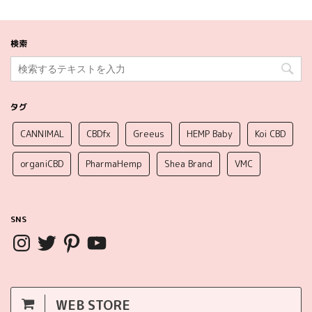
検索
タグ
CANNIMAL
CBDfx
Greeus
HEMP Baby
Koi CBD
organiCBD
PharmaHemp
Shea Brand
VMC
SNS
WEB STORE