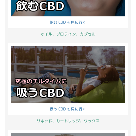
ていきます。 是非、 ...
で、CBDMAN ...
温まりたいですね。 ヘン
ったテルペン（天然の香
プシードオイルとヘンプ
気成分）で、飽きのこな
シードナッツは、加熱す
い仕上がりの自信作で
飲む CBD を見に行く
ると必須脂肪酸が壊れて
す。 実はこの商品に限っ
しまうので NG ですが
て、現時点で 期限は無制
オイル、プロテイン、カプセル
熱々の食べ物にかけるこ
限 まとめ買いがとっても
とは全く問題ありません
お得なんです♪
♪ ヘンプ食品でお手軽に
VapeManiaオリジナル
栄養を補って毎日を健や
CBD 99.6% テルペン配
かにお過ごしください ...
合 和みワック ...
吸う CBD を見に行く
リキッド、カートリッジ、ワックス