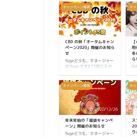
キャンペーン情報
キャ
2020/11/4
CBD の秋「オータムキャン
【
ペーン2020」開催のお知ら
用
せ
冬
ら
Yugeどうも、マネージャー
の Yuge です♪ 11月に入り
Y
徐々に秋が深まっているこ
（
とを感じます。 暖かいのは
で
晴れた日の日中だけで、日
が
キャンペーン情報
キャ
が暮れると風の冷たさが際
ん
立つようになりました。 東
し
京では3年ぶりに木枯らし1
の
号が吹いたと発表され、空
ま
2020/12/26
気もだいぶ乾燥してきたの
現
で外にいても屋内にいても
C
年末年始の「福袋キャンペ
ス
ツラいです。 そんなときに
弾
ーン」開催のお知らせ
2
CBD セラムがあなたの肌を
こ
り
Yugeどうも、マネージャー
守ってくれます。 そこで
周