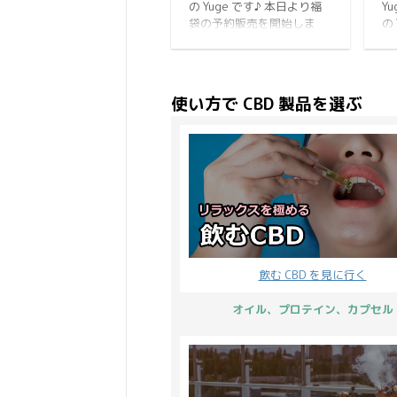
の Yuge です♪ 本日より福
Y
CBDMANiA では「CBD の
ン
袋の予約販売を開始しま
の 
秋」と銘打ってオータムキ
だ
す。 CBDMANiA 渾身の福袋
月
ャンペーン2020を開催！
り
になっているのでご期待く
ら
ポイント15倍 CBD セラム
・
ださい。 限定50個です。
た
20% オフ プレゼント商 ...
ビ
それでは福袋キャンペーン
り
て
使い方で CBD 製品を選ぶ
の詳細をお伝えします。 開
社
ーン
催期間 10日間開催 2020年
な
12月26日(土)から2021年1
く
月3日(日)23:59まで。 ※開
段
催期間内でのご注文が対象
い
となります。 上記の期間で
て
予約を受け付けて、2021年
C
1月4日から順次発送予定で
「
す。 続いてポイントについ
ち
て。 ポイント8倍 小計に対
の
飲む CBD を見に行く
して 8% 分のポイントが付
は
与され ...
C
オイル、プロテイン、カプセル
た
ンペ