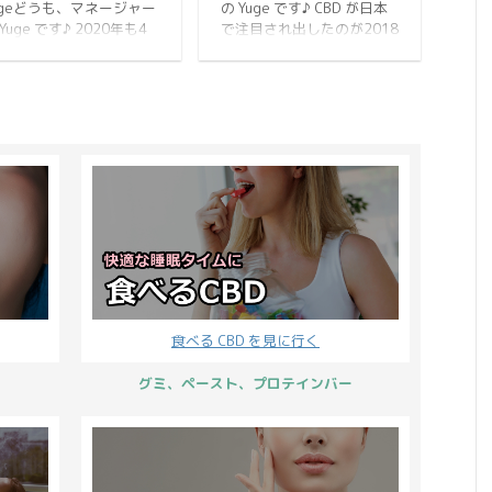
ugeどうも、マネージャー
の Yuge です♪ CBD が日本
の内容をざっとご確認く
(土)00:00まで。 ※開催期
Yuge です♪ 2020年も4
で注目され出したのが2018
さい。 このブログの通
間内での決済完了が対象と
を迎えて春の陽気が感じ
年。 フルスペクトラム製品
、2023年1月31日まで
なります。 ※銀行振込は開
れるようになってきまし
の登場がきっかけとなり
全商品ポイント10倍 ・レ
催期間内での入 ...
。 学校では新学期が始ま
CBD 元年を迎えました。 今
ューポイント5倍 となっ
、会社には新社会人が入
では数えきれないほどの
います。 2つのキャンペ
し、新たな出会いが多く
CBD メーカーが製品をリリ
を併 ...
るこの季節。 環境が大き
ースするなど、業界全体が
変わる人も僕のように普
大いに盛り上がっていま
と変わらぬ生活を送って
す。 CBD 製品の選択肢が増
る人にも等しく春はやっ
えるというのは、私たちに
きます。 どんな状況でも
とって喜ばしいことですよ
BD 製品は「変化」にも
ね。 何故なら、それだけ多
不変」にも役立ち、僕た
くの悩みを解決へと導いて
の生活を支えてくれるも
いくことができるから。 そ
。 そこで CBDMANiA で
こで重要となるのが 内因性
食べる CBD を見に行く
ひとりでも多くの人に
ないいんせいカンナビノイ
BD 製品をご利用いただき
ド という物質です。 急に難
グミ、ペースト、プロテインバー
く思い、スプリングキャ
しい言葉 ...
ーン202 ...