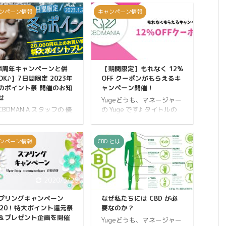
ンペーン情報
キャンペーン情報
2023/1/22
2019/10/30
4周年キャンペーンと併
【期間限定】もれなく 12%
OK♪】7日間限定 2023年
OFF クーポンがもらえるキ
のポイント祭 開催のお知
ャンペーン開催！
せ
Yugeどうも、マネージャー
uCBDMANiA スタッフの 優
の Yuge です♪ タイトルの
Yu） です。 二十四節気
通り期間限定で 12% OFF
いう1年でもっとも寒さ
クーポンをもれなく差し上
厳しくなる大寒（だいか
げます。 無条件で 12%
ンペーン情報
CBD とは
）の時期に、とっても嬉
OFF となるクーポンの配布
い 7日間限定！2023年冬
は CBDMANiA 史上初！ あ
ポイント祭を開催いたし
なたのお好きなタイミング
す♪ このポイント祭は、
で CBDMANiA の全商品が
2020/3/26
2021/2/20
在開催している
12% OFF でご購入いただけ
BDMANiA 4周年記念 第2
ますよ。 それでは開催概要
プリングキャンペーン
なぜ私たちには CBD が必
キャンペーンと併用する
を説明いたします。 開催概
020！特大ポイント還元祭
要なのか？
とができます！ まずは4
要 開催期間 2019年11月1
＆プレゼント企画を開催
Yugeどうも、マネージャー
年記念 第2弾キャンペー
日(金)12:00から11月30日