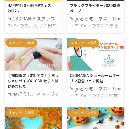
HAPPY420 ~HEMPフェス
ブラックフライデー2020特設
2022~
ページ
YuCBDMANiA スタッフ
Yugeどうも、マネージャ
の Yu です。 4月20日が
ーの Yuge です♪ こちら
やってきました！ 420と
はブラックフライデーの
いうのは「マリファナ」
特設ページになります。
キャンペーン情報
キャンペーン情報
を指す言葉としてたびた
メルマガや Twitter で発
び使われますが、言葉の
信したイベント情報はこ
正確な由来は不明です。
ちらでご確認ください。
2021/3/13
2019/10/10
とはいえ、世界中で
ブラックフライデーとは
National Weed Dayとし
アメリカの祝日である感
【期間限定 20% オフ！】ちっ
CBDMANiA ショールームオー
て、麻のことをありがた
謝祭（11月の第4木曜
ちゃいサイズの CBD セラムは
プン記念フェア開催
じめました
み、お祝いしながら皆で
日）の翌日金曜日のこ
Yugeどうも、マネージャ
Yugeどうも、マネージャ
麻と一緒に楽しむ1年に1
と。アメリカの小売業界
ーの Yuge です♪ この度
ーの Yuge です♪ Greeus
回のお祭りです♪ そこで
で最大規模のセールとな
CBDMANiA のショールー
からお試しサイズの CBD
CBDMANiA でも
り、年末商戦の幕開けを
ム完成に伴いまして、オ
キャンペーン情報
キャンペーン情報
セラム（肌用美容液）が
「HAPPY420 ~HEMPフ
告げるイベント。多くの
ープン記念フェアを開催
発売されました。 先日の
ェス2022~」と銘打っ
企業や商店が大型商戦を
いたします。 8% ポイン
癒しフェアで女性からの