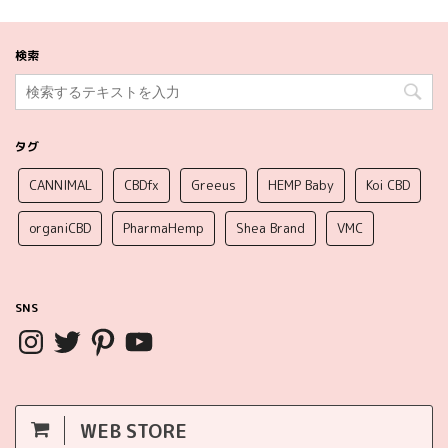
検索
タグ
CANNIMAL
CBDfx
Greeus
HEMP Baby
Koi CBD
organiCBD
PharmaHemp
Shea Brand
VMC
SNS
WEB STORE