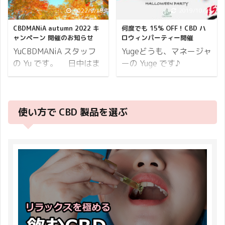
て、採算度外視のキャン
しかけ、黒字になるとい
トバック もれなく
支持をもっとも集め、
2022/9/19
2019/10/25
ペーンを開催いたしま
う解釈からブラックフラ
organiCBD ノベルティ進
Twitter でも話題になっ
す！ それでは詳細の説明
イデー（Black Friday）
呈 最大4,000ポイント +
CBDMANiA autumn 2022 キ
何度でも 15% OFF！CBD ハ
た肌用 CBD コスメ大注
です。 開催期間 限定開
と呼ばれています。 対象
商品プレゼント 上記の通
ャンペーン 開催のお知らせ
ロウィンパーティー開催
目の商品です。 期間限定
催 2022年4 ...
商品 CBDMANiA の全商
りイベント盛りだくさん
YuCBDMANiA スタッフ
Yugeどうも、マネージャ
で何個でも 20% オフと
...
の内容になっているので
の Yu です。 日中はま
ーの Yuge です♪
なり、レビュー投稿をし
お見逃しなく！ それでは
だまだ蒸し暑い日もあり
CBDMANiA では日頃のご
ていただくと1,500ポイ
詳細をご説明いたしま
ますが、夜になると秋の
愛顧に感謝して「 CBD
ントの獲得。 定価4,290
す。 イベント開催概要
兆しが漂いますね。 季節
ハロウィンパーティー 」
円での販売となります
開催期間 2019年10月7
使い方で CBD 製品を選ぶ
の移り変わり。皆様はい
と銘打ち、複数の特典が
が、本キャンペーンを利
日(月)11:00から10月15
かがお過ごしでしょう
受けられる特大キャンペ
用することで実質1,932
日(火)21:00まで。 ※開
か。 秋の夜長をゆったり
ーンを開催いたします！
円でお買い求めいただけ
催期間内での決済完了が
快適に過ごすための準備
キャンペーンの概要はこ
ます。 そういったわけ
対象となります。 ※ ...
をお手伝いをさせてくだ
ちら↯ 9% ポイントバッ
で、この記事でお伝えし
さい。 CBDMANiA
ク 5～15% OFF クーポ
たいことは下記 ...
autumn 2022 キャンペ
ン CBDfx の Tシャツ
ーン と銘打ちキャンペ
CBD グミ 目玉となるの
ーンを開催します。 ま
が 15% OFF クーポンと
ず、開催期間からお伝え
CBDfx の Tシャツです。