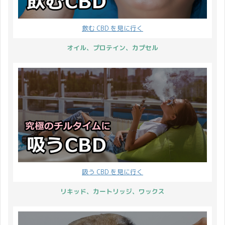
していきます。 開催期間
それでは CBD ハロウィ
43日間開催 2022年9月
ンパーティーの詳細をお
飲む CBD を見に行く
19日(月)から2022年10
伝えしていきましょう。
月31日(月)19:00まで。
開催概要 開催期間 2019
オイル、プロテイン、カプセル
※開催期間内でのご注文
年10月24日 ...
が対象となり ...
吸う CBD を見に行く
リキッド、カートリッジ、ワックス