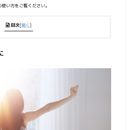
ムの使い方をご覧ください。
目次
[
開く
]
に