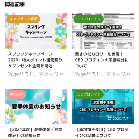
関連記事
キャンペーン情報
CBD プロテイン
2020/3/26
2020/7/11
スプリングキャンペーン
驚きの低カロリーを実現！
2020！特大ポイント還元祭り
CBD プロテインの栄養成分に
＆プレゼント企画を開催
ついて
Yugeどうも、マネージャ
Yugeどうも、マネージャ
ーの Yuge です♪ 2020年
ーの Yuge です♪ 日々の
も4月を迎えて春の陽気
生活において食事は切っ
お知らせ
CBD プロテイン
が感じられるようになっ
ても切り離せないもので
てきました。 学校では新
すよね。 健康的に過ごす
学期が始まり、会社には
ためにはただ食べればい
新社会人が入社し、新た
いというわけではなく、
2021/8/9
2020/7/11
な出会いが多くなるこの
しっかりと栄養バランス
【2021年度】夏季休業（お盆
【添加物不使用】CBD プロテ
季節。 環境が大きく変わ
を考えて食べることが重
休み）のお知らせ
インの品質について