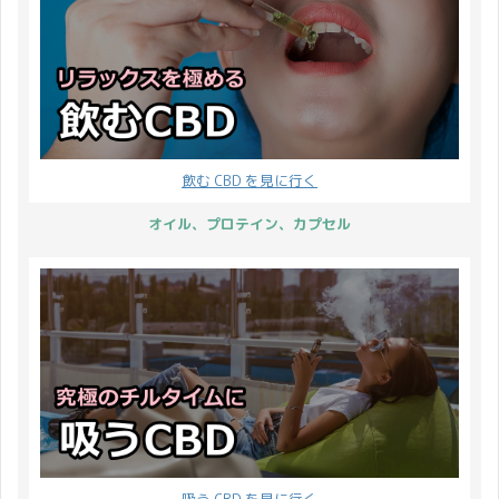
に是非ご利用ください。
何度も発信をしておりま
(月)：休業 8月17日
か？ 本記事で説明しま
CBDMANiA では定期購入
したが、Pharmahemp
(火)：13時まで当日発送
す。 CBD プロテインの
でご利用いただける商品
6.6％オイル 定期便は多
お ...
品質が高い ...
がいくつかございます。
くのお客様にご利用頂い
定期購入は初回から一般
ておりました為ブログで
販売の15%引きとなりま
もこうして発信させてい
す。 4回目以降は20%引
飲む CBD を見に行く
ただきます。 度重なるご
きになるので、CBDを長
連絡となり恐縮でござい
く利用し、体調や心身の
オイル、プロテイン、カプセル
ます。 Pharmahemp
バランスを整えたいかた
6.6％オイル の定期便を
にはオススメのプランで
ご契約のお客様で、まだ
す。 それでは詳細です。
ご覧になっていないかた
ルール CBD製品プレゼン
が居ましたら必ずご一読
ト ...
下さい ...
吸う CBD を見に行く