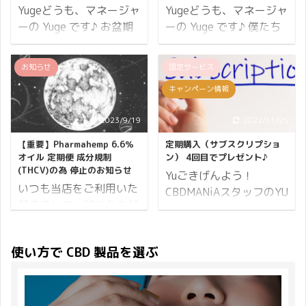
る人も僕のように普段と
要です。 とはいえ、それ
Yugeどうも、マネージャ
Yugeどうも、マネージャ
変わらぬ生活を送ってい
が分かっていても毎食の
ーの Yuge です♪ お盆期
ーの Yuge です♪ 僕たち
る人にも等しく春はやっ
栄養バランスを意識して
間の営業についてお知ら
が生きる上で欠かせない
てきます。 どんな状況で
食事をするのは難しいで
せします。 CBDMANiA
のが食事。 だからこそ口
お知らせ
固定サービス
も CBD 製品は「変化」
すよね。 栄養バランスを
の店舗につきましては
に入れるものは品質にこ
にも「不変」にも役立
考えるときに役立つのが
キャンペーン情報
「コロナ禍での営業につ
だわる人が多いです。 着
ち、僕たちの生活を支え
5大栄養素という考え方
いて」でご案内申し上げ
色料を使用していないも
てくれるもの。 そこで
なのですが、タンパク
2023/9/19
2022/11/25
た通り変わりありませ
のや砂糖・甘味料を避け
CBDMANiA ではひとりで
質、脂質、炭水化物（糖
ん。 この記事ではお盆期
たり、何となく体に悪そ
【重要】Pharmahemp 6.6％
定期購入（サブスクリプショ
も多くの人に CBD 製品
質、食物繊維）、ビタミ
間の配送とメールやお電
うだから添加物を嫌がる
オイル 定期便 成分規制
ン） 4回目でプレゼント♪
をご利用いただきたく思
ン、ミネラルのことを指
(THCV)の為 停止のお知らせ
話での問い合わせ対応に
人もいるでしょう。 人に
Yuごきげんよう！
い、スプリングキャンペ
します。 5大栄養素が不
いつも当店をご利用いた
ついてお知らせします。
よってこだわりはさまざ
CBDMANiAスタッフのYU
ーン202 ...
足することなく摂取でき
だきまして、誠にありが
配送について お盆期間の
まですが、Greeus の
です。 CBDMANiAの定期
てこそ健 ...
とうございます。 タイト
配送業務は下記の通りで
CBD プロテインは多くの
購入商品をご契約のかた
ル通り Pharmahemp
す。 8月12日(木)：13時
人に受け入れてもらえる
へ、4回目のお届け時に
使い方で CBD 製品を選ぶ
6.6％オイル 定期便をご
まで当日発送 8月13日
よう品質にこだわってい
CBD製品をプレゼントし
契約のお客様へのお知ら
(金)：休業 8月14日
ます。 そこで CBD プロ
ています。 定期購入は続
せとさせていただきま
(土)：休業 8月15日
テインがこだわった品質
けるだけお得！この機会
す。 メルマガ・SNS等で
(日)：休業 8月16日
とはどのようなものなの