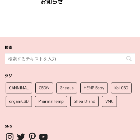
お知らせ
検索
タグ
CANNIMAL
CBDfx
Greeus
HEMP Baby
Koi CBD
organiCBD
PharmaHemp
Shea Brand
VMC
SNS