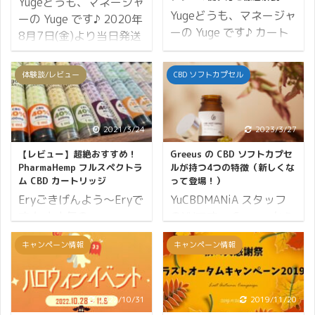
Yugeどうも、マネージャ
Yugeどうも、マネージャ
ーの Yuge です♪ 2020年
ーの Yuge です♪ カート
8月7日(金)より当日発送
リッジやリキッドの CBD
の締め切りと電話お問い
製品を使用する上で欠か
合わせ窓口の受付時間が
体験談/レビュー
CBD ソフトカプセル
せないのが VAPE（電子
変更となります。 現在
タバコ）です。 CBD を
CBDMANiA のショールー
蒸気摂取するなら不可欠
ム（店舗）は新型コロナ
2021/3/24
2023/3/27
なアイテムになりますが
ウイルスの影響で引き続
「種類がたくさんあって
き営業は自粛しています
【レビュー】超絶おすすめ！
Greeus の CBD ソフトカプセ
どれを選べばいいのかわ
PharmaHemp フルスペクトラ
ルが持つ4つの特徴（新しくな
が、ウェブサイトではい
ム CBD カートリッジ
って登場！）
からない」というお声を
つでもお買い物ができま
Eryごきげんよう～Eryで
YuCBDMANiA スタッフ
よくいただきます。 液体
すので是非ともご利用く
す★ 大人気の
のYUです。 Greeus から
を水蒸気化させられるな
ださい。 それでは変更と
PharmaHemp フルスペク
CBD ソフトカプセルがリ
らどのような VAPE を選
なりました発送と電話の
キャンペーン情報
キャンペーン情報
トラム CBD カートリッ
ニューアルして再登場し
んでも大丈夫ですが、今
受付時間についてお知ら
ジに興味が湧いたので試
ました。 CBD含有量が 1
回使い方をお教えするの
せいたします。 当日発送
してみました。 この記事
粒につき10mgと倍増！
は 510規格の ペンバッ
について これまでは14
でご紹介するCBDカート
商品ページでは栄養成分
2022/10/31
2019/11/20
テリーです。 ※2023年
時までのご決済で当日発