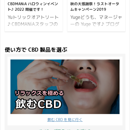
リッジの感想を一言で表
表示や注意事項などを見
1月現在、この記事で使
送をしていましたが、13
CBDMANiA ハロウィンイベン
秋の大感謝祭！ラストオータ
すなら、最高のCBD感に
ることができますが、
用しております MAX
ト♪ 2022 開催です！
ムキャンペーン2019
時までのご決済で当日発
ノックアウト！これは是
CBD ソフトカプセルは一
PEN BATTERY の ...
送とさせて ...
Yuトリックオアトリート
Yugeどうも、マネージャ
非とも試して欲しい逸品
体どういう特徴を持って
♪ CBDMANiAスタッフの
ーの Yuge です♪ ブログ
っ！！ となります。
いるのでしょうか？ そこ
YUです。 今年も
をご覧いただきましてあ
PharmaHemp のジェルワ
で本記事では CBD ソフ
「CBDMANiA ハロウィン
りがとうございます。 こ
ックスをレビューした時
トカプセルの特徴につい
イベント」を開催しま
うしてブログを書くこと
使い方で CBD 製品を選ぶ
と同様に、またしても素
てお伝えします。 では、
す！ 概要はこちらです。
ができているのも、すべ
敵な衝撃を受けたので
ひとつずつ見ていきまし
1部の商品 ポイント20倍
ては CBDMANiA をご利
す。 二言じゃないかとい
ょう。 CBD ソフトカプ
たまにランダムで ポイン
用いただいている皆さま
うツッコミはさておき、
セル最大の特徴は腸で溶
ト31倍！ 魔法の言葉で
のお力添えあってのこと
PharmaHemp のCBDカー
けること CBD ソフトカ
ハロウィンプレゼント そ
と心から感謝しておりま
トリッジについてレビュ
プセルは胃の中では溶け
れでは、CBDMANiA ハロ
す。 そこで CBDMANiA
ーしていきましょう♪ ま
なくて、小腸に到達 ...
ウィンイベント2022の
では日頃の感謝の意を込
ずは実 ...
詳細をお伝えします。 開
めて「秋の大感謝祭！ラ
催期間 10日間開催 2022
ストオータムキャンペー
年10月28日(金)10:00か
ン2019」と銘打ち、複
飲む CBD を見に行く
ら11月6日(日)23:59ま
数の特典が受けられる特
で。 ※開催期間内でのご
大キャンペーンを開催い