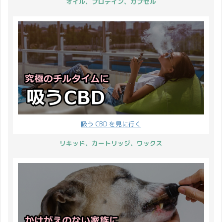
オイル、プロテイン、カプセル
注文が対象となります。
たします！ キャンペーン
続いてポイントについ
の概要はこちら↯ 5～
て。 1部の商品 ポイン
15% OFF クーポン 9%
...
ポイントバック 商品プレ
...
吸う CBD を見に行く
リキッド、カートリッジ、ワックス