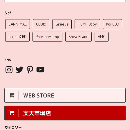
タグ
CANNIMAL
CBDfx
Greeus
HEMP Baby
Koi CBD
organiCBD
PharmaHemp
Shea Brand
VMC
SNS
WEB STORE
楽天市場店
カテゴリー