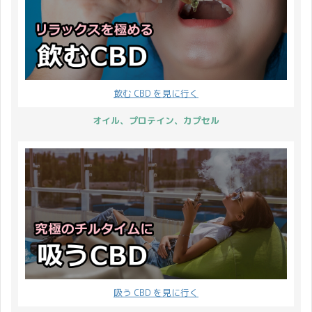
ジでご ...
禁煙サポートキャンペー
開催 【期間限定】もれな
ありがとうございます。
...
く 12% OFF クーポンが
今年も感謝の気持ちを込
もらえるキャンペーン開
めてクリスマスプレゼン
催！ 【期間限定】総額
トをご用意しました。 受
10万ポイント山分けキャ
け取っていただけますと
飲む CBD を見に行く
ンペーン開催！ キャンペ
幸いに存じます。 ドレッ
ーンが3つもあるとやや
ドサンタのプレゼント内
オイル、プロテイン、カプセル
こしくなりそうですが、
容 プレゼント商品は
どのキャンペーンも非常
CBD グミ CBDfx HEMP
にシンプルでわかりやす
GUMMIES AGAVE BERRY
いのでご安心ください。
8CT ...
それ ...
吸う CBD を見に行く