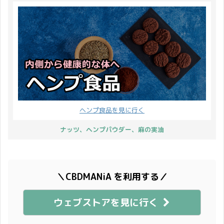
ヘンプ食品を見に行く
ナッツ、ヘンプパウダー、麻の実油
＼CBDMANiA を利用する／
ウェブストアを見に行く