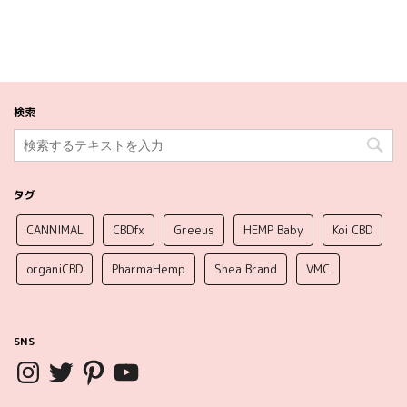
検索
タグ
CANNIMAL
CBDfx
Greeus
HEMP Baby
Koi CBD
organiCBD
PharmaHemp
Shea Brand
VMC
SNS