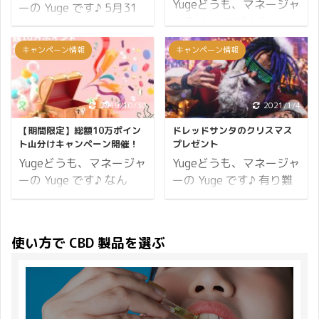
して個人的に誕生月でも
Yugeどうも、マネージャ
塩を 680kg 摂取したら
ーの Yuge です♪ 5月31
あるので笑 大好きな月で
ーの Yuge です♪ Greeus
命を落としてしまいます
日は世界禁煙デーという
す♪ そんな月はじめに、
から CBD プロテイン・
よね？ 680kg を15分で
のはご存じでしたか？
キャンペーン情報
キャンペーン情報
ワクワクするような 新商
CBD セラムに続いて、第
摂取できる量に濃縮した
WHO（世界保健機関）
品をリリース しました♪
3弾となる CBD 製品
ら大抵のものは猛毒にな
により定められていて、
同時に CBDMANiA 2023
『CBD ソフトカプセル』
ってしまいます。 さらに
日本では「SMART LIFE
年 ゴールデンウィークキ
がリリース！ 期間限定で
2019/10/30
2021/1/4
CBD には依存性や耐性は
PROJECT」を立ち上げ
ャンペーン も開催したの
最大50%オフにてご購入
ないと WHO が発表して
て賛同しているのです。
【期間限定】総額10万ポイン
ドレッドサンタのクリスマス
でお知らせいたします！
いただけます♪ それでは
いて、副作用もほとんど
厚生労働省では5月31日
ト山分けキャンペーン開催！
プレゼント
大人気のニコちゃんグミ
詳細です。 CBD ソフト
ないことがわかっている
から6月6日を禁煙週間と
Yugeどうも、マネージャ
Yugeどうも、マネージャ
から、「NIGHT」 ...
カプセルのご予約ページ
のです。 ...
定めています。 この機会
ーの Yuge です♪ なん
ーの Yuge です♪ 有り難
CBD 含有量：150mg 内
に禁煙を始める人が多い
と！！ 11月も始まった
いことに CBDMANiA は2
容量：30粒 価格：2,980
ということで、
ばかりなのに CBDMANiA
度目のクリスマスを迎え
円（税込） 商品を見に行
CBDMANiA でも禁煙する
では第3弾となるキャン
られました。 こうしてブ
使い方で CBD 製品を選ぶ
く CBD 含有量：600mg
人を応援します！ キャン
ペーンの開催です。 開催
ログでご報告できるの
内容量：120粒 価格：
ペーンの概要はこちら ↯
中のキャンペーン 11月
も、日ごろよりご愛顧い
9,800円（税込） 商品を
ポイント8倍 禁煙サポー
11日までの11日間！
ただいているお客さまの
見に行く CBD ソフトカ
トプロジェクト 必ずもら
11％オフ＆11％ポイン
おかげです。 いつも当店
プセルはそれぞれのペー
えるプレゼント それでは
トバックのイレブン祭り
をご利用いただきまして