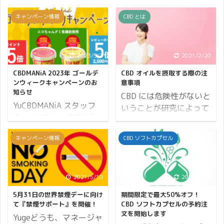
キャンペーン情報
CBD とは
2023/5/2
2021/2/20
CBDMANiA 2023年 ゴールデ
CBD オイルを摂取する際の注
ンウィークキャンペーンのお
意事項
知らせ
CBD には危険性がないと
YuCBDMANiA スタッフ
いうことが研究によって
の Yu です。 5月に入
明らかにされています。
りました。 藤棚の見事さ
それ以前に大麻には現実
キャンペーン情報
CBD ソフトカプセル
に、思わず足を止めて見
的な致死量はないので
入ってしまう季節です。
す。 もちろん短時間のう
そしてゴールデンウィー
ちに大量摂取をしたら死
ク真っただ中です。 皆さ
2021/5/10
2020/7/11
に至るそうですが、大麻
まいかがお過ごしでしょ
の場合は15分以内に
5月31日の世界禁煙デーに向け
期間限定で最大50%オフ！
うか。 5月は辛い花粉症
680kg といわれていま
て『禁煙サポート』を開催！
CBD ソフトカプセルの予約注
が終了するシーズン、そ
文を開始します
す。 例えば15分以内に
Yugeどうも、マネージャ