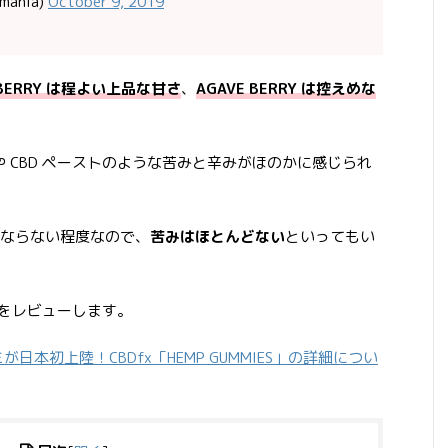
mania)
October 9, 2019
D BERRY は程よい上品な甘さ
、
AGAVE BERRY は控えめな
や CBD ペーストのような苦みと辛みがほのかに感じられ
ならない程度なので、
苦みはほとんどない
といってもい
グミをレビューします。
ミが日本初上陸！CBDfx「HEMP GUMMIES」の詳細につい