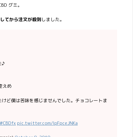
CBD グミ。
してから注文が殺到
しました。
た♪
甘さ控えめ
たけど僕は苦味を感じませんでした。チョコレートま
#CBDfx
pic.twitter.com/IpFpceJNKa