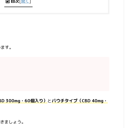
目次
[
開く
]
しめます。
D 300mg・60個入り）
と
パウチタイプ（CBD 40mg・
きましょう。