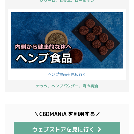
クリーム、セラム、ロールオン
ヘンプ食品を見に行く
ナッツ、ヘンプパウダー、麻の実油
＼CBDMANiA を利用する／
ウェブストアを見に行く