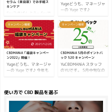
セラム（美容液）でお手軽ス
安全なのでしょうか？ こ
CBDMANiA のラインナッ
Yugeどうも、マネージャ
キンケア
の記事では、妊娠中や授
プに加わるのが
ーの Yuge です♪
Eryごきげんよう～Eryで
乳中の女性が辛い症状を
Terpenes（テルペン）が
CBDMANiA は今年も「ハ
す★ Shea BrandのCBDセ
感じている時の緩和ケア
含まれた CBD リキッド
ロウィンキャンペーン」
ラムが気になって使用し
キャンペーン情報
キャンペーン情報
のために、CBD製品を使
です。 CBDfx のテルペ
を開催します。 キャンペ
てみました。 このCBDセ
用することが本当に安全
ンオイルは CBD リキッ
ーンの概要はこちら ↯
ラムは昼も夜も使える美
かどうか調べました。 ご
ドである CBDfx のオフ
ポイント10倍 必ずもら
容液なので、化粧水の後
2021/12/26
2023/5/19
自身やご家族、お友達な
ィシャルサイトを見てみ
えるプレゼント レビュー
に数滴塗れば普段よりも
どあなたの大切な人の妊
ると「CBD Terpenes Oi
ポイント5倍（2,500ポ
CBDMANiA「福袋キャンペー
CBDMANiA 5月のポイントバ
お肌の調子がワンランク
娠や授乳時に参考にして
...
イント） それではハロウ
ン2022」開催！
ック 520 キャンペーン
UPすること間違いなし！
いただくための記事とな
ィンキャンペーン 2021
Yugeどうも、マネージャ
YuCBDMANiA スタッフ
お部屋に一本置いてある
ります。 妊娠中のCBDの
の詳細をお伝えします。
ーの Yuge です♪ 今年も
のYUです。 5月中旬なの
だけで、なんだかおしゃ
摂取は本当に ...
開催期間 11日間開催
福袋を販売します。
に、全国で暑い日が続き
れにも見える嬉しい製品
2021年10月20日
CBDMANiA 渾身の福袋に
ますね。 体調など崩され
となっています。 まず
(水)10:00から10月31日
なっているのでご期待く
ていませんでしょうか？
は、Shea BrandのCBDセ
使い方で CBD 製品を選ぶ
(日)23:59まで。 ※開催
ださい。 限定50個で
私は冷えすぎるエアコン
ラムを使ってみた感想か
期間内でのご注文が対象
す。 それでは福袋キャン
が苦手ですがそんなこと
らご紹介です↓ Shea
となります。 続いてポイ
ペーンの詳細をお伝えし
も言っていられないくら
Brand CBD セラムを使っ
ントについて。 ポイント