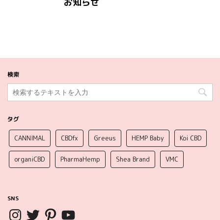
お知らせ
検索
タグ
CANNIMAL
CBDfx
Greeus
HEMP Baby
Koi CBD
organiCBD
PharmaHemp
Shea Brand
VMC
SNS