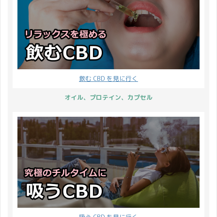
ます。 開催期間 完売す
いのうだるような暑さに
てみての感想 まず見た目
10倍 小計に対して 10%
るまで開催 2021年12月
早くもバテ気味です…。
ですがリゾート地をイメ
分の ...
27日(月)から福袋が完売
水分補給は忘れないよう
ージするようなどこかワ
するまで。 2022年1月5
にしてくださいね！ 気温
クワクするパッ ...
日から順次発送予定で
の変動が激しいと心身の
す。 続いてポイントにつ
バランスが崩れやすいな
いて。 ポイント10倍 小
ぁと感じます。 そんな時
飲む CBD を見に行く
計に対して 10% 分のポ
は CBD 製品をいつもよ
イントが付与されます。
り多く摂取して、リラッ
オイル、プロテイン、カプセル
例） 税込10,000円のご
クスする時間を意識的に
購入で1,000円分のポイ
作るようにするのはいか
ント獲得。 保有ポイント
がでしょうか？ 梅雨前な
をご使用に ...
のに暑さにやられちゃう
そんな時期に CBD ...
吸う CBD を見に行く