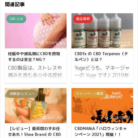
関連記事
CBD とは
製品情報
2019/9/30
2021/2/6
妊娠中や授乳期にCBDを摂取
CBDfx の CBD Terpenes（テ
するのは安全？NG？
ルペン）とは？
CBD製品は、ストレスや
Yugeどうも、マネージャ
痛みを含むあらゆる症状
ーの Yuge です♪ 2019年
を感じている人々に愛用
もっとも知名度を上げた
されています。うつ病な
CBDメーカーといっても
体験談/レビュー
キャンペーン情報
どの気分障害からてんか
過言ではない「CBDfx」
んやニキビを含む肌トラ
ですが、CBDMANiA では
ブルなど、さまざまな症
CBD オイル、CBD バー
2021/5/3
2021/10/20
状を期待することができ
ム、CBD グミなど多数の
るCBDですが、妊娠中や
CBD 製品を取り扱ってい
【レビュー】昼夜問わずお任
CBDMANiA「ハロウィンキャ
授乳中の女性にとっても
ます。 そして今回
せあれ！Shea Brand の CBD
ンペーン 2021」開催！！