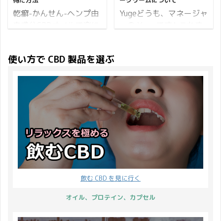
得た方法
ークリームについて
の独立記念日にペット用
のと考えること。 空＝空
ジェクト ポイント20倍
した季節は CBGで明るく
CBDオイルが必須になる
間エネルギー 風＝ ...
乾癬-かんせん-ヘンプ由
Yugeどうも、マネージャ
の商品 必ずもらえるプレ
CBNで元気に CBDで整え
理由 7月 ...
来成分CBDオイルで楽に
ーの Yuge です♪ これま
ゼント それでは母の日キ
て 気持ちも体調もCBD製
なることを知ったらあな
での CBD 製品はオイル
ャンペーンの詳細をお伝
品で、フラットな毎日を
たは試してみたいです
に始まり、ペースト、リ
えします。 開催期間 17
送れたら最高ですよね♪
使い方で CBD 製品を選ぶ
か？ 乾癬にほとほと嫌気
キッド、ワックスと選べ
日間開催 2021年4月23
6月は父の日もあるので
がさしているあなたへ。
る種類が増えてきまし
日(金)10:00から5月9日
父の日＆暑気払いキャン
ここに私の実体験を記録
た。 中でも CBD コスメ
(日)23:59まで。 ※開催
ペーン2022 と銘打ち
しておきます。 最近では
とでもいいましょうか、
期間内でのご注文が対象
この時期を優雅に気楽に
道端アンジェリカさんが
バームやリップ、フェイ
となります。 続いてポイ
過ごして頂きたいと考え
自身の乾癬を公表した
スマスクなどスキンケア
...
ています。 開催期間 28
り、ヒャダインさんが乾
用品も見かけるようにな
日 ...
癬のテーマソング「晴れ
りましたよね。 そこでご
ゆく道」を作ってニュー
紹介したいのがビューテ
スになったりして知られ
ィーライフプランナーで
飲む CBD を見に行く
るようになってきた皮膚
ある、Mariko Mochizuki
の疾患 乾癬 ですが、
さんが開発した CBD ク
オイル、プロテイン、カプセル
私も乾癬患者です。 私は
リームです。 土屋アンナ
早々にCBDと出会い症状
さん、郷ひろみさん、内