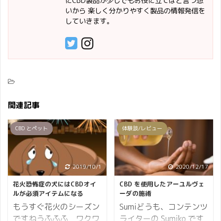
にCBD製品が少しでもお役に立てばと言う想
いから 楽しく分かりやすく製品の情報発信を
していきます。
関連記事
CBD とペット
体験談/レビュー
2019/10/1
2020/12/17
花火恐怖症の犬にはCBDオイ
CBD を使用したアーユルヴェ
ルが必須アイテムになる
ーダの施術
もうすぐ花火のシーズン
Sumiどうも、コンテンツ
ですねうふふふ ワクワ
ライターの Sumiko です