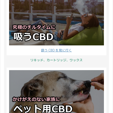
が落ち着いたので今とな
田有紀さんなどのメイク
っては過去形ですが。 乾
アップを担当するなど、
癬を知らない方の為に 乾
美を追求する活動は多岐
癬って知ってますか？ 国
に ...
内の乾癬患 ...
吸う CBD を見に行く
リキッド、カートリッジ、ワックス