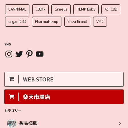
CANNIMAL
CBDfx
Greeus
HEMP Baby
Koi CBD
organiCBD
PharmaHemp
Shea Brand
VMC
SNS
WEB STORE
楽天市場店
カテゴリー
製品情報