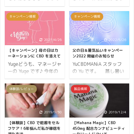
クしますねぇ！ そんなあ
♪ 先日「アーユルヴェー
なたがワクワクしている
ダ・カンナビノイドセラ
キャンペーン情報
キャンペーン情報
一方そのころ…あ、あ
ピスト講座」にオンライ
れ…？ 愛犬がブルブル震
ンで参加しました。 その
えている… 『え？どうし
中でバスティ体験とセル
2021/4/26
2022/5/26
たのかしら？うちの子震
フケア方法として実技の
えてる…もしかして花火
講座があったのです。 今
【キャンペーン】母の日はカ
父の日＆暑気払いキャンペー
が怖いのかしら？』 そ
回は CBD を使用したア
ーネーションに CBD を添えて
ン2022 開催のお知らせ
う！そうなのです！ 雷
ーユルヴェーダの施術に
Yugeどうも、マネージャ
YuCBDMANiA スタッフ
や、花火、風船が割れる
ついてお伝えします。 ま
ーの Yuge です♪ 今年の
の Yu です。 蒸し暑い
音などの大きな音がワン
ずはアーユルヴェーダの
母の日は CBD を贈って
日が増えてきました。関
ちゃんは苦手ですよね。
五大元素から見ていきま
みてはいかがでしょう
東は6月上旬から梅雨入
体験談/レビュー
製品情報
そんなワンちゃんに朗報
しょう。 アーユルヴェー
か？ CBDMANiA では母
りの予定だそうです。 季
です！ 花火シーズンを快
ダの五大元素 アーユルヴ
の日に CBD 製品をプレ
節の変わり目でもあるの
適に過ごすアイテム
ェーダの基本理念として
ゼントするという人を応
で心身ともに体調を崩し
2019/9/30
2019/12/4
CANNIMAL（カンニマ
とても面白いなと思った
援します♪ キャンペーン
やすい時期でもありま
ル）のCBDオイルをご紹
のが、人間と地球を同じ
の概要はこちら↯ ポイン
す。 皆さまいかがお過ご
【体験談】CBD で乾癬をセル
【Mahana Magic】CBD
介いたします。 7月4日
要素で構成されているも
ト8倍 CBD サポートプロ
しでしょうか？ じめじめ
フケア！6年悩んだ私が確信を
450mg 配合カンナビューティ