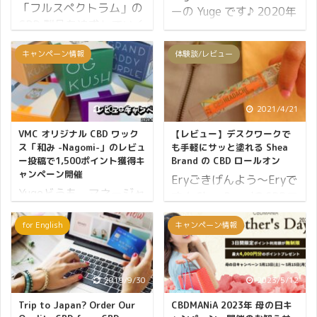
「フルスペクトラム」の
ーの Yuge です♪ 2020年
CBD 製品を追求していく
9月から Instagram のア
と、必ずといって良いほ
カウントで始めた CBD
キャンペーン情報
体験談/レビュー
ど出てくるテルペンとい
プロテインダイエットで
う言葉。 テルペンはCBD
すが、この度フォロワー
オイルにおいて重要な役
が1,500人を突破しまし
割を担う成分でもありま
2020/7/15
2021/4/21
た。 そこでフォロワー
す。それではテルペンと
1,500人を記念して、
VMC オリジナル CBD ワック
【レビュー】デスクワークで
いうのは一体どういった
CBD プロテインがスペシ
ス「和み -Nagomi-」のレビュ
も手軽にサッと塗れる Shea
ものなのでしょうか？ テ
ー投稿で1,500ポイント獲得キ
Brand の CBD ロールオン
ャルプライスでご購入で
ャンペーン開催
ルペンとは？ 植物などに
Eryごきげんよう～Eryで
きるキャンペーンを開催
Yugeどうも、マネージャ
よって作り出される生体
す★ Shea BrandのCBDロ
します。 Instagram アカ
ーの Yuge です♪ VMC オ
物質 テルペン
ールオンに興味がわいた
ウント（dread_runner）
リジナル CBD ワックス
for English
キャンペーン情報
（terpene）はイソプレ
ので使ってみました。
今はフィットネスクラブ
「和み -Nagomi-」を販
ン※1を構成単位とする
CBDロールオンは、サッ
に通ってウエイトトレー
売開始してから多くの方
炭素水素※2となり、植
と塗りたい時やデスクワ
ニングをしているのでボ
にお買い求めいただいて
物や昆虫、菌類などによ
ークに最適です☆ 持って
2019/9/30
2023/5/12
ディメイクが強めのアカ
おります。 おかげさまで
って作り出される生体物
いるだけでおしゃれに見
ウントです。 とはいえ、
Trip to Japan? Order Our
CBDMANiA 2023年 母の日キ
「ディスティレート CBD
質※3となります。
えて、使ってみても嬉し