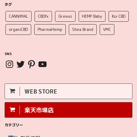
タグ
CANNIMAL
CBDfx
Greeus
HEMP Baby
Koi CBD
organiCBD
PharmaHemp
Shea Brand
VMC
SNS
WEB STORE
楽天市場店
カテゴリー