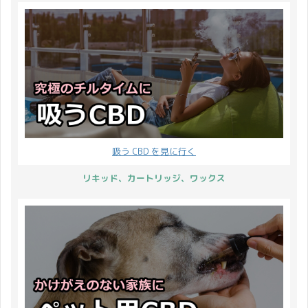
ますので母の日プレゼン
トにピッタリですね♪ 今
年はお花にプラスして
CBD 製品を添えて 大 ...
吸う CBD を見に行く
リキッド、カートリッジ、ワックス