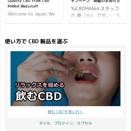
今でも起床時と就寝前に
Quality CBD from CBD
ャンペーン 開催のお知らせ
ワックス」も「テルペン
※1）二重結合を2つ持つ
い製品となっています。
MANiA Website!!!
...
YuCBDMANiA スタッフ
配合 CBD ワックス」も
炭化水素 ※2）炭素原子
まずは、CBDロールオン
Welcome to Japan, We
の 優（Yu） です。 5
人気ランキングへ食い込
と水素原子だけでできた
の使い心地からご紹介で
bet it has been a long,
月の第2日曜日は母の日
むほどのご注文をいただ
化合物 ※3 ...
す。 Shea Brand CBD ロ
hectic flight for you. To
です。 お母さんをねぎら
きました。 そこで3点お
ールオンの使い心地
make your trip to a
い感謝の気持ちを伝える
買い上げでもう1点プレ
使い方で CBD 製品を選ぶ
Shea BrandのCBDロール
memorable one, the
日ですが、起源は世界中
ゼント（さらに Quaser
オンは、手軽に使える最
least thing you need is
で様々です。 母の日の起
のコイル3つ）キャンペ
高のアイテムです。 パッ
the annoying jet-lag!
源として有力なのがアメ
ーンを開催している今
ケージはオリエンタルな
Why not taking some
リカで、 南北戦争時代に
に、レビュー投稿キャン
カラフルなデザインにな
CBD products? So that
敵味方問わずに負傷兵の
ペーンも同時開催しちゃ
っており、男女問わずユ
you can eliminate the
ケアをしていた女性が亡
います♪ 期間中のレビュ
ニセックスで持 ...
jet-lag and have a
くなった後、娘が母を偲
ー投稿でなんと1,5 ...
wonderful night ...
んでカーネーションを贈
ったことが始まりとされ
ています。 カーネーショ
飲む CBD を見に行く
ンの花言葉は「無垢で深
い愛」「母への愛」「尊
オイル、プロテイン、カプセル
敬」「感謝」などを表し