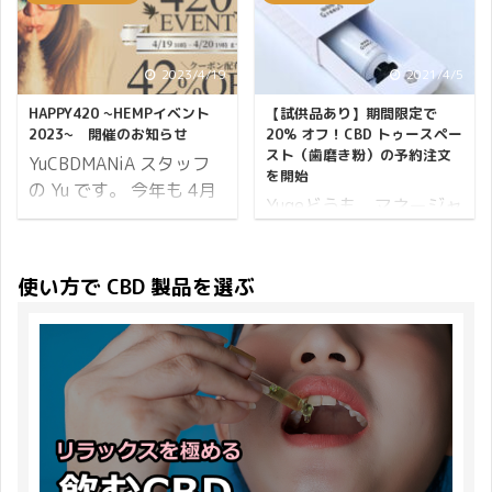
か、、 心中お察ししま
ピーバレンタイン企画の
テインが熱いんです！ モ
入ってしまう季節です。
す。Natsu そこで
内容 プレゼント商品は
デルさんのダイエットの
そしてゴールデンウィー
CBDMANiA では増税前の
CBD グミ CBDfx HEMP
イメージとして思い浮か
ク真っただ中です。 皆さ
2023/4/19
2021/4/5
プレゼントキャンペーン
GUMMIES MIXED BERRY
ぶのが食べないダイエッ
まいかがお過ごしでしょ
を緊急開催することに決
HAPPY420 ~HEMPイベント
【試供品あり】期間限定で
8CT 商品ページを確認す
トですが、今やこのよう
うか。 5月は辛い花粉症
定いたしました！！ それ
2023~ 開催のお知らせ
20% オフ！CBD トゥースペー
る 1粒に 5m ...
なダイエットを行なって
が終了するシーズン、そ
スト（歯磨き粉）の予約注文
では【緊急開催】増税前
YuCBDMANiA スタッフ
を開始
いるモデルは少ないとい
して個人的に誕生月でも
のプレゼントキャ ...
の Yu です。 今年も 4月
Yugeどうも、マネージャ
います。 食べないダイエ
あるので笑 大好きな月で
20日がやってきます！
ーの Yuge です♪ Greeus
ットは筋肉の減少で逆に
す♪ そんな月はじめに、
420（フォートゥエンテ
から『CBD トゥースペー
痩せにくくなるだけでは
ワクワクするような 新商
ィ）は、「マリファナ」
使い方で CBD 製品を選ぶ
スト』がリリースとなり
なく、健康なお肌や髪な
品をリリース しました♪
を指す言葉として使われ
ます！ CBDMANiA では4
どを維持する栄養素まで
同時に CBDMANiA 2023
ることがあります。 調べ
月5日より予約注文の受
不足してしまいます。 近
年 ゴールデンウィークキ
るとたくさんの説があり
付を開始。 販売を記念し
年、最も注目されている
ャンペーン も開催したの
ます。 カリフォルニア州
て 20% オフでご提供い
のがプロテインと適切な
でお知らせいたします！
の高校の生徒たちが、放
たします。 それでは詳細
エクササイズやトレーニ
大人気のニコちゃんグミ
課後の4時20分に大麻を
です。 CBD トゥースペ
ングによるボディメイク
から、「NIGHT」 ...
吸うために集合していた
ーストのご予約ページ
です。 そこで本記事 ...
ことから由来していると