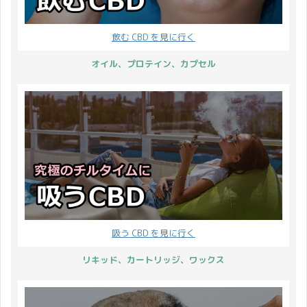
CBD トゥースペーストの
いう説があったり… カナ
商品ページをご案内しま
ダのある土地に大麻が自
す。 Greeus CBD
飲む CBD を見に行く
生していて、後に整備さ
TOOTHPASTE 100mg ヘ
れたそこの道が
オイル、プロテイン、カプセル
ンプ由来のCBD（カンナ
Highway420 という名だ
ビジオール）でいつも口
ったことが由来という説
の中を清潔に保つことが
があったり… 話を聞いて
できます。国産無添加麻
いるだけでとても面白い
炭パウダーが臭いや汚 ...
です！ 現在で ...
吸う CBD を見に行く
リキッド、カートリッジ、ワックス