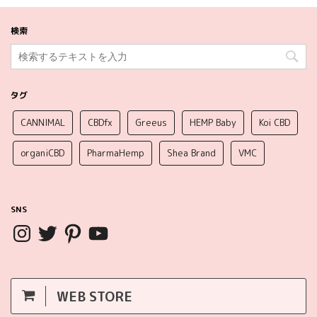
検索
タグ
CANNIMAL
CBDfx
Greeus
HEMP Baby
Koi CBD
organiCBD
PharmaHemp
Shea Brand
VMC
SNS
WEB STORE