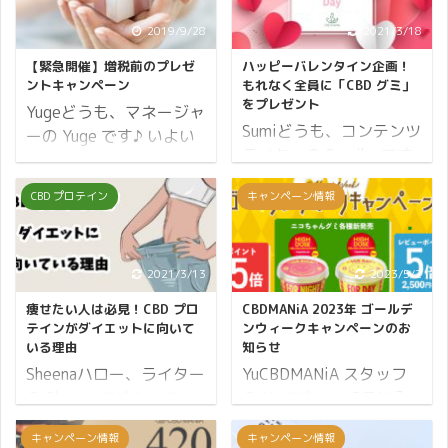
2019/9/28
2021/3/18
【緊急開催】増税前のプレゼ
ハッピーバレンタイン企画！
ントキャンペーン
もれなく全員に「CBD グミ」
をプレゼント
Yugeどうも、マネージャ
Sumiどうも、コンテンツ
ーの Yuge です♪ いよい
ライターの Sumiko です
よ増税も目前に迫ってき
♪ 2月14日はバレンタイ
ました。 消費税を 10%
CBD プロテイン
キャンペーン情報
ンデー♪ 世界各地でカッ
も払わなければならない
プルの愛の誓いの日とさ
現実に頭がクラクラしま
れていて、日本ではチョ
すが、そうはいっても買
コレートを贈る習慣にな
2021/3/13
2023/5/2
い物というのは生きる上
っていますよね。 そこで
で切り離しにくいもので
痩せたい人は必見！CBD プロ
CBDMANiA 2023年 ゴールデ
CBDMANiA では日頃のご
すよね。 2% も増税され
テインがダイエットに向いて
ンウィークキャンペーンのお
愛顧に感謝の意を込めま
いる理由
知らせ
ることでストレスを感じ
して、チョコレートでは
Sheenaハロー、ライター
YuCBDMANiA スタッフ
たり、心が穏やかではな
ないけれど CBD グミを
の Sheena です♪ ハロ
の Yu です。 5月に入
くなってしまったりもす
プレゼントいたします！
ー、ライターのSheenaで
りました。 藤棚の見事さ
るのではないでしょう
キャンペーン情報
キャンペーン情報
それでは詳細です。 ハッ
す♪ 突然ですが、今プロ
に、思わず足を止めて見