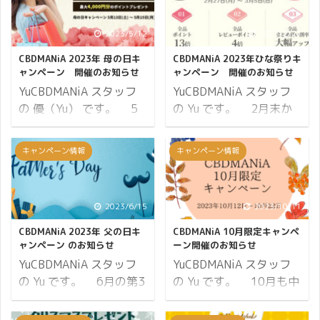
2023/5/12
2023/2/27
CBDMANiA 2023年 母の日キ
CBDMANiA 2023年ひな祭りキ
ャンペーン 開催のお知らせ
ャンペーン 開催のお知らせ
YuCBDMANiA スタッフ
YuCBDMANiA スタッフ
の 優（Yu） です。 5
の Yu です。 2月末か
月の第2日曜日は母の日
ら春気分♪ CBDMANiA で
です。 お母さんをねぎら
は、CBDMANiA 2023年
キャンペーン情報
キャンペーン情報
い感謝の気持ちを伝える
ひな祭りキャンペーン
日ですが、起源は世界中
と銘打ち本日より開催し
で様々です。 母の日の起
ます♪ ひな祭りは「桃の
2023/6/15
2023/10/11
源として有力なのがアメ
節句」とも言われ、女の
リカで、 南北戦争時代に
子の健やかな成長を願う
CBDMANiA 2023年 父の日キ
CBDMANiA 10月限定キャンペ
敵味方問わずに負傷兵の
特別なイベントです。 最
ャンペーン のお知らせ
ーン開催のお知らせ
ケアをしていた女性が亡
近は皆が楽しめるようス
YuCBDMANiA スタッフ
YuCBDMANiA スタッフ
くなった後、娘が母を偲
ーパーやコンビニなどで
の Yu です。 6月の第3
の Yu です。 10月も中
んでカーネーションを贈
も、ひな祭り関連の商品
日曜日は父の日です。 今
旬となり、朝晩は肌寒く
ったことが始まりとされ
を目にするようになって
年は6月18日となりま
なってきた地域が多いよ