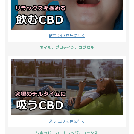
あるので笑 大好きな月で
たは上手にセルフケアが
す♪ そんな月はじめに、
できていますでしょう
ワクワクするような 新商
か？ CBD で風邪が治っ
品をリリース しました♪
たりはしませんが日々の
同時に CBDMANiA 2023
セルフケアとして健康維
年 ゴールデンウィークキ
飲む CBD を見に行く
持に一役買ってくれま
ャンペーン も開催したの
す。 そこで CBDMANiA
オイル、プロテイン、カプセル
でお知らせいたします！
では『クリスマスプレゼ
大人気のニコちゃんグミ
ントキャンペーン』と題
から、「NIGHT」 ...
してプレゼントを ...
吸う CBD を見に行く
リキッド、カートリッジ、ワックス