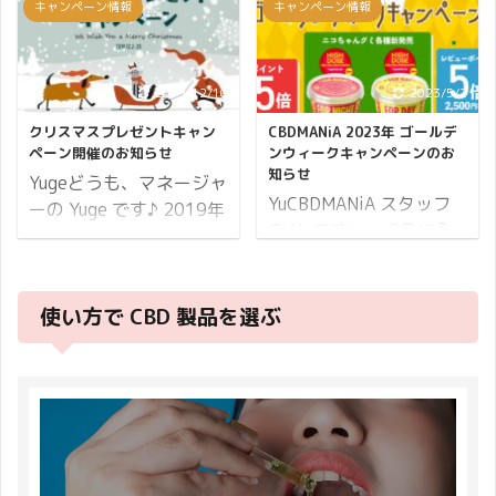
キャンペーン情報
キャンペーン情報
ています。 カーネーショ
きました。 明るい季節が
す。 父をねぎらい感謝の
うです。 お住まいのエリ
ンの花言葉は「無垢で深
訪れた気分になるので 私
気持ちを伝える日です、
アにもよると思います
い愛」「母への愛」「尊
個人的に大好きなイベン
思い思いに過ごされるこ
が、東京は寒暖の差が激
2019/12/10
2023/5/2
敬」「感謝」などを表し
トの1つです。
とでしょう♪ 父の日の起
しく体調を崩している人
ますので母の日プレゼン
CBDMANiAのキャンペー
源として有力なのがアメ
が周りに増えてきていま
クリスマスプレゼントキャン
CBDMANiA 2023年 ゴールデ
トにピッタリですね♪ 今
ンも、もちろんどなたで
リカで、第一次世界大戦
す。 この時期は体調にお
ペーン開催のお知らせ
ンウィークキャンペーンのお
知らせ
年はお花にプラスして
も参加出来ます♪ 春の訪
時代に敵味方問わずに戦
気をつけください。 食欲
Yugeどうも、マネージャ
CBD 製品を添えて 大 ...
れを ...
YuCBDMANiA スタッフ
死した兵士であった父を
の秋は美味しい食べ物で
ーの Yuge です♪ 2019年
の Yu です。 5月に入
追悼するために 娘がバラ
温まりたいですね。 ヘン
も12月を迎えて冬本番と
りました。 藤棚の見事さ
を贈ったことが始まりと
プシードオイルとヘンプ
なってまいりました。 東
に、思わず足を止めて見
されています。 バラの花
シードナッツは、加熱す
京では妙に暖かい日があ
入ってしまう季節です。
言葉は「愛情」「尊敬」
ると必須脂肪酸が壊れて
使い方で CBD 製品を選ぶ
ったり冬らしく寒さが厳
そしてゴールデンウィー
「感謝」「勇気」など、
しまうので NG ですが
しい日があったりと、寒
ク真っただ中です。 皆さ
父の日プレゼントにもピ
熱々の食べ物にかけるこ
暖差で体調を崩しやすい
まいかがお過ごしでしょ
ッタリだと思います。 そ
とは全く問題ありません
状況が続いています。 し
うか。 5月は辛い花粉症
んなバラにプラスして
♪ ヘンプ食品でお手軽に
っかりと体調管理をしな
が終了するシーズン、そ
CBD 製品を添え 大切な
栄養を補って毎日を健や
いとすぐに風邪をひいて
して個人的に誕生月でも
家族に感謝の気持 ...
かにお過ごしください ...
しまいそうですが、あな