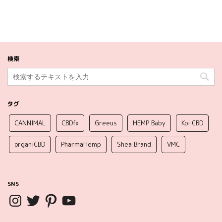
検索
タグ
CANNIMAL
CBDfx
Greeus
HEMP Baby
Koi CBD
organiCBD
PharmaHemp
Shea Brand
VMC
SNS