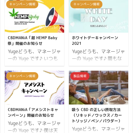
から『CBD トゥースペー
キャンペーン情報
キャンペーン情報
ャンペーン」と銘打っ
ースペースト』が販売開
えします。 開催期間 17
スト』がリリースとなり
て、採算度外視の420キ
始となりました！ 予約販
日間開催 2021年4月23
ます！ CBDMANiA では4
ャンペーンを開催いたし
売を開始した直後からた
日(金)10:00から5月9日
月5日より予約注文の受
ます！ それでは詳細の説
くさんのご注文をいただ
2021/3/15
2021/3/5
(日)23:59まで。 ※開催
付を開始。 販売を記念し
明です。 開催期間 限定
き、人気 CBD ランキン
期間内でのご注文が対象
CBDMANiA「超 HEMP Baby
ホワイトデーキャンペーン
て 20% オフでご提供い
開催 2021年4月19日
グでは初登場1位を獲
となります。 続いてポイ
祭」開催のお知らせ
2021
たします。 それでは詳細
(月)14:20から4月20日
得。 2位にトリプルスコ
...
Yugeどうも、マネージャ
Yugeどうも、マネージャ
です。 CBD トゥースペ
(火 ...
アを付ける人気ぶりとな
ーの Yuge です♪ いつも
ーの Yuge です♪ 間もな
ーストのご予約ページ
っています。 すでにお手
CBDMANiA をご利用いた
くホワイトデーを迎えま
CBD トゥースペーストの
元に届いて実際に使用な
だきまして誠にありがと
す。 バレンタインデーに
商品ページをご案内しま
キャンペーン情報
製品情報
さっている方もいらっし
うございます。 日頃のご
チョコレートをもらった
す。 Greeus CBD
ゃるでしょう。 かくいう
愛顧に感謝して「超
人はそのお返しとして、
TOOTHPASTE 100mg ヘ
僕も発売日に購入して使
HEMP Baby 祭」と銘打
そうじゃない人は日頃の
ンプ由来のCBD（カンナ
っていることはメルマガ
2021/2/16
2021/2/13
ち、複数の特典が受けら
感謝の気持ちを込めて贈
ビジオール）でいつも口
でお送りした通りです。
れる特大キャンペーンを
り物をしてみてはいかが
CBDMANiA「アメシストキャ
吸う CBD の正しい摂取方法
の中を清潔に保つことが
黒い歯磨き粉ははじめて
開催いたします！ キャン
でしょうか？ CBDMANiA
ンペーン」開催のお知らせ
（リキッド／ワックス／カー
できます。国産無添加麻
だから何だか変な感じが
トリッジ／ペン／パウダー）
ペーンの概要はこちら↯
では「ホワイトデーキャ
Yugeどうも、マネージャ
炭パウダーが臭いや汚 ...
するけど、使用感は磨き
Yugeどうも、マネージャ
ポイント12倍 レビュー
ンペーン2021」と銘打
ーの Yuge です♪ 僕は天