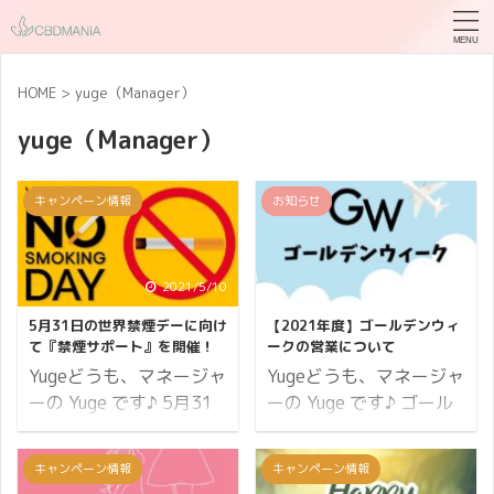
HOME
>
yuge（Manager）
yuge（Manager）
キャンペーン情報
お知らせ
2021/5/10
2021/4/26
5月31日の世界禁煙デーに向け
【2021年度】ゴールデンウィ
て『禁煙サポート』を開催！
ークの営業について
Yugeどうも、マネージャ
Yugeどうも、マネージャ
ーの Yuge です♪ 5月31
ーの Yuge です♪ ゴール
日は世界禁煙デーという
デンウィークの営業につ
のはご存じでしたか？
いてお知らせします。
キャンペーン情報
キャンペーン情報
WHO（世界保健機関）
CBDMANiA の店舗につき