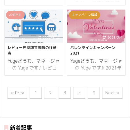
終わった後の ...
ーの Yuge です♪ 蒸気摂
投稿で20%バック 必ず
ち、日本独自のイベント
然石が好きでいくつも持
取の CBD 製品は飲むタ
もらえるプレゼント それ
をサポートさせていただ
っていたりします。 2月
お知らせ
キャンペーン情報
イプや塗るタイプと比べ
では「 超 HEMP Baby
きます♪ それでは詳細を
の誕生石はアメシスト
て使い方が少し難しいで
祭」の詳細をお伝えしま
ご覧ください。 開催期間
（AMETHYST）なんです
す。 とはいえ、コツさえ
す。 開催期間 35日間開
10日間開催 2021年3月5
が、この石がどのような
掴んでしまえば息を吸う
2022/4/28
2021/3/4
催 2021年3月15日
日(金)10:00から3月14
言葉を持っているかご存
くらい簡単になるのでご
(月)10:00から4月18日
日(日)23:59まで。 ※開
じですか？ 実は「心の平
レビューを投稿する際の注意
バレンタインキャンペーン
安心ください♪ 基本的に
(日)23:59まで。 ※開 ...
催期間内でのご注文が対
和」という意味を持ち、
点
2021
は吸って吐くだけで問題
象となります。 ...
心の苦痛、心配事、怒り
Yugeどうも、マネージャ
Yugeどうも、マネージャ
はないのですが、それだ
などを取り去り、災いか
ーの Yuge です♪ レビュ
ーの Yuge です♪ 2021年
と勿体ない吸い方になっ
ら身を守る霊的な石とい
ー投稿についてのお問い
は早くも2月を迎えまし
てしまうのです。 そこで
われているのです。 集中
合わせをよくいただきま
た。 2月といえばやはり
もっとも重要となるのが
力や直感力を高めたり瞑
す。 恐らくウェブサイト
バレンタインデーではな
« Prev
1
2
3
…
9
Next »
摂取効率ということにな
想や祈りの助けにもなる
に記載がないからでしょ
いでしょうか？ 僕の認識
ります。 ですので、まず
ため、司祭はこれを指輪
う。 大変申し訳ございま
では小学生のころから身
は蒸気摂取のバイオアベ
に、仏教の僧侶は数珠に
せん。 本記事でレビュー
近なイベントだったと記
イラビリティから説明し
して身につけていたりし
投稿の際の注意事項をま
憶しています。 当時は母
ていきましょう。 蒸気摂
ます。 また、"アルコー
とめたので参考にしてみ
親からもらうチョコレー
新着記事
取のバイオアベイラビリ
ルをよせつけない"とい