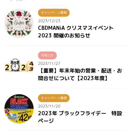
てください。 レビューを
トで大喜びしていたもの
ティ バイオアベイラビリ
う意味もあり、ニコチ
投稿するのにご注意いた
です。 そこで
ティ（生体利用効率） ...
キャンペーン情報
ン、 ...
だきたいのが下記の2点
CBDMANiA ではバレンタ
2023/12/23
です。 ログインした状態
インキャンペーン2021
CBDMANiA クリスマスイベント
で入力する 150文字以上
と銘打ちまして、チョコ
2023 開催のお知らせ
のご入力が対象 大事なこ
レートとクッキーのプレ
となのでひとつずつ説明
ゼントをおこないます！
します。 ログインした状
それでは詳細をご覧くだ
お知らせ
態で入力する レビューの
さい。 開催期間 13日間
投稿は必ずログインした
開催 2021年2月2日(火)
2023/11/27
【重要】年末年始の営業・配送・お
状態で投稿してくださ
から2月14日(日)23:59
問合せについて【2023年度】
い。 ログインして ...
...
キャンペーン情報
2023/11/20
2023年 ブラックフライデー 特設
ページ