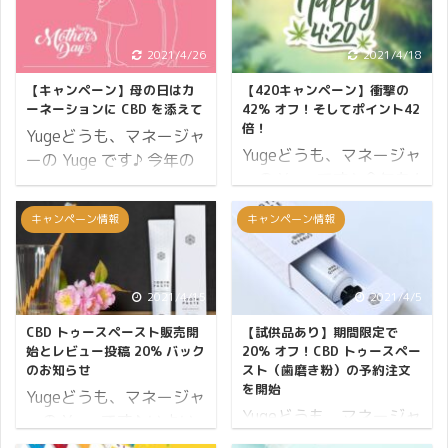
により定められていて、
ましては「コロナ禍での
日本では「SMART LIFE
営業について」でご案内
2021/4/26
2021/4/18
PROJECT」を立ち上げ
申し上げた通り変わりあ
て賛同しているのです。
りません。 この記事では
【キャンペーン】母の日はカ
【420キャンペーン】衝撃の
厚生労働省では5月31日
ゴールデンウィークの配
ーネーションに CBD を添えて
42% オフ！そしてポイント42
倍！
から6月6日を禁煙週間と
送とメールやお電話での
Yugeどうも、マネージャ
Yugeどうも、マネージャ
定めています。 この機会
問い合わせ対応について
ーの Yuge です♪ 今年の
ーの Yuge です♪ 今年も4
に禁煙を始める人が多い
お知らせします。 配送に
母の日は CBD を贈って
月20日がやってきます。
ということで、
ついて ゴールデンウィー
みてはいかがでしょう
キャンペーン情報
キャンペーン情報
420というのは度々「マ
CBDMANiA でも禁煙する
クの配送業務は下記の通
か？ CBDMANiA では母
リファナ」を指す言葉と
人を応援します！ キャン
りです。 4月29日(木)：
の日に CBD 製品をプレ
して使われますが、その
ペーンの概要はこちら ↯
休業 4月30日(金)：13時
ゼントするという人を応
語源というのは諸説あっ
2021/4/15
2021/4/5
ポイント8倍 禁煙サポー
まで当日発送 5月01日
援します♪ キャンペーン
て明らかになっていませ
トプロジェクト 必ずもら
(土)：休業 5月02日
の概要はこちら↯ ポイン
CBD トゥースペースト販売開
【試供品あり】期間限定で
ん。 とはいえ、この日は
えるプレゼント それでは
(日)：休業 5月03日
ト8倍 CBD サポートプロ
始とレビュー投稿 20% バック
20% オフ！CBD トゥースペー
お祝いのイベントが各地
のお知らせ
スト（歯磨き粉）の予約注文
禁煙サポートキャンペー
(月)：休業 5月04日 ...
ジェクト ポイント20倍
を開始
で行われているのです。
...
Yugeどうも、マネージャ
の商品 必ずもらえるプレ
Yugeどうも、マネージャ
そこで CBDMANiA でも
ーの Yuge です♪ いよい
ゼント それでは母の日キ
ーの Yuge です♪ Greeus
「420 -four twenty- キ
よ Greeus の『CBD トゥ
ャンペーンの詳細をお伝