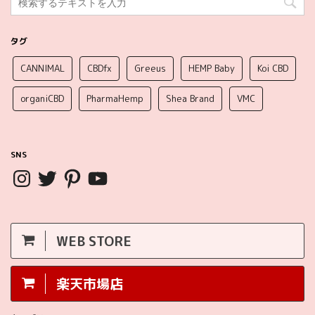
タグ
CANNIMAL
CBDfx
Greeus
HEMP Baby
Koi CBD
organiCBD
PharmaHemp
Shea Brand
VMC
SNS
WEB STORE
楽天市場店