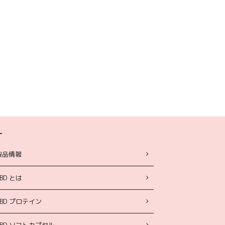
ー
製品情報
BD とは
CBD プロテイン
CBD ソフトカプセル