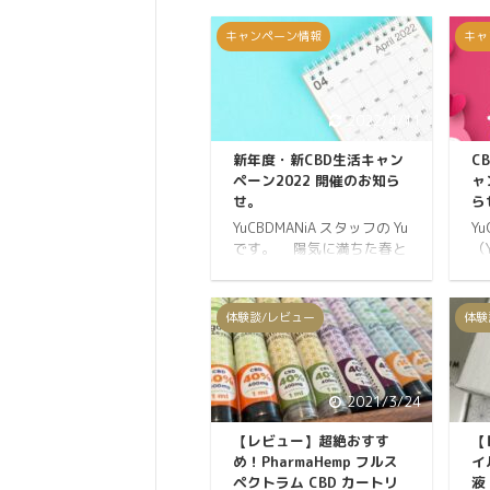
キャンペーン情報
キャ
2022/4/11
新年度・新CBD生活キャン
C
ペーン2022 開催のお知ら
ャ
せ。
ら
YuCBDMANiA スタッフの Yu
Y
です。 陽気に満ちた春と
（
なりました。 皆さまいかが
毎
お過ごしでしょうか。 4月
ン
は新しい年度がはじまりま
タ
体験談/レビュー
体験
す。 新年度、新生活、入社
が
式、入学式もこの時期が多
独
いですね。 私は新入社員で
き
も新入生でもありませんが
日
2021/3/24
気分一新、色々な事をはじ
や
めるうってつけの時期だと
す
【レビュー】超絶おすす
【
感じています。 私達が皆さ
レ
め！PharmaHemp フルス
イ
まにオススメしているCBD
も
ペクトラム CBD カートリ
液