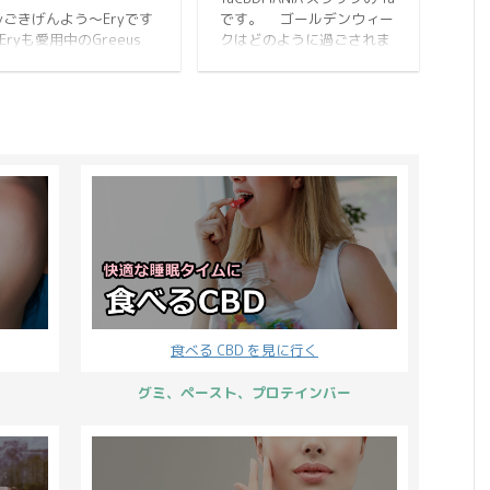
さまざまなようです。
スペクトラムの文字を発見
ryごきげんよう～Eryです
です。 ゴールデンウィー
BDMANiAでも、バレンタ
できることがあります。 そ
 Eryも愛用中のGreeus
クはどのように過ごされま
ンデーは自由でありたい
う、同じCBD製品でも含ま
BDセラム。 レビューを見
したか？ 5月はイベント盛
思っています♪ プレゼン
れている成分が違うと、そ
みるとご使用になられた
りだくさんです。
は、老若男女もらうのは
れぞれに合った金額で販売
客様からも大変ご好評を
CBDMANiAでは GW &
でも嬉しい事ですよね。
されているので ...
いています。 中でも香り
Mother's Day 2022 とし
切な方へ、お世話に ...
成分についての評価が高
て、 ゆったりCBDを使った
、使用方法でもご満足い
り、CBDのプレゼントを贈
だいているようです。 そ
ったり。 今年の5月は、
なGreeus CBDセラムの
CBDでいつも以上に楽しめ
気の秘密に迫ってみまし
たらと ワクワクするような
う。 まずは、CBDセラム
キャンペーンを考えてみま
使ってみた感想からご紹
した♪ GW & Mother's Day
す↓ Greeus CBD セラ
2022 は、前半・中盤・後
を実際に使ってみた感想
半と3つに分かれて、キャ
た目はGreeusらしいシン
ンペーン内容が変わりま
食べる CBD を見に行く
ルなデザインで、男女問
す。 ブログも細かく内容の
ず使用できるユニセック
更新を ...
グミ、ペースト、プロテインバー
なボトル。 何といっ ...