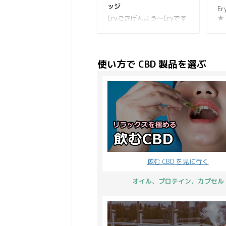
製品も、新しいものを試し
で
ッジ
E
はじめてみたり、新年度に
C
Eryごきげんよう～Eryです
★
是非チャレンジして楽しん
イ
★ 大人気のPharmaHemp
C
でいただきたいです♪ 新年
と
フルスペクトラム CBD カー
て
度・新CBD生活キャンペー
ト
トリッジに興味が湧いたの
お
ン2022 でお得にチャレン
誰
で試してみました。 この記
頂
ジ。 楽しく新 ...
大
使い方で CBD 製品を選ぶ
事でご紹介するCBDカート
や
リッジの感想を一言で表す
く
なら、最高のCBD感にノッ
た
クアウト！これは是非とも
ん
試して欲しい逸品っ！！ と
人
なります。 PharmaHemp
ょ
のジェルワックスをレビュ
を
ーした時と同様に、またし
介で
ても素敵な衝撃を受けたの
ム
です。 二言じゃないかとい
見
飲む CBD を見に行く
うツッコミはさておき、
プ
PharmaHemp のCBDカート
わ
オイル、プロテイン、カプセル
リッジについてレビューし
ス
ていきましょう♪ まずは実
...