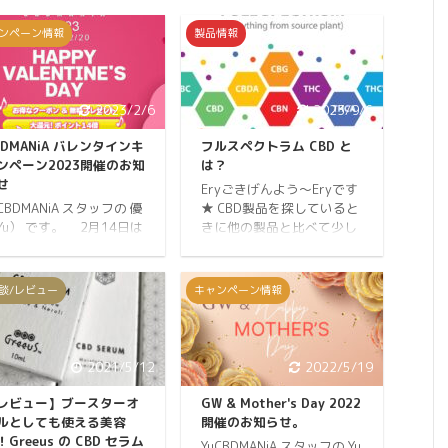
ンペーン情報
製品情報
2023/2/6
2023/9/6
BDMANiA バレンタインキ
フルスペクトラム CBD と
ンペーン2023開催のお知
は？
せ
Eryごきげんよう～Eryです
uCBDMANiA スタッフの 優
★ CBD製品を探していると
Yu） です。 2月14日は
きに他の製品と比べて少し
年おなじみ♪バレンタイ
高いものを見かけることは
デーです。 実は、バレン
ないですか？ 例えば30ml
インデーの贈り物の定番
に1000mgのCBDが含まれ
談/レビュー
キャンペーン情報
チョコレートなのは日本
た製品が9,800円に対し、
自の文化だそうです。 好
10mlで1000mgよりも少な
な人や恋人だけでなく、
いCBDの含有量でも同じ価
頃お世話になっている人
格のものがあったりしま
2021/5/12
2022/5/19
家族に対してプレゼント
す。 この価格差は一体どう
ることも多いそうで、 バ
いうことなのでしょうか？
レビュー】ブースターオ
GW & Mother's Day 2022
ンタインデーといって
少し割高に感じる製品の詳
ルとしても使える美容
開催のお知らせ。
、その楽しみ方は世界中
細を確認してみると、フル
！Greeus の CBD セラム
YuCBDMANiA スタッフの Yu