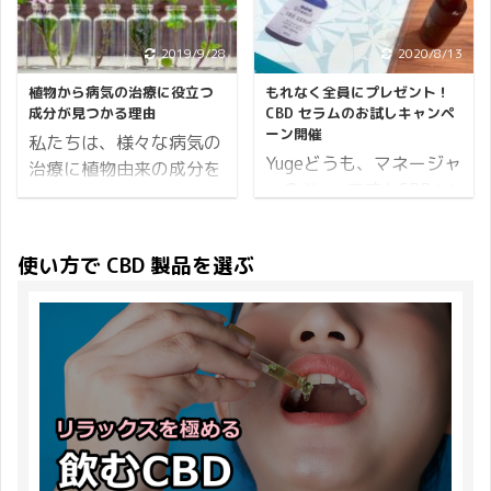
(月)10:00から8月29日
(日)23:59まで。 ※開催
わずに好評をいただいて
らのキャンペーンと併用
(日)23:59まで。 ※開催
期間内でのご注文が対象
いる CBD カーミングバ
して PharmaHemp の
期間内でのご注文が対象
2019/9/28
2020/8/13
となります。 続いてポイ
ームはたくさんの方に愛
CBD カートリッジ発売記
となります。 続いてポイ
ントについて。 ポイント
用されています。 もちろ
植物から病気の治療に役立つ
もれなく全員にプレゼント！
念イベントを開催しま
ントについて。 ポイント
10倍 小計に対して 10%
ん僕も愛用者のひとりな
成分が見つかる理由
CBD セラムのお試しキャンペ
す。 タイトルの通り
11倍 小計に対して 11 ...
ーン開催
分の ...
んですが、初めて CBD
私たちは、様々な病気の
PharmaHemp の CBD カ
Yugeどうも、マネージャ
カーミングバームを使っ
治療に植物由来の成分を
ートリッジをお買い上げ
ーの Yuge です♪ CBD ソ
たときの衝撃がスゴすぎ
利用しています。 私たち
いただいた方にもれなく
フトカプセルが絶好調の
て、、今では手放せない
は紀元前前から植物の力
ペン型バッテリーをプレ
Greeus より、小さいサ
アイテムのひとつになり
を借りている 例えば、解
ゼント！ それでは開催概
使い方で CBD 製品を選ぶ
イズの CBD セラムが登
ました。 そこで CBD カ
熱鎮痛薬のアスピリンは
要をお伝えいたします。
場しました。 いきなり
ーミングバームの良さが
ヤナギの樹脂から抽出さ
開催期間 閏日限定開催
30ml を購入するのはち
少しでも伝わればと思
れた鎮痛成分のサリチル
2020年2月22日
ょっと、、、っと思って
い、実際に使ってみた感
酸を元に合成された薬で
(土)12:00から2月29日
いた方でも気軽にお試し
想をお伝えいたします。
す。ヤナギの樹皮に鎮痛
(土)23:59まで。 ※開催
いただけるのではないで
関連リンク 【CBDfx】
作用があることは紀元前
期間内での決済完了が対
しょうか？ そこで
...
前から知られており、古
象 ...
CBDMANiA では小さいサ
代ギリシャのヒポクラテ
イズの CBD セラムを販
スは発熱や出産時の痛み