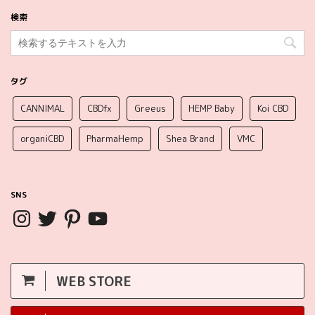
検索
タグ
CANNIMAL
CBDfx
Greeus
HEMP Baby
Koi CBD
organiCBD
PharmaHemp
Shea Brand
VMC
SNS
WEB STORE