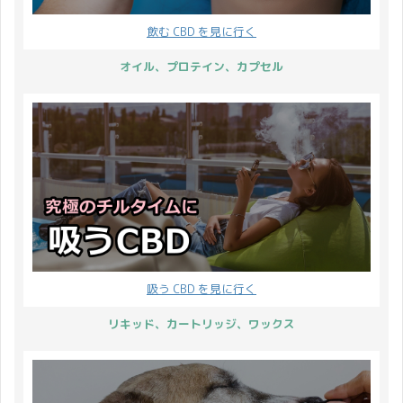
売する前にプレゼントす
に対してヤナギの樹皮で
飲む CBD を見に行く
ることにしました！ で
治療したと伝えられてい
は、キャンペーンの詳細
ます。 麻薬性鎮痛剤のモ
オイル、プロテイン、カプセル
をお伝えいたします。 ま
ルヒネはケシの未熟果実
ずはプレゼント商品の説
から、強心利尿薬のジギ
明です。 プレゼント商品
トキシンはゴマノハグサ
CBD セラム Greeus /
科のジギタリス（和名：
CBD ...
キツネノテブクロ）の葉
から見つかり、現在で ...
吸う CBD を見に行く
リキッド、カートリッジ、ワックス