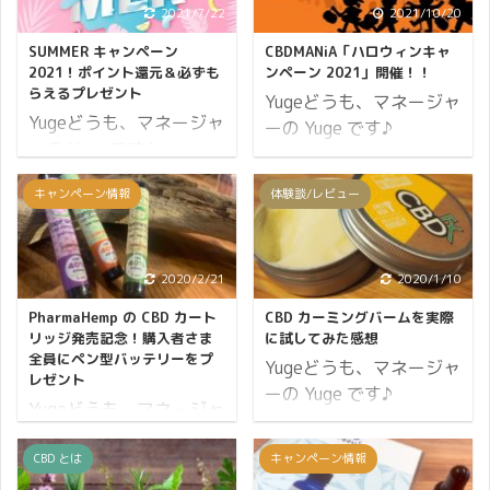
2021/7/22
2021/10/20
SUMMER キャンペーン
CBDMANiA「ハロウィンキャ
2021！ポイント還元＆必ずも
ンペーン 2021」開催！！
らえるプレゼント
Yugeどうも、マネージャ
Yugeどうも、マネージャ
ーの Yuge です♪
ーの Yuge です♪
CBDMANiA は今年も「ハ
CBDMANiA では夏の期間
ロウィンキャンペーン」
キャンペーン情報
体験談/レビュー
に「SUMMER キャンペ
を開催します。 キャンペ
ーン2021」を開催しま
ーンの概要はこちら ↯
す。 キャンペーンの概要
ポイント10倍 必ずもら
はこちら ↯ ポイント11
2020/2/21
2020/1/10
えるプレゼント レビュー
倍 必ずもらえるプレゼン
ポイント5倍（2,500ポ
PharmaHemp の CBD カート
CBD カーミングバームを実際
ト レビューポイント
イント） それではハロウ
リッジ発売記念！購入者さま
に試してみた感想
30% バック それでは
全員にペン型バッテリーをプ
ィンキャンペーン 2021
Yugeどうも、マネージャ
レゼント
SUMMER キャンペーン
の詳細をお伝えします。
ーの Yuge です♪
Yugeどうも、マネージャ
2021の詳細をお伝えし
開催期間 11日間開催
CBDMANiA で安定の人気
ーの Yuge です♪ 只今
ます。 開催期間 41日間
2021年10月20日
を誇る CBDfx の CBD カ
CBDMANiA では「閏日祭
CBD とは
キャンペーン情報
開催 2021年7月19日
(水)10:00から10月31日
ーミングバーム。 男女問
り」を開催中です。 こち